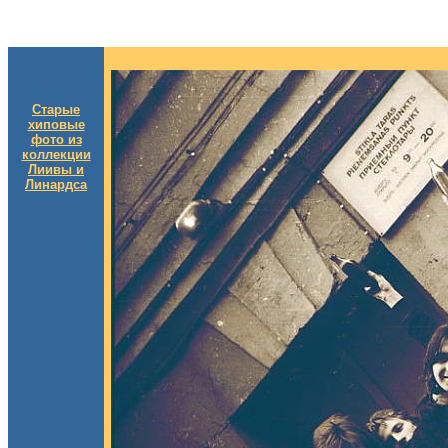
Старые
хиповые
фото из
коллекции
Лиивы и
Линардса