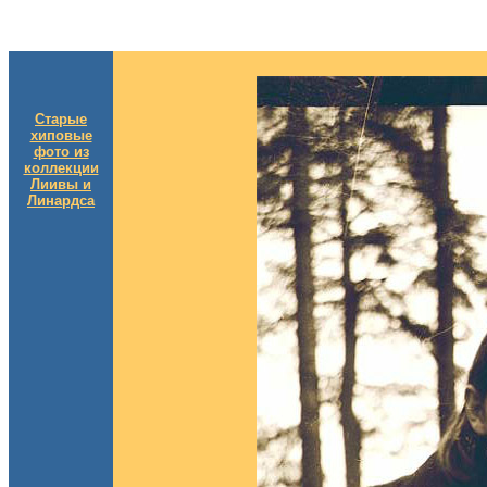
Старые
хиповые
фото из
коллекции
Лиивы и
Линардса