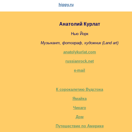
hippy.ru
Анатолий Курлат
Нью Йорк
Музыкант, фотограф, художник (Land art)
anatolykurlat.com
russianrock.net
e-mail
К сорокалетию Вудстока
Ямайка
Чикаго
Дом
Путешествие по Америке