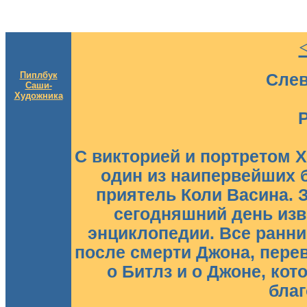
Пиплбук
Слев
Саши-
Художника
С викторией и портретом 
один из наипервейших 
приятель Коли Васина. 
сегодняшний день изв
энциклопедии. Все ранни
после смерти Джона, перев
о Битлз и о Джоне, ко
благ