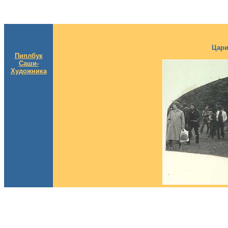
Цари
Пиплбук
Саши-
Художника