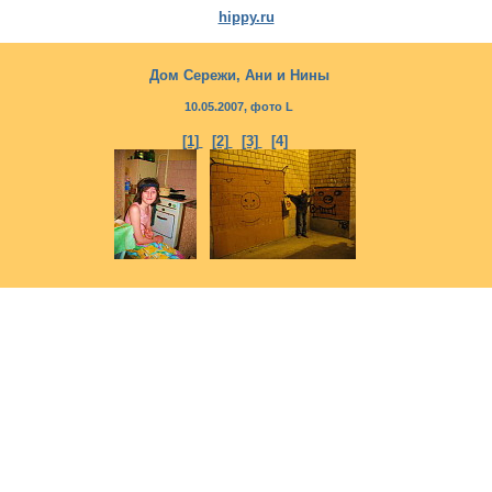
hippy.ru
Дом Сережи, Ани и Нины
10.05.2007, фото L
[1]
[2]
[3]
[4]