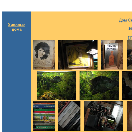
Дом С
Хиповые
10
дома
[1