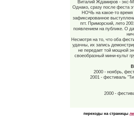
Виталий Ждамиров - экс-
Однако, сразу после феста э
НОЧЬ на какое-то время
зафиксированное выступлени
пгт. Приморский, лето 200
появлением на публике. О д
нич
Несмотря на то, что оба фес
удачны, их запись демонстри
не передает той мощной эн
своеобразный мини-культ гр
В
2000 - ноябрь, фест
2001 - фестиваль "Т
2000 - фестива
переходы на страницы
л