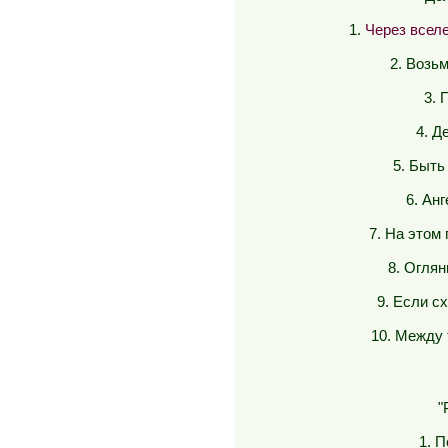
1.
Через всел
2. Возь
3.
4. Д
5. Быть
6. Ан
7. На этом
8. Огля
9. Если с
10. Между 
"
1. 