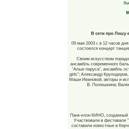
бы
M
В сети про Лешу
09 мая 2003 г. в 12 часов д
состоялся концерт танце
Своим искусством порадо
ансамбль современного баль
"Алые паруса", ансамбль эст
girls"; Александр Круподеров
Маши Ивановой, авторы и исп
В. Полюшкина; Вале
Панк-клон КИНО, созданный 
Участвовали в фестивале "
составили известные в Керч