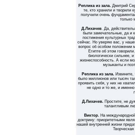
Реплика из зала.
Дмитрий Серг
те, кто хранили и творили 
получили очень фундаментал
только 
Д.Лихачев
. Да, действитель
были замечательные, да и к
постижения культурных трад
сейчас. Но уверяю вас, у наше
вопрос об особом положении 
Египте об этом говорили
биологически сильнее, и
жизнеспособность. А если мо
музыканты и поэ
Реплика из зала.
Извините, 
было миллионов или тысяч та
проявить себя, у них не хвати
не одно и то же, и именн
Д.Лихачев.
Простите, не ду
талантливым лю
Виктор.
На международной
доктрину: приоритетными явля
нашей внутренней жизни прида
Творческая 