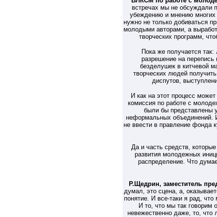
ВЛКСМ по работе с молод
встречах мы не обсуждали 
убеждению и мнению многих
нужно не только добиваться п
молодыми авторами, а вырабо
творческих программ, чт
Пока же получается так: 
разрешение на перепись 
безделушек в китчевой м
творческих людей получить
диспутов, выступлени
И как на этот процесс может
комиссия по работе с молоде
были бы представлены 
неформальных объединений. И
не ввести в правление фонда к
Да и часть средств, которы
развития молодежных иници
распределение. Что дума
Р.Щедрин,
заместитель пре
думал, это сцена, а, оказывае
понятие. И все-таки я рад, чт
И то, что мы так говорим 
невежественно даже, то, что 