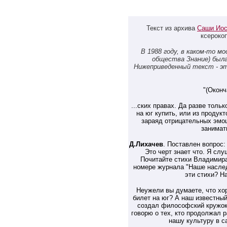
Текст из архива
Саши Ио
ксероко
В 1988 году, в каком-то мо
общества Знание) была
Нижеприведенный текст - э
"(Оконч
...ских правах. Да разве толь
на юг купить, или из продукт
зараяд отрицательных эмоц
занимат
Д.Лихачев
. Поставлен вопрос: 
Это черт знает что. Я слу
Почитайте стихи Владимира
номере журнала "Наше наслед
эти стихи? Н
Неужели вы думаете, что хо
билет на юг? А наш известн
создал философский кружок
говорю о тех, кто продолжал 
нашу культуру в с