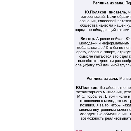
Реплика из зала.
По
Ю.Поляков, писатель, 
риторический. Если обратит
сознания, классовой эстети
общества нанесла нашей кул
народ, не обладающий такими т
Виктор.
А разве сейчас, Юр
молодёжи и неформальным г
глобальностью? Кто бы не появ
сразу, образно говоря, стригу
смысле пытаются это сдела
выработать десятки разнообр
специфику той или иной групп
Реплика из зала.
Мы вы
Ю.Поляков.
Вы абсолютно пр
тоталитарного мышления, утв
М.С. Горбачев. В том числе и
отношению к молодежным гр
позиция, я за то, чтобы ка
своими внутренними склонно
молодежные объединения - 
возможность реализовывать