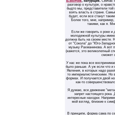
Б.Волчек
, натурщик.
Сейчас н
разговор о культуре, о нравс
быдто мы, представители той
взять власть в стране. Самы
будет, если все станут таки
Более того, мне, например,
такими, как я. М
Если же говорить о роке и 
молодежной культуры имеют
должна быть на своем месте. Н
от "Сокола" до "Юго-Западной
музыку Рахманинова. А вот п
(кажется, это великолепный сп
сможет 
У нас же пока все воспринимае
было раньше. А уж если что и 
Явления, в которых надо разо
то империалистическими. Но в
формах. И получается двой ной
как-то совершенствовало
Я думаю, все движение "метал
запрет настоящего рока.
интересные находки. Например
мой взгляд, близкие к сим
В принципе, форма сама по се