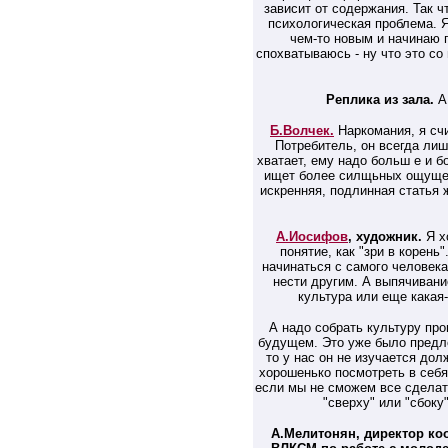
зависит от содержания. Так чт
психологическая проблема. Я
чем-то новым и начинаю 
спохватываюсь - ну что это со
Реплика из зала.
А 
Б.Волчек.
Наркомания, я сч
Потребитель, он всегда лиш
хватает, ему надо больш е и б
ищет более силщьных ощущени
искренняя, подлинная статья
А.Иосифов
, художник.
Я х
понятие, как "зри в корень
начинаться с самого человека
нести другим. А выпячивани
культура или еще какая-
А надо собрать культуру про
будущем. Это уже было предло
то у нас он не изучается до
хорошенько посмотреть в себя
если мы не сможем все сделат
"сверху" или "сбоку
А.Мелитонян, директор ко