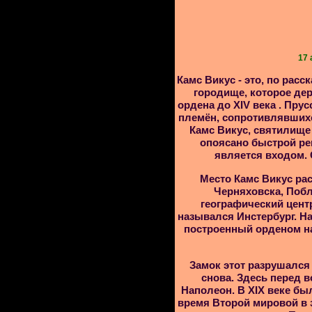
17 
Камс Викус - это, по расс
городище, которое де
ордена до XIV века . Пр
племён, сопротивлявших
Камс Викус, святилище 
опоясано быстрой ре
является входом. 
Место Камс Викус ра
Черняховска, Побл
географический цент
назывался Инстербург. Н
построенный орденом на
Замок этот разрушался
снова. Здесь перед 
Наполеон. В XIX веке был
время Второй мировой в 