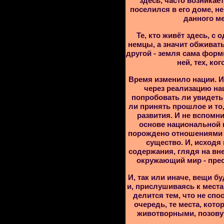
здесь, часто возникает 
поселился в его доме, не
данного ме
Те, кто живёт здесь, с
немцы, а значит обживать
другой - земля сама форми
ней, тех, ко
Время изменило нации. И
через реализацию на
попробовать ли увидеть
ли принять прошлое и то
развития. И не вспомни
основе национальной ид
порождено отношениями 
существо. И, исходя 
содержания, глядя на внеш
окружающий мир - пре
И, так или иначе, вещи б
и, прислушиваясь к мест
делится тем, что не спо
очередь, те места, кот
животворными, позовут 