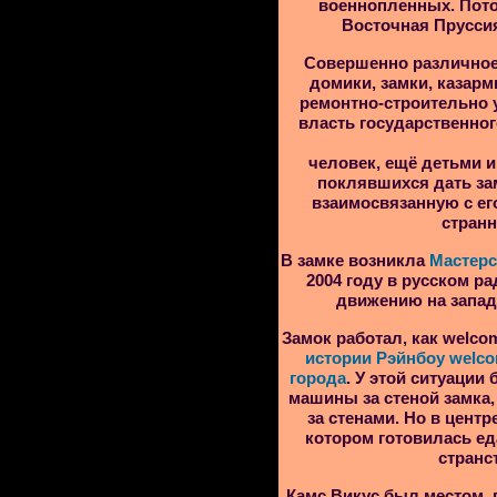
военнопленных. Пото
Восточная Прусси
Совершенно различное
домики, замки, казар
ремонтно-строительно у
власть государственног
человек, ещё детьми 
поклявшихся дать зам
взаимосвязанную с ег
странн
В замке возникла
Мастерс
2004 году в русском р
движению на запад.
Замок работал, как welco
истории Рэйнбоу welco
города
. У этой ситуации
машины за стеной замка,
за стенами. Но в центр
котором готовилась ед
странс
Камс Викус был местом, 