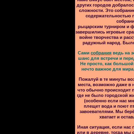
других городов добралос
сложности. Это собрани
содержательностью п
собрани
рыцарским турниром и фе
завершились игровые сра
войне творчества и рас
радужный народ. Было
Сами
собрания
ведь на з
шанс для встречи и пере
Не просто, как большой
нечто важное для мира,
Пожалуй в те минуты во
места, возможно даже в 
что обычно происходит 
где не было городской ж
(особенно если нас мно
плещет вода и поют п
завоевателями. Мы берё
хватает и оста
Иная ситуация, если нас 
или в деревне, тогда мы 