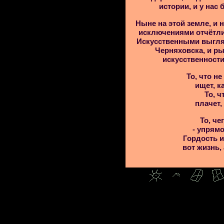
истории, и у нас
Ныне на этой земле, и 
исключениями отчётли
Искусственными выгляд
Черняховска, и ры
искусственности
То, что н
ищет, к
То, ч
плачет,
То, че
- упрямо
Гордость и
вот жизнь,