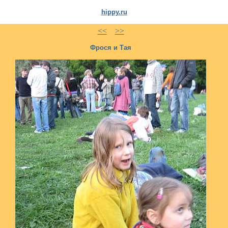
hippy.ru
<<
>>
Фрося и Тая