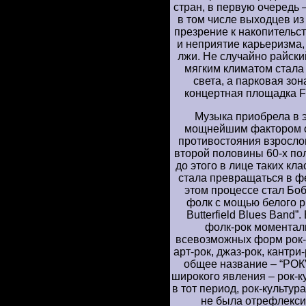
стран, в первую очередь
в том числе выходцев из
презрение к накопительст
и неприятие карьеризма,
лжи. Не случайно райски
мягким климатом стала
света, а парковая зо
концертная площадка Fi
Музыка приобрела в э
мощнейшим фактором о
противостояния взросло
второй половины 60-х по
до этого в лице таких кла
стала превращаться в ф
этом процессе стал Бо
фолк с мощью белого р
Butterfield Blues Band
фолк-рок моментал
всевозможных форм рок-му
арт-рок, джаз-рок, кантри
общее название – “РОК
широкого явления – рок-
в тот период, рок-культу
не была отрефлекси