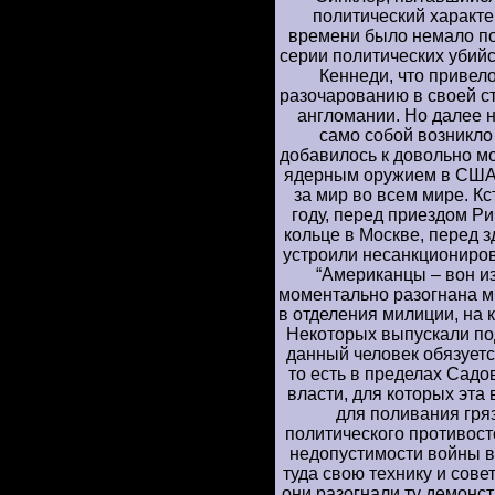
политический характе
времени было немало по
серии политических убий
Кеннеди, что привел
разочарованию в своей с
англомании. Но далее н
само собой возникло
добавилось к довольно м
ядерным оружием в США
за мир во всем мире. Кс
году, перед приездом 
кольце в Москве, перед
устроили несанкциониро
“Американцы – вон и
моментально разогнана м
в отделения милиции, на к
Некоторых выпускали под 
данный человек обязуетс
то есть в пределах Садо
власти, для которых эт
для поливания гря
политического противост
недопустимости войны в
туда свою технику и совет
они разогнали ту демонст