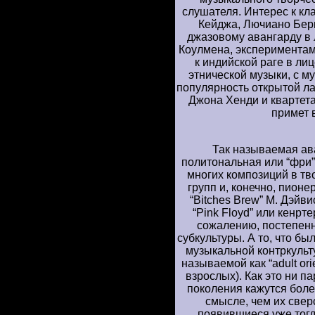
слушателя. Интерес к кл
Кейджа, Лючиано Бер
джазовому авангарду в
Коулмена, экспериментам
к индийской раге в ли
этнической музыки, с м
популярность открытой л
Джона Хенди и квартета
примет 
Так называемая ава
политональная или “фри
многих композиций в тв
групп и, конечно, пион
“Bitches Brew” М. Дэйв
“Pink Floyd” или кенрт
сожалению, постепенн
субкультуры. А то, что 
музыкальной контркульту
называемой как “adult or
взрослых). Как это ни п
поколения кажутся бол
смысле, чем их све
появившиеся уже тогд