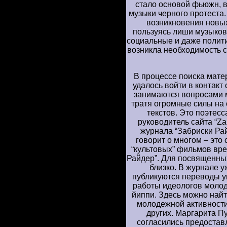
стало основой фьюжн, в
музыки черного протеста
возникновения новых
пользуясь лиши музыков
социальные и даже полити
возникла необходимость 
В процессе поиска мате
удалось войти в контакт
занимаются вопросами 
тратя огромные силы на
текстов. Это поэтес
руководитель сайта “Zab
журнала “Забриски Ра
говорит о многом – это 
“культовых” фильмов вре
Райдер”. Для посвященных
близко. В журнале у
публикуются переводы у
работы идеологов молод
йиппи. Здесь можно най
молодежной активности 
других. Маргарита П
согласились предостав