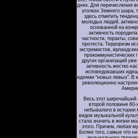
днях. Для перечисления вс
уголках Земного шара, 
здесь отметить тенден
молодых людей, активно
основанной на конкр
активность породила
частности, теракты, с
протеста. Терроризм и
экстремистов, ирландск
прокоммунистических г
других организаций уже
активность жестко на
исповедовавших идеал
идеями “новых левых”. В 
революционно настрое
Америк
Весь этот широчайший 
второй половине 60-х
небывалого в истории
видов музыкальной культу
стала значить в жизни м
этого. Причем, любая му
Более того, самые что н
музыкального творче