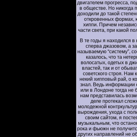
двигателем прогресса, п
в обществе. Но никогда
доходили до такой степе
откровенных формах, 
хиппи. Причем независим
части света, при какой п
В те годы я находился в
сперва джазовом, а за
называемую “систему”, со
казалось, что та нете
волосатых, одетых в джи
властей, так и от обыв
советского строя. Нам к
некий хипповый рай, о ко
знал. Ведь информации 
или в Лондоне тогда не
нам представилась возм
деле протекал сло
молодежной контркультур
вырождения, ухода с пол
своим сайтом, я постеп
музыкальным, что остано
рока и фьюжн не получится
других направлений не обо