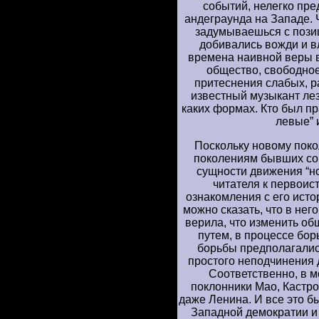
событий, нелегко пре
андеграунда на Западе. 
задумываешься с позиц
добивались вожди и в
времена наивной веры в
общество, свободное
притеснения слабых, р
известный музыкант лезт
каких формах. Кто был пр
левые” и
Поскольку новому поко
поколениям бывших сов
сущности движения “н
читателя к первоис
ознакомления с его исто
можно сказать, что в нег
верила, что изменить о
путем, в процессе бо
борьбы предполагалис
простого неподчинения 
Соответственно, в 
поклонники Мао, Кастро
даже Ленина. И все это 
Западной демократии и