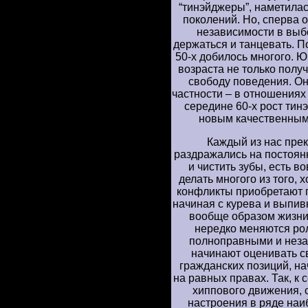
“тинэйджеры”, наметила
поколений. Но, сперва 
независимости в выб
держаться и танцевать. 
50-х добилось многого. 
возраста не только полу
свободу поведения. Он
частности – в отношениях
середине 60-х рост тин
новым качественным
Каждый из нас прек
раздражались на постоян
и чистить зубы, есть в
делать многого из того, 
конфликты приобретают 
начиная с курева и выпив
вообще образом жизни.
нередко меняются ро
полноправными и неза
начинают оценивать с
гражданских позиций, н
на равных правах. Так, к 
хиппового движения,
настроения в ряде наи