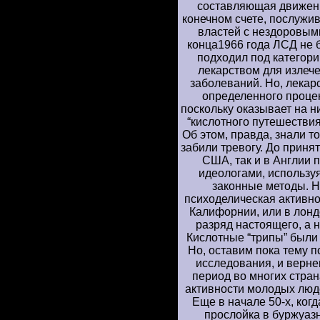
составляющая движения
конечном счете, послуж
властей с нездоровым
конца1966 года ЛСД не 
подходил под категори
лекарством для излеч
заболеваний. Но, лекар
определенного проце
поскольку оказывает на н
“кислотного путешествия
Об этом, правда, знали т
забили тревогу. До принят
США, так и в Англии 
идеологами, использу
законные методы. Н
психоделическая активно
Калифорнии, или в лонд
разряд настоящего, а н
Кислотные “трипы” были
Но, оставим пока тему 
исследования, и верне
период во многих стра
активности молодых люде
Еще в начале 50-х, ког
прослойка в буржуаз