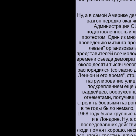
Ну, а в самой Америке де
разгон нередко окан
Администрация С
подготовленность и 
протестом. Один из мн
проведению митинга про
левые” организовали
представителей все моло
времени съезда демократ
около десяти тысяч чело
распорядился (согласно 
Леннон и его время”, стр
патрулирование улиц
подкреплением еще 
гвардейцев, вооруженн
огнеметами, получивш
стрелять боевыми патрон
в те годы было немало,
1968 году были крупные
и в Лондоне. Ну, а
последовавших действи
люди помнят хорошо, несм
все, чтобы свести к нулю 