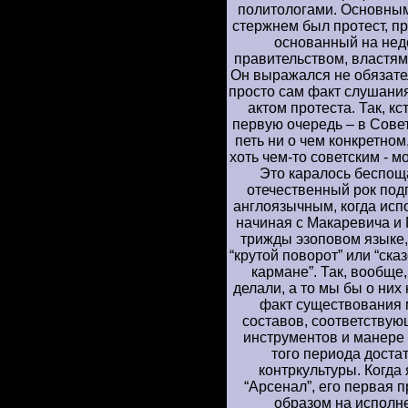
политологами. Основны
стержнем был протест, пр
основанный на нед
правительством, властям
Он выражался не обязате
просто сам факт слушани
актом протеста. Так, кс
первую очередь – в Сове
петь ни о чем конкретно
хоть чем-то советским - м
Это каралось беспощ
отечественный рок под
англоязычным, когда исп
начиная с Макаревича и 
трижды эзоповом языке,
“крутой поворот” или “ска
кармане”. Так, вообще
делали, а то мы бы о них 
факт существования
составов, соответствую
инструментов и манере 
того периода доста
контркультуры. Когда 
“Арсенал”, его первая
образом на исполн