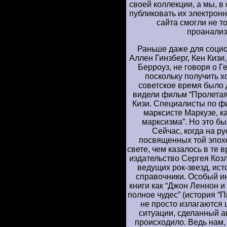
своей коллекции, а мы, в
публиковать их электрон
сайта смогли не то
проанализ
Раньше даже для социо
Аллен Гинзберг, Кен Кизи
Берроуз, не говоря о Г
поскольку получить х
советское время было 
видели фильм “Пролетая 
Кизи. Специалисты по фи
марксисте Маркузе, к
марксизма”. Но это б
Сейчас, когда на р
посвященных той эпохе
свете, чем казалось в те 
издательство Сергея Коз
ведущих рок-звезд, ист
справочники. Особый и
книги как “Джон Леннон и
полное чудес” (история “
не просто излагаются 
ситуации, сделанный а
происходило. Ведь нам,