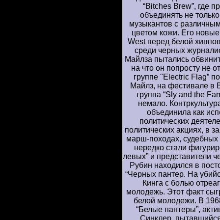
“Bitches Brew”, где
объединять не только
музыкантов с различным
цветом кожи. Его новые 
West перед белой хиппо
среди черных журналис
Майлза пытались обвинит
на что он попросту не о
группе "Electric Flag”
Майлз, на фестивале в 
группа “Sly and the Fa
немало. Контркультур
объединила как исп
политических деятелей
политических акциях, в з
марш-походах, судебных 
нередко стали фигурир
левых” и представители ч
Рубин находился в пост
“Черных пантер. На убий
Кинга с болью отреа
молодежь. Этот факт сыг
белой молодежи. В 196
“Белые пантеры”, акт
Синклер, пытавшийся