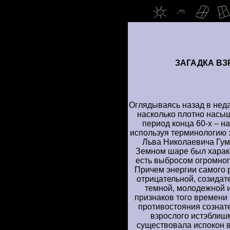
ЗАГАДКА ВЗ
Оглядываясь назад в нед
насколько плотно насы
период конца 60-х – на
используя терминологию 
Льва Николаевича Гуми
Земном шаре был характ
есть выбросом огромног
Причем энергии самого 
отрицательной, созидат
темной, молодежной и
признаков того времени 
противостояния сознат
взрослого истэблишм
существовала испокон в