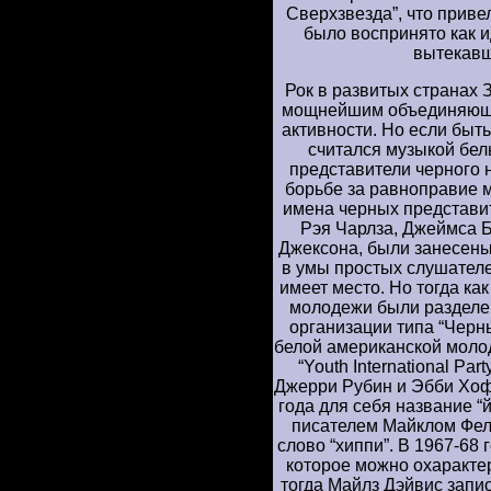
Сверхзвезда”, что приве
было воспринято как 
вытекавш
Рок в развитых странах 
мощнейшим объединяющи
активности. Но если быть
считался музыкой бел
представители черного 
борьбе за равноправие м
имена черных представи
Рэя Чарлза, Джеймса 
Джексона, были занесены
в умы простых слушателей
имеет место. Но тогда как
молодежи были разделен
организации типа “Черн
белой американской моло
“Youth International Pa
Джерри Рубин и Эбби Хоф
года для себя название “й
писателем Майклом Фел
слово “хиппи”. В 1967-68
которое можно охарактери
тогда Майлз Дэйвис запис