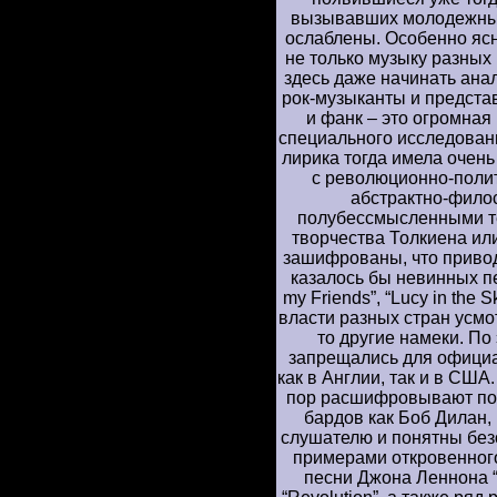
вызывавших молодежный 
ослаблены. Особенно ясн
не только музыку разных 
здесь даже начинать анали
рок-музыканты и представ
и фанк – это огромная
специального исследовани
лирика тогда имела очен
с революционно-полит
абстрактно-фило
полубессмысленными те
творчества Толкиена ил
зашифрованы, что привод
казалось бы невинных песн
my Friends”, “Lucy in the S
власти разных стран усмо
то другие намеки. По
запрещались для официа
как в Англии, так и в СШ
пор расшифровывают пок
бардов как Боб Дилан,
слушателю и понятны без
примерами откровенног
песни Джона Леннона “A