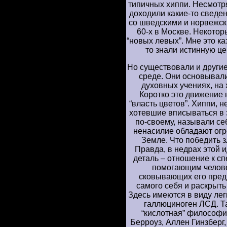
типичных хиппи. Несмотря
доходили какие-то сведен
со шведскими и норвежск
60-х в Москве. Некото
“новых левых”. Мне это ка
то знали истинную ц
Но существовали и други
среде. Они основывали
духовных учениях, на 
Коротко это движение н
“власть цветов”. Хиппи, 
хотевшие вписываться в 
по-своему, называли себ
ненасилие обладают огр
Земле. Что победить 
Правда, в недрах этой
деталь – отношение к с
помогающим челове
сковывающих его пред
самого себя и раскрыт
Здесь имеются в виду легк
галлюциноген ЛСД. Та
“кислотная” философи
Берроуз, Аллен Гинзберг,