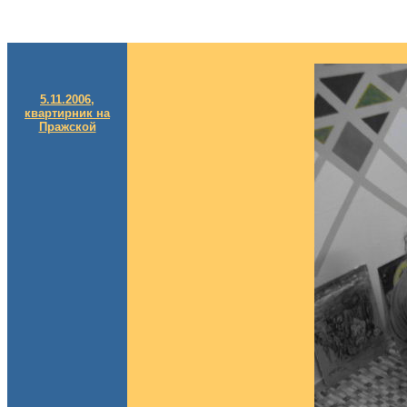
5.11.2006,
квартирник на
Пражской