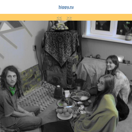
hippy.ru
<<
>>