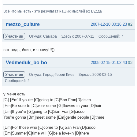
Всё что мы есть - это результат наших мыслей (с) Будда
Вне форума
mezzo_culture
2007-12-10 00:16:23
#2
Участник
Откуда: Самара
Здесь с 2007-07-11
Сообщений: 7
вот ведь, блин, и я хочу!!!))
Вне форума
Vedmeduk_bo-bo
2008-02-15 01:02:43
#3
Участник
Откуда: Город-Герой Киев
Здесь с 2008-02-15
Сообщений: 2
у меня есть
[G] [Em]If you're [C]going to [G]San Fran[D]cisco
[Em]Be sure to [C]wear some [G]flowers in your [D]hair
[Em]If you're [G]going to [C]San Fran[G]cisco
You're gonna [Bm]meet some [Em]gentle people [D]there
[Em]For those who [C]come to [G]San Fran[D]cisco
[Em]Summer[C]time will [G]be a love-in [D]there