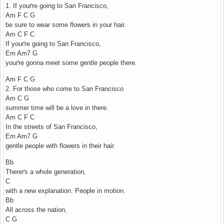
1. If youґre going to San Francisco,
Am F C G
be sure to wear some flowers in your hair.
Am C F C
If youґre going to San Francisco,
Em Am7 G
youґre gonna meet some gentle people there.
Am F C G
2. For those who come to San Francisco
Am C G
summer time will be a love in there.
Am C F C
In the streets of San Francisco,
Em Am7 G
gentle people with flowers in their hair.
Bb
Thereґs a whole generation,
C
with a new explanation. People in motion.
Bb
All across the nation,
C G