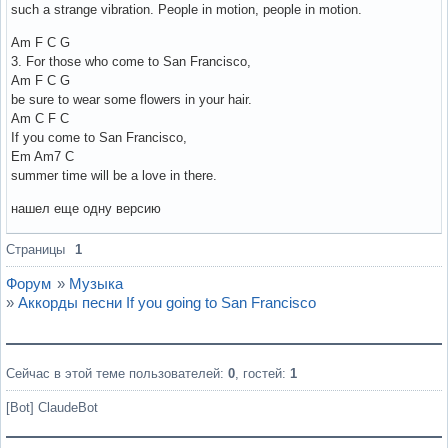
such a strange vibration. People in motion, people in motion.
Am F C G
3. For those who come to San Francisco,
Am F C G
be sure to wear some flowers in your hair.
Am C F C
If you come to San Francisco,
Em Am7 C
summer time will be a love in there.
нашел еще одну версию
Вне форума
Страницы
1
Форум
»
Музыка
»
Аккорды песни If you going to San Francisco
Сейчас в этой теме пользователей:
0
, гостей:
1
[Bot] ClaudeBot