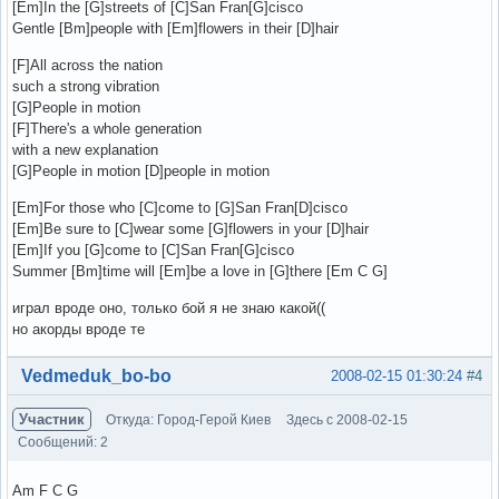
[Em]In the [G]streets of [C]San Fran[G]cisco
Gentle [Bm]people with [Em]flowers in their [D]hair
[F]All across the nation
such a strong vibration
[G]People in motion
[F]There's a whole generation
with a new explanation
[G]People in motion [D]people in motion
[Em]For those who [C]come to [G]San Fran[D]cisco
[Em]Be sure to [C]wear some [G]flowers in your [D]hair
[Em]If you [G]come to [C]San Fran[G]cisco
Summer [Bm]time will [Em]be a love in [G]there [Em C G]
играл вроде оно, только бой я не знаю какой((
но акорды вроде те
Вне форума
Vedmeduk_bo-bo
2008-02-15 01:30:24
#4
Участник
Откуда: Город-Герой Киев
Здесь с 2008-02-15
Сообщений: 2
Am F C G