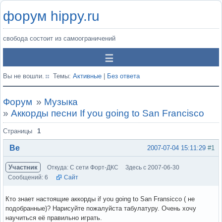
форум hippy.ru
свобода состоит из самоограничений
Вы не вошли.
Темы:
Активные
|
Без ответа
Форум
»
Музыка
»
Аккорды песни If you going to San Francisco
Страницы
1
Be
2007-07-04 15:11:29
#1
Участник
Откуда: С сети Форт-ДКС
Здесь с 2007-06-30
Сообщений: 6
Сайт
Кто знает настоящие аккорды if you going to San Fransicco ( не
подобранные)? Нарисуйте пожалуйста табулатуру. Очень хочу
научиться её правильно играть.