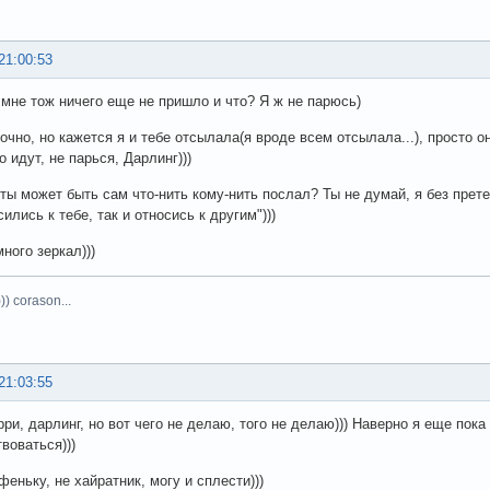
21:00:53
, мне тож ничего еще не пришло и что? Я ж не парюсь)
очно, но кажется я и тебе отсылала(я вроде всем отсылала...), просто он
 идут, не парься, Дарлинг)))
 ты может быть сам что-нить кому-нить послал? Ты не думай, я без претен
ились к тебе, так и относись к другим")))
ного зеркал)))
)) corason...
21:03:55
орри, дарлинг, но вот чего не делаю, того не делаю))) Наверно я еще пок
воваться)))
еньку, не хайратник, могу и сплести)))