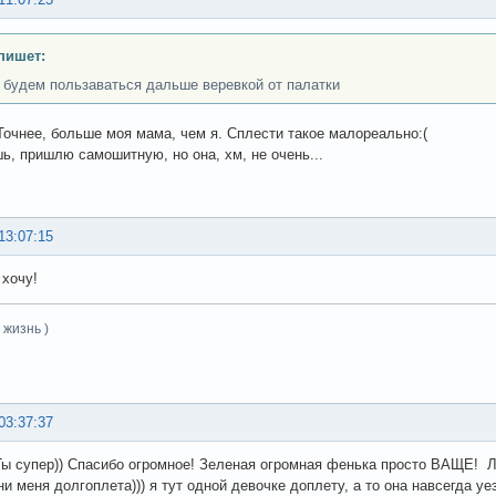
 пишет:
) будем пользаваться дальше веревкой от палатки
Точнее, больше моя мама, чем я. Сплести такое малореально:(
ь, пришлю самошитную, но она, хм, не очень...
13:07:15
 хочу!
 жизнь )
03:37:37
 Ты супер)) Спасибо огромное! Зеленая огромная фенька просто ВАЩЕ! 
и меня долгоплета))) я тут одной девочке доплету, а то она навсегда уезж