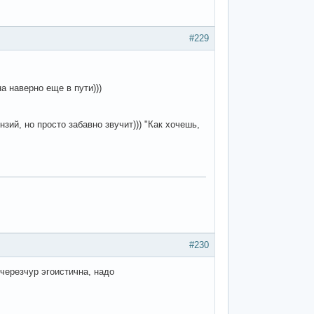
#229
а наверно еще в пути)))
зий, но просто забавно звучит))) "Как хочешь,
#230
а черезчур эгоистична, надо