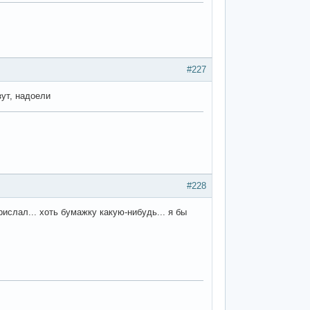
#227
зут, надоели
#228
рислал... хоть бумажку какую-нибудь... я бы