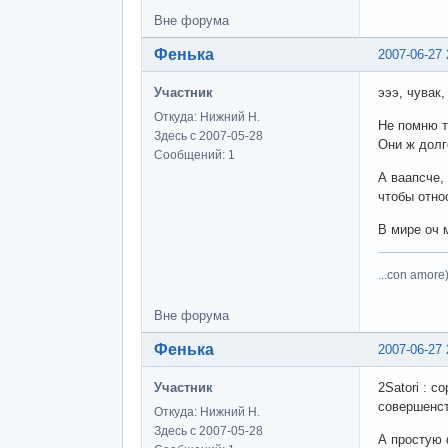
Вне форума
Фенька
2007-06-27 
Участник
эээ, чувак
Откуда: Нижний Н.
Не помню т
Здесь с 2007-05-28
Они ж долго
Сообщений: 1
А ваапсче,
чтобы относ
В мире оч м
...con amore)
Вне форума
Фенька
2007-06-27 
Участник
2Satori : с
совершенст
Откуда: Нижний Н.
Здесь с 2007-05-28
А простую ф