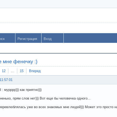
иск
Регистрация
Вход
 мне фенечку :)
12
…
15
Вперед
11:57:01
l : мурррр))) как приятно)))
ненько, прям слов нет))) Вот еще бы человечка одного...
перевлюблялась уже во всех знакомых мне людей))) Может это просто на