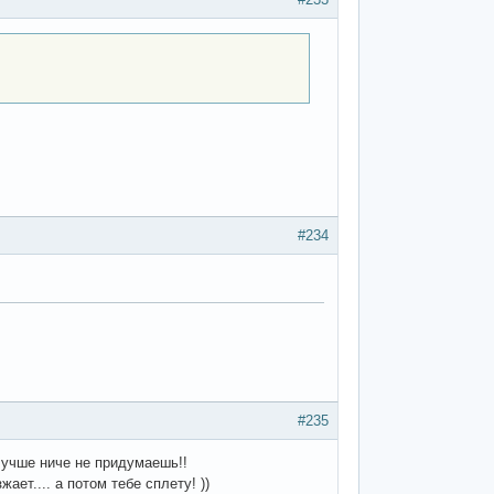
#234
#235
Лучше ниче не придумаешь!!
ает.... а потом тебе сплету! ))