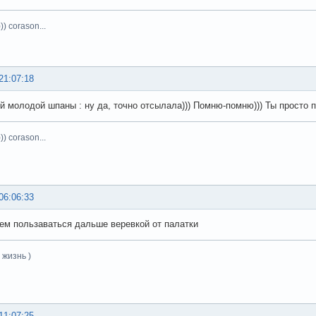
)) corason...
21:07:18
ой молодой шпаны : ну да, точно отсылала))) Помню-помню))) Ты просто 
)) corason...
06:06:33
дем пользаваться дальше веревкой от палатки
 жизнь )
11:07:25