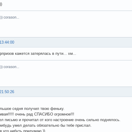
))
)) corason...
13:44:00
призов кажется затерялась в пути... хм...
)) corason...
21:50:26
льшое седня получил твою феньку.
ивая!!!!! очень рад СПАСИБО огромное!!!
ел письмо и прочитал от кого настроение очень сильно поднялось.
нибудь умел делать обязательно бы тебе прислал.
 что нибуть придумаю.))