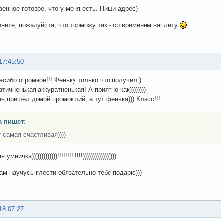
венное готовое, что у меня есть. Пиши адрес)
ините, пожалуйста, что торможу так - со временем наплету
17:45:50
асибо огромное!!! Феньку только что получил:)
тичненькая,аккуратненькая! А приятно как))))))))
нь,пришёл домой промокший, а тут фенька))) Класс!!!
а пишет:
ут самая счастливая))))
мничка)))))))))))))!!!!!!!!!!!!!)))))))))))))))))
сам научусь плести-обязательно тебе подарю)))
18:07:27