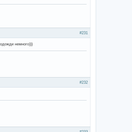
#231
подожди немного)))
#232
#233