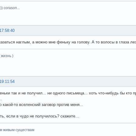
)) corason...
17:58:40
казаться наглым, а можно мне феньку на голову. А то волосы в глаза ле
 жизнь )
19:11:54
ньки так и не получил... ни одного письмеца... хоть что-нибудь бы кто п
..
о какой-то вселенский заговор против меня...
ть, если в чудо не получилось? скажите...
ем живым существам