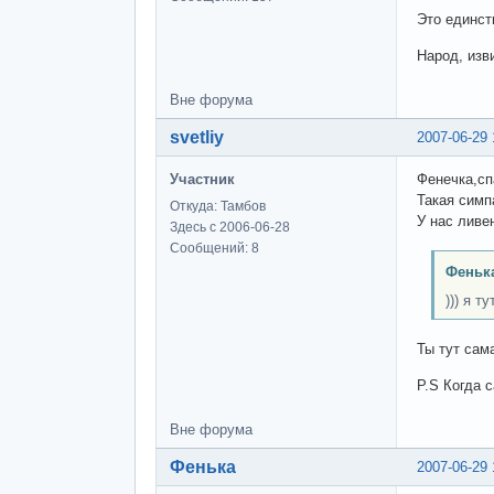
Это единст
Народ, изв
Вне форума
svetliy
2007-06-29 
Участник
Фенечка,сп
Такая симпа
Откуда: Тамбов
У нас ливе
Здесь с 2006-06-28
Сообщений: 8
Феньк
))) я т
Ты тут самая у
P.S Когда 
Вне форума
Фенька
2007-06-29 