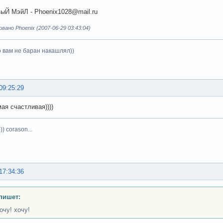
ыЙ МэйЛ - Phoenix1028@mail.ru
ано Phoenix (2007-06-29 03:43:04)
о вам не баран накашлял))
09:25:29
амая счастливая))))
)) corason...
17:34:36
 пишет:
очу! хочу!