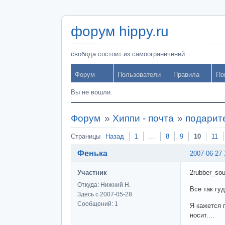
форум hippy.ru
свобода состоит из самоограничений
Форум
Пользователи
Правила
По
Вы не вошли.
Форум
»
Хиппи - почта
»
подарите
Страницы
Назад
1
…
8
9
10
11
Фенька
2007-06-27 
Участник
2rubber_sou
Откуда: Нижний Н.
Все так гуд
Здесь с 2007-05-28
Сообщений: 1
Я кажется 
носит....