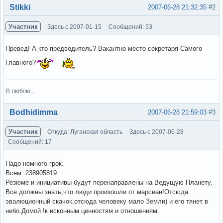
Вне форума
Stikki
2007-06-28 21:32:35
#2
Участник
Здесь с 2007-01-15
Сообщений: 53
Превед! А кто предводитель? Вакантно место секретаря Самого
Главного?
Я люблю...
Вне форума
Bodhidimma
2007-06-28 21:59:03
#3
Участник
Откуда: Луганская область
Здесь с 2007-06-28
Сообщений: 17
Надо немного грок.
Всем :238905819
Резюме и инициативы будут перенаправлены на Ведущую Планету.
Все должны знать,что люди произошли от марсиан!Отсюда
эвалюционный скачок,отсюда человеку мало Земли) и его тянет в
небо.Домой !к исконным ценностям и отношениям.