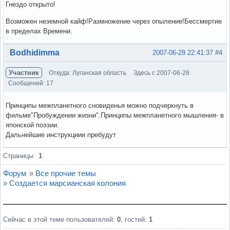
Гнездо открыто!
Возможен неземной кайф!Размножение через опыление!Бессмертие
в пределах Времени.
Вне форума
Bodhidimma
2007-06-28 22:41:37
#4
Участник
Откуда: Луганская область
Здесь с 2007-06-28
Сообщений: 17
Принципы межпланетного сновиденья можно подчеркнуть в
фильме"Пробуждении жизни".Принципы межпланетного мышления- в
японской поэзии.
Дальнейшие инструкциии пребудут
Вне форума
Страницы
1
Форум
»
Все прочие темы
»
Создается марсианская колония
Сейчас в этой теме пользователей:
0
, гостей:
1