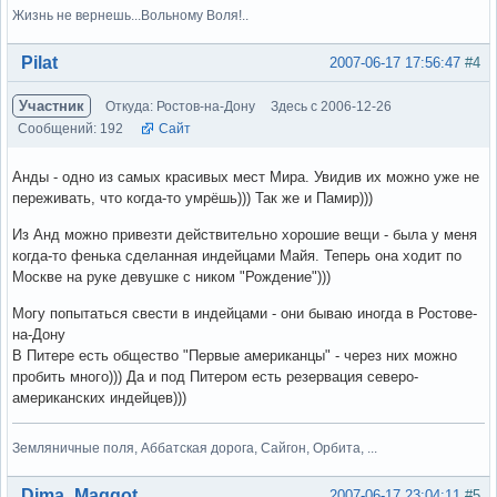
Жизнь не вернешь...Вольному Воля!..
Вне форума
Pilat
2007-06-17 17:56:47
#4
Участник
Откуда: Ростов-на-Дону
Здесь с 2006-12-26
Сообщений: 192
Сайт
Анды - одно из самых красивых мест Мира. Увидив их можно уже не
переживать, что когда-то умрёшь))) Так же и Памир)))
Из Анд можно привезти действительно хорошие вещи - была у меня
когда-то фенька сделанная индейцами Майя. Теперь она ходит по
Москве на руке девушке с ником "Рождение")))
Могу попытаться свести в индейцами - они бываю иногда в Ростове-
на-Дону
В Питере есть общество "Первые американцы" - через них можно
пробить много))) Да и под Питером есть резервация северо-
американских индейцев)))
Земляничные поля, Аббатская дорога, Сайгон, Орбита, ...
Вне форума
Dima_Maggot
2007-06-17 23:04:11
#5