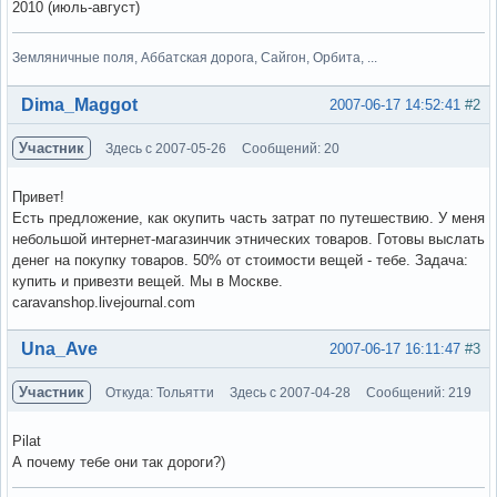
2010 (июль-август)
Земляничные поля, Аббатская дорога, Сайгон, Орбита, ...
Вне форума
Dima_Maggot
2007-06-17 14:52:41
#2
Участник
Здесь с 2007-05-26
Сообщений: 20
Привет!
Есть предложение, как окупить часть затрат по путешествию. У меня
небольшой интернет-магазинчик этнических товаров. Готовы выслать
денег на покупку товаров. 50% от стоимости вещей - тебе. Задача:
купить и привезти вещей. Мы в Москве.
caravanshop.livejournal.com
Вне форума
Una_Ave
2007-06-17 16:11:47
#3
Участник
Откуда: Тольятти
Здесь с 2007-04-28
Сообщений: 219
Pilat
А почему тебе они так дороги?)