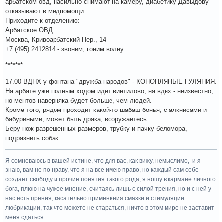
арбатском овд, насильно снимают на камеру, диабетику Давыдову
отказывают в медпомощи.
Приходите к отделению:
Арбатское ОВД:
Москва, Кривоарбатский Пер., 14
+7 (495) 2412814 - звоним, гоним волну.
*******
17.00 ВДНХ у фонтана "дружба народов" - КОНОПЛЯНЫЕ ГУЛЯНИЯ.
На арбате уже полным ходом идет винтилово, на вднх - неизвестно,
но ментов наверняка будет больше, чем людей.
Кроме того, рядом проходит какой-то шабаш бонья, с алкнисами и
бабуриными, может быть драка, вооружаетесь.
Беру нож разрешенных размеров, трубку и пачку беломора,
подразнить собак.
Я сомневаюсь в вашей истине, что для вас, как вижу, немыслимо, и я
знаю, вам не по нраву, что я на все имею право, но каждый сам себе
создает свободу и прочие понятия такого рода, я ношу в кармане личного
бога, плюю на чужое мнение, считаясь лишь с силой трения, но и с ней у
нас есть прения, касательно применения смазки и стимуляции
любрикации, так что можете не стараться, ничто в этом мире не заставит
меня сдаться.