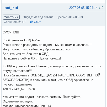
Вне форума
net_kot
2007-05-05 15:24:14
#12
Участник
Откуда: Из под дивана
Здесь с 2007-03-23
Сообщений: 110
Сайт
СРОЧНО!!!
Сообщение из ОВД Арбат:
Ребят начали разводить по отдельным конатам и избивать!!!
Им угрожают, что сейчас подбросят наркотики!!!
Все, кто может: Звоните в ОВД!!!
Напишите у себя в ЖЖ! Нужна помощь!
К ОВД подъехал Ваня Ниненко, у которого есть доверенность. Его
оттуда вытолкали!!!
Просьба звонить в ОСБ УВД ЦАО (УПРАВЛЕНИЕ СОБСТВЕННОЙ
БЕЗОПАСНОСТИ) и сообщать о том, что в ОВД Арбатское не
пускают защитников.
Тел.:+7 (495)670-18-80.
Кто может, кто рядом - окажите помощь. Пожалуйста.
Отделение милиции:
Москва, Кривоарбатский Пер., 14