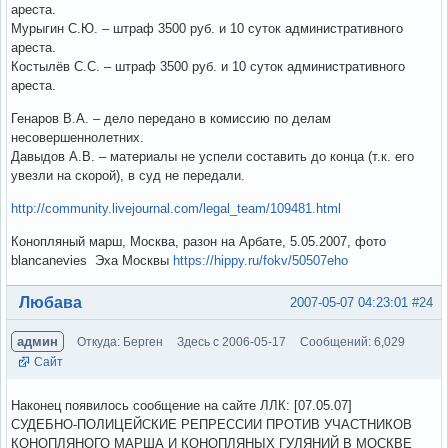
ареста.
Мурыгин С.Ю. – штраф 3500 руб. и 10 суток административного
ареста.
Костылёв С.С. – штраф 3500 руб. и 10 суток административного
ареста.
Генаров В.А. – дело передано в комиссию по делам
несовершеннолетних.
Давыдов А.В. – материалы не успели составить до конца (т.к. его
увезли на скорой), в суд не передали.
http://community.livejournal.com/legal_team/109481.html
Конопляный марш, Москва, разон на Арбате, 5.05.2007, фото
blancanevies Эха Москвы
https://hippy.ru/fokv/50507eho
Вне форума
Любава
2007-05-07 04:23:01
#24
админ
Откуда: Берген
Здесь с 2006-05-17
Сообщений: 6,029
Сайт
Наконец появилось сообщение на сайте ЛЛК: [07.05.07]
СУДЕБНО-ПОЛИЦЕЙСКИЕ РЕПРЕССИИ ПРОТИВ УЧАСТНИКОВ
КОНОПЛЯНОГО МАРША И КОНОПЛЯНЫХ ГУЛЯНИЙ В МОСКВЕ