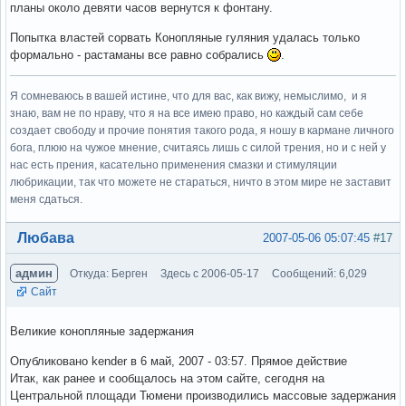
планы около девяти часов вернутся к фонтану.
Попытка властей сорвать Конопляные гуляния удалась только
формально - растаманы все равно собрались
.
Я сомневаюсь в вашей истине, что для вас, как вижу, немыслимо, и я
знаю, вам не по нраву, что я на все имею право, но каждый сам себе
создает свободу и прочие понятия такого рода, я ношу в кармане личного
бога, плюю на чужое мнение, считаясь лишь с силой трения, но и с ней у
нас есть прения, касательно применения смазки и стимуляции
любрикации, так что можете не стараться, ничто в этом мире не заставит
меня сдаться.
Вне форума
Любава
2007-05-06 05:07:45
#17
админ
Откуда: Берген
Здесь с 2006-05-17
Сообщений: 6,029
Сайт
Великие конопляные задержания
Опубликовано kender в 6 май, 2007 - 03:57. Прямое действие
Итак, как ранее и сообщалось на этом сайте, сегодня на
Центральной площади Тюмени производились массовые задержания