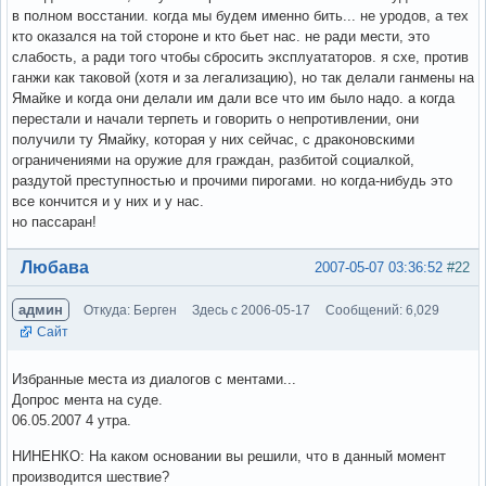
в полном восстании. когда мы будем именно бить... не уродов, а тех
кто оказался на той стороне и кто бьет нас. не ради мести, это
слабость, а ради того чтобы сбросить эксплуататоров. я схе, против
ганжи как таковой (хотя и за легализацию), но так делали ганмены на
Ямайке и когда они делали им дали все что им было надо. а когда
перестали и начали терпеть и говорить о непротивлении, они
получили ту Ямайку, которая у них сейчас, с драконовскими
ограничениями на оружие для граждан, разбитой социалкой,
раздутой преступностью и прочими пирогами. но когда-нибудь это
все кончится и у них и у нас.
но пассаран!
Вне форума
Любава
2007-05-07 03:36:52
#22
админ
Откуда: Берген
Здесь с 2006-05-17
Сообщений: 6,029
Сайт
Избранные места из диалогов с ментами...
Допрос мента на суде.
06.05.2007 4 утра.
НИНЕНКО: На каком основании вы решили, что в данный момент
производится шествие?