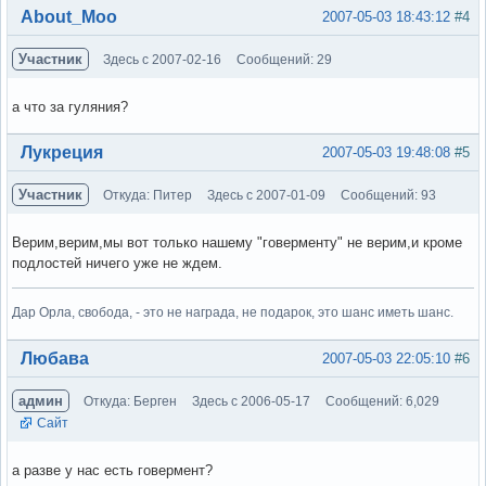
Вне форума
About_Moo
2007-05-03 18:43:12
#4
Участник
Здесь с 2007-02-16
Сообщений: 29
а что за гуляния?
Вне форума
Лукреция
2007-05-03 19:48:08
#5
Участник
Откуда: Питер
Здесь с 2007-01-09
Сообщений: 93
Верим,верим,мы вот только нашему "говерменту" не верим,и кроме
подлостей ничего уже не ждем.
Дар Орла, свобода, - это не награда, не подарок, это шанс иметь шанс.
Вне форума
Любава
2007-05-03 22:05:10
#6
админ
Откуда: Берген
Здесь с 2006-05-17
Сообщений: 6,029
Сайт
а разве у нас есть говермент?