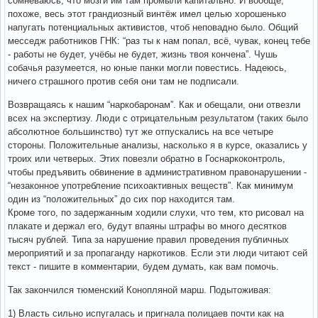
сомневаюсь, что мозги им там промыли капитально. И вообще,
похоже, весь этот грандиозный винтёж имел целью хорошенько
напугать потенциальных активистов, чтоб неповадно было. Общий
месседж работников ГНК: “раз ты к нам попал, всё, чувак, конец тебе
- работы не будет, учёбы не будет, жизнь твоя кончена”. Чушь
собачья разумеется, но юные панки могли повестись. Надеюсь,
ничего страшного против себя они там не подписали.
Возвращаясь к нашим “наркобаронам”. Как и обещали, они отвезли
всех на экспертизу. Люди с отрицательным результатом (таких было
абсолютное большинство) тут же отпускались на все четыре
стороны. Положительные анализы, насколько я в курсе, оказались у
троих или четверых. Этих повезли обратно в Госнаркоконтроль,
чтобы предъявить обвинение в административном правонарушении -
“незаконное употребление психоактивных веществ”. Как минимум
один из “положительных” до сих пор находится там.
Кроме того, по задержанным ходили слухи, что тем, кто рисовал на
плакате и держал его, будут впаяны штрафы во много десятков
тысяч рублей. Типа за нарушение правил проведения публичных
мероприятий и за пропаганду наркотиков. Если эти люди читают сей
текст - пишите в комментарии, будем думать, как вам помочь.
Так закончился тюменский Конопляной марш. Подытоживая:
1) Власть сильно испугалась и пригнала полицаев почти как на