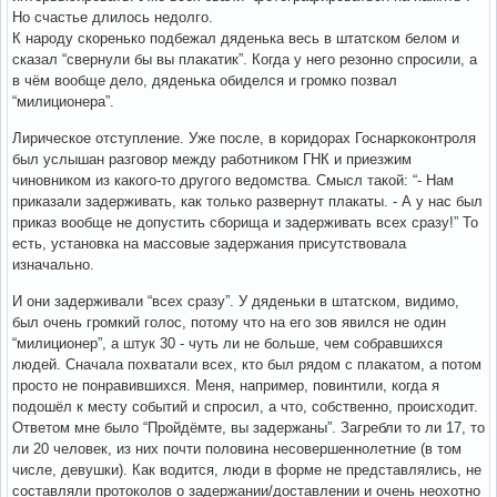
Но счастье длилось недолго.
К народу скоренько подбежал дяденька весь в штатском белом и
сказал “свернули бы вы плакатик”. Когда у него резонно спросили, а
в чём вообще дело, дяденька обиделся и громко позвал
“милиционера”.
Лирическое отступление. Уже после, в коридорах Госнаркоконтроля
был услышан разговор между работником ГНК и приезжим
чиновником из какого-то другого ведомства. Смысл такой: “- Нам
приказали задерживать, как только развернут плакаты. - А у нас был
приказ вообще не допустить сборища и задерживать всех сразу!” То
есть, установка на массовые задержания присутствовала
изначально.
И они задерживали “всех сразу”. У дяденьки в штатском, видимо,
был очень громкий голос, потому что на его зов явился не один
“милиционер”, а штук 30 - чуть ли не больше, чем собравшихся
людей. Сначала похватали всех, кто был рядом с плакатом, а потом
просто не понравившихся. Меня, например, повинтили, когда я
подошёл к месту событий и спросил, а что, собственно, происходит.
Ответом мне было “Пройдёмте, вы задержаны”. Загребли то ли 17, то
ли 20 человек, из них почти половина несовершеннолетние (в том
числе, девушки). Как водится, люди в форме не представлялись, не
составляли протоколов о задержании/доставлении и очень неохотно