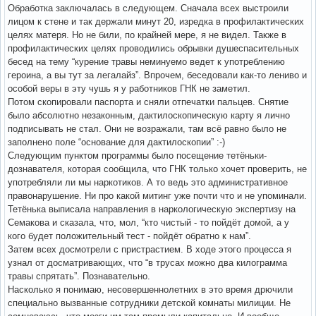
Обработка заключалась в следующем. Сначала всех выстроили
лицом к стене и так держали минут 20, изредка в профилактических
целях матеря. Но не били, по крайней мере, я не видел. Также в
профилактических целях проводились обрывки душеспасительных
бесед на тему “курение травы неминуемо ведет к употреблению
героина, а вы тут за легалайз”. Впрочем, беседовали как-то лениво и
особой веры в эту чушь я у работников ГНК не заметил.
Потом скопировали паспорта и сняли отпечатки пальцев. Снятие
было абсолютно незаконным, дактилоскопическую карту я лично
подписывать не стал. Они не возражали, там всё равно было не
заполнено поле “основание для дактилоскопии” :-)
Следующим пунктом программы было посещение тетёньки-
дознавателя, которая сообщила, что ГНК только хочет проверить, не
употребляли ли мы наркотиков. А то ведь это административное
правонарушение. Ни про какой митинг уже почти что и не упоминали.
Тетёнька выписала направления в наркологическую экспертизу на
Семакова и сказала, что, мол, “кто чистый - то пойдёт домой, а у
кого будет положительный тест - пойдёт обратно к нам”.
Затем всех досмотрели с пристрастием. В ходе этого процесса я
узнал от досматривающих, что “в трусах можно два килограмма
травы спрятать”. Познавательно.
Насколько я понимаю, несовершеннолетних в это время дрючили
специально вызванные сотрудники детской комнаты милиции. Не