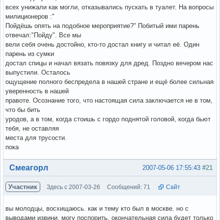
всех унижали как могли, отказывались пускать в туалет. На вопросы
милиционеров :"
Пойдёшь опять на подобное мероприятие?" Побитый ими парень
отвечал:"Пойду". Все мы
вели себя очень достойно, кто-то достал книгу и читал её. Один
парень из сумки
достал спицы и начал вязать повязку для дред. Поздно вечером нас
выпустили. Осталось
ощущение полного беспредела в нашей стране и ещё более сильная
уверенность в нашей
правоте. Осознание того, что настоящая сила заключается не в том,
что бы бить
уродов, а в том, когда стоишь с гордо поднятой головой, когда бьют
тебя, не оставляя
места для трусости.
пока
Вне форума
Смеагорл
2007-05-06 17:55:43
#21
Участник
Здесь с 2007-03-26
Сообщений: 71
Сайт
вы молодцы, восхищаюсь. как и тему кто был в москве. но с
выводами извини, могу поспорить. окончательная сила будет только