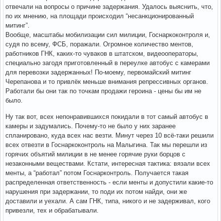
отвечали на вопросы о причине задержания. Удалось выяснить, что,
по их мнению, на площади происходил “несанкционированный
митинг”.
Вообще, масштабы мобилизации сил милиции, Госнаркоконтроля и,
судя по всему, ФСБ, поражали. Огромное количество ментов,
работников ГНК, каких-то чуваков в штатском, видеооператоры,
специально загодя приготовленный в переулке автобус с камерами
для перевозки задержанных! По-моему, первомайский митинг
Черепанова и то привлёк меньше внимания репрессивных органов.
Работали бы они так по точкам продажи героина - цены бы им не
было.
Ну так вот, всех непонравившихся покидали в тот самый автобус в
камеры и задумались. Почему-то не было у них заранее
спланировано, куда всех нас везти. Минут через 10 всё-таки решили
всех отвезти в Госнаркоконтроль на Малыгина. Так мы перешли из
горячих объятий милиции в не менее горячие руки борцов с
незаконными веществами. Кстати, интересная тактика: вязали всех
менты, а “работал” потом Госнарконтроль. Получается такая
распределенная ответственность - если менты и допустили какие-то
нарушения при задержании, то поди их потом найди, они же
доставили и уехали. А сам ГНК, типа, никого и не задерживал, кого
привезли, тех и обрабатывали.