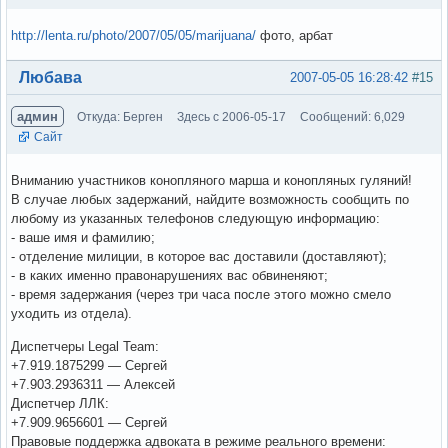
http://lenta.ru/photo/2007/05/05/marijuana/
фото, арбат
Вне форума
Любава
2007-05-05 16:28:42
#15
админ
Откуда: Берген
Здесь с 2006-05-17
Сообщений: 6,029
Сайт
Вниманию участников конопляного марша и конопляных гуляний!
В случае любых задержаний, найдите возможность сообщить по
любому из указанных телефонов следующую информацию:
- ваше имя и фамилию;
- отделение милиции, в которое вас доставили (доставляют);
- в каких именно правонарушениях вас обвиненяют;
- время задержания (через три часа после этого можно смело
уходить из отдела).
Диспетчеры Legal Team:
+7.919.1875299 — Сергей
+7.903.2936311 — Алексей
Диспетчер ЛЛК:
+7.909.9656601 — Сергей
Правовые поддержка адвоката в режиме реального времени: