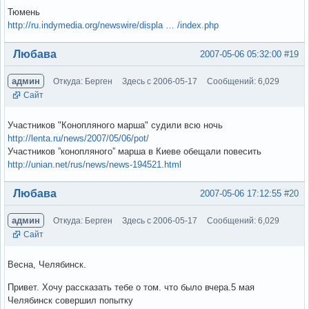
Тюмень
http://ru.indymedia.org/newswire/displa … /index.php
Вне форума
Любава
2007-05-06 05:32:00
#19
админ
Откуда: Берген
Здесь с 2006-05-17
Сообщений: 6,029
Сайт
Участников "Конопляного марша" судили всю ночь
http://lenta.ru/news/2007/05/06/pot/
Участников ”конопляного” марша в Киеве обещали повесить
http://unian.net/rus/news/news-194521.html
Вне форума
Любава
2007-05-06 17:12:55
#20
админ
Откуда: Берген
Здесь с 2006-05-17
Сообщений: 6,029
Сайт
Весна, Челябинск.
Привет. Хочу рассказать тебе о том. что было вчера.5 мая
Челябинск совершил попытку