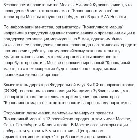
безопасности правительства Москвы Николай Куликов заявил, что
проведение 5 мая так называемого "Конопляного марша" на
территории Москвы допущено не будет, сообщает РИА Новости.
По информации агентства, организаторы "Конопляного марша"
направили в городскую администрацию заявку о проведении акции в
поддержку легализации марихуаны на 5 мая, однако им было
отказано в ее проведении, так как пропаганда наркотических средств
противоречит действующему российскому законодательству.
Куликов также заявил, что если организаторы акции все же
попробуют провести в Москве несанкционированный "Конопляный
марш", то это мероприятие будет пресечено сотрудниками
правоохранительных органов.
Заместитель директора Федеральной службы РФ по наркоконтролю
(ФСКН) генерал-полковник полиции Владимир Зубрин заявил, что
Госнаркоконтроль не исключает привлечения организаторов
"Конопляного марша" к ответственности за пропаганду наркотиков.
Сторонники легализации марихуаны планируют провести
"Конопляный марш" в 13 российских городах, в том числе Москве,
Санкт-Петербурге и Калининграде. В Москве организаторы акции
собираются устроить 5 мая шествие в Центральном
административном округе "с требованиями легализовать