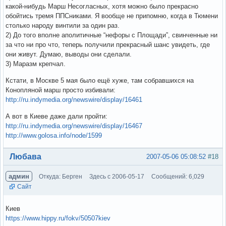
какой-нибудь Марш Несогласных, хотя можно было прекрасно
обойтись тремя ППСниками. Я вообще не припомню, когда в Тюмени
столько народу винтили за один раз.
2) До того вполне аполитичные “нефоры с Площади”, свинченные ни
за что ни про что, теперь получили прекрасный шанс увидеть, где
они живут. Думаю, выводы они сделали.
3) Маразм крепчал.
Кстати, в Москве 5 мая было ещё хуже, там собравшихся на
Конопляной марш просто избивали:
http://ru.indymedia.org/newswire/display/16461
А вот в Киеве даже дали пройти:
http://ru.indymedia.org/newswire/display/16467
http://www.golosa.info/node/1599
Вне форума
Любава
2007-05-06 05:08:52
#18
админ
Откуда: Берген
Здесь с 2006-05-17
Сообщений: 6,029
Сайт
Киев
https://www.hippy.ru/fokv/50507kiev