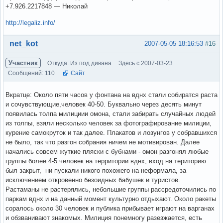
+7.926.2217848 — Николай
http://legaliz.info/
Вне форума
net_kot
2007-05-05 18:16:53
#16
Участник
Откуда: Из под дивана
Здесь с 2007-03-23
Сообщений: 110
Сайт
Вкратце: Около пяти часов у фонтана на вднх стали собиратся раста
и сочувствующие,человек 40-50. Буквально через десять минут
появилась толпа милициии омона, стали забирать случайных людей
из толпы, взяли несколько человек за фотографирование милиции,
курение самокруток и так далее. Плакатов и лозунгов у собравшихся
не было, так что разгон собрания ничем не мотивирован. Далее
начались совсем жуткие пляски с бубнами - омон разгонял любые
группы более 4-5 человек на территории вднх, вход на територию
был закрыт, ни пускали никого похожего на неформала, за
исключением откровенно безоидных бабушек и туристов.
Растаманы не растерялись, небольшие группы рассредоточились по
паркам вднх и на данный момент культурно отдыхают. Около ракеты
соралось около 30 человек и публика прибывает играют на варганах
и обзванивают знакомых. Милиция понемногу разезжается, есть