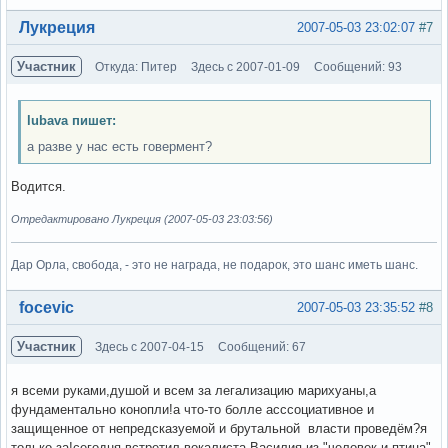
Вне форума
Лукреция
2007-05-03 23:02:07
#7
Участник
Откуда: Питер
Здесь с 2007-01-09
Сообщений: 93
lubava пишет:
а разве у нас есть говермент?
Водится.
Отредактировано Лукреция (2007-05-03 23:03:56)
Дар Орла, свобода, - это не награда, не подарок, это шанс иметь шанс.
Вне форума
focevic
2007-05-03 23:35:52
#8
Участник
Здесь с 2007-04-15
Сообщений: 67
я всеми руками,душой и всем за легализацию марихуаны,а
фундаментально конопли!а что-то болле асссоциативное и
защищенное от непредсказуемой и брутальной власти проведём?я
только за!сегодня встретил вокалиста Василия из "человек и птица"