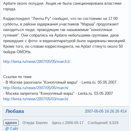
Арбате около полудня. Акция не была санкционирована властями
города.
Корреспондент "Ленты.Ру" сообщил, что по состоянию на 17:00
субботы, в районе задержания участников "Марша" продолжают
находиться люди, проводящие так называемые "конопляные
гуляния". Они собрались на Арбате небольшими группами, двое
пришедших с фото- и видеоаппаратурой были задержаны милицией.
Кроме того, по словам корреспондента, на Арбат стянуто около 50
бойцов ОМОНа.
http://lenta.ru/news/2007/05/05/march1/
Ссылки по теме
- В Москве разогнали "Конопляный марш" - Lenta.ru, 05.05.2007
http://lenta.ru/news/2007/05/05/march/
- Москва запретила "Конопляный марш" - Lenta.ru, 03.05.2007
http://lenta.ru/news/2007/05/03/march/
Вне форума
Любава
2007-05-05 16:26:26
#14
админ
Откуда: Берген
Здесь с 2006-05-17
Сообщений: 6,029
Сайт