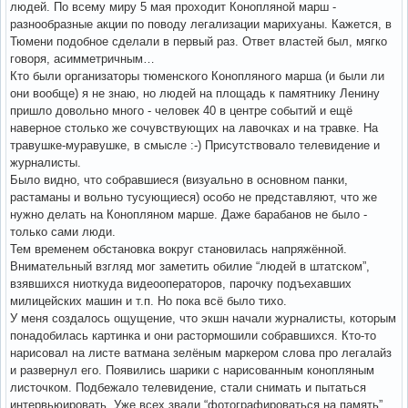
людей. По всему миру 5 мая проходит Конопляной марш -
разнообразные акции по поводу легализации марихуаны. Кажется, в
Тюмени подобное сделали в первый раз. Ответ властей был, мягко
говоря, асимметричным…
Кто были организаторы тюменского Конопляного марша (и были ли
они вообще) я не знаю, но людей на площадь к памятнику Ленину
пришло довольно много - человек 40 в центре событий и ещё
наверное столько же сочувствующих на лавочках и на травке. На
травушке-муравушке, в смысле :-) Присутствовало телевидение и
журналисты.
Было видно, что собравшиеся (визуально в основном панки,
растаманы и вольно тусующиеся) особо не представляют, что же
нужно делать на Конопляном марше. Даже барабанов не было -
только сами люди.
Тем временем обстановка вокруг становилась напряжённой.
Внимательный взгляд мог заметить обилие “людей в штатском”,
взявшихся ниоткуда видеооператоров, парочку подъехавших
милицейских машин и т.п. Но пока всё было тихо.
У меня создалось ощущение, что экшн начали журналисты, которым
понадобилась картинка и они растормошили собравшихся. Кто-то
нарисовал на листе ватмана зелёным маркером слова про легалайз
и развернул его. Появились шарики с нарисованным конопляным
листочком. Подбежало телевидение, стали снимать и пытаться
интервьюировать. Уже всех звали “фотографироваться на память”.