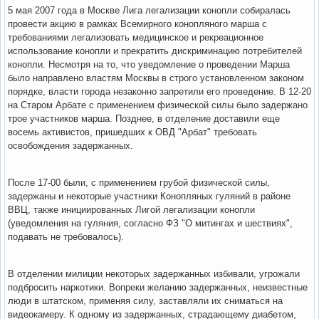
5 мая 2007 года в Москве Лига легализации конопли собиралась
провести акцию в рамках Всемирного конопляного марша с
требованиями легализовать медицинское и рекреационное
использование конопли и прекратить дискриминацию потребителей
конопли. Несмотря на то, что уведомление о проведении Марша
было направлено властям Москвы в строго установленном законом
порядке, власти города незаконно запретили его проведение. В 12-20
на Старом Арбате с применением физической силы было задержано
трое участников марша. Позднее, в отделение доставили еще
восемь активистов, пришедших к ОВД "Арбат" требовать
освобождения задержанных.
После 17-00 были, с применением грубой физической силы,
задержаны и некоторые участники Конопляных гуляний в районе
ВВЦ, также инициированных Лигой легализации конопли
(уведомления на гуляния, согласно ФЗ "О митингах и шествиях",
подавать не требовалось).
В отделении милиции некоторых задержанных избивали, угрожали
подбросить наркотики. Вопреки желанию задержанных, неизвестные
люди в штатском, применяя силу, заставляли их сниматься на
видеокамеру. К одному из задержанных, страдающему диабетом,