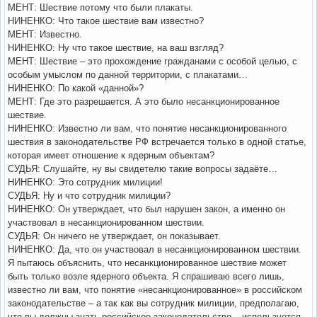
МЕНТ: Шествие потому что были плакаты.
НИНЕНКО: Что такое шествие вам известно?
МЕНТ: Известно.
НИНЕНКО: Ну что такое шествие, на ваш взгляд?
МЕНТ: Шествие – это прохождение гражданами с особой целью, с
особым умыслом по данной территории, с плакатами…
НИНЕНКО: По какой «данной»?
МЕНТ: Где это разрешается. А это было несанкционированное
шествие.
НИНЕНКО: Известно ли вам, что понятие несанкционированного
шествия в законодательстве РФ встречается только в одной статье,
которая имеет отношение к ядерным объектам?
СУДЬЯ: Слушайте, ну вы свидетелю такие вопросы задаёте…
НИНЕНКО: Это сотрудник милиции!
СУДЬЯ: Ну и что сотрудник милиции?
НИНЕНКО: Он утверждает, что был нарушен закон, а именно он
участвовал в несанкционированном шествии.
СУДЬЯ: Он ничего не утверждает, он показывает.
НИНЕНКО: Да, что он участвовал в несанкционированном шествии.
Я пытаюсь объяснить, что несанкционированное шествие может
быть только возле ядерного объекта. Я спрашиваю всего лишь,
известно ли вам, что понятие «несанкционированное» в российском
законодательстве – а так как вы сотрудник милиции, предполагаю,
что вы должны знать российское законодательство – используется