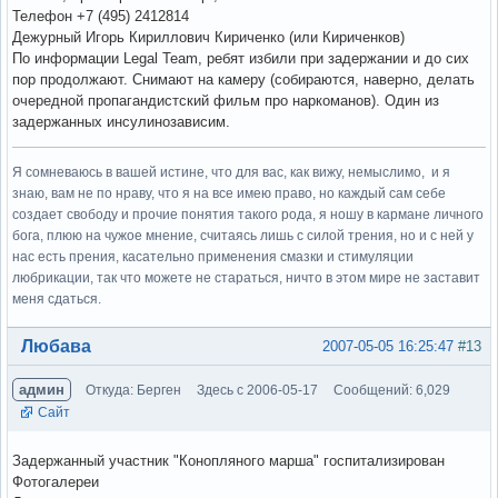
Телефон +7 (495) 2412814
Дежурный Игорь Кириллович Кириченко (или Кириченков)
По информации Legal Team, ребят избили при задержании и до сих
пор продолжают. Снимают на камеру (собираются, наверно, делать
очередной пропагандистский фильм про наркоманов). Один из
задержанных инсулинозависим.
Я сомневаюсь в вашей истине, что для вас, как вижу, немыслимо, и я
знаю, вам не по нраву, что я на все имею право, но каждый сам себе
создает свободу и прочие понятия такого рода, я ношу в кармане личного
бога, плюю на чужое мнение, считаясь лишь с силой трения, но и с ней у
нас есть прения, касательно применения смазки и стимуляции
любрикации, так что можете не стараться, ничто в этом мире не заставит
меня сдаться.
Вне форума
Любава
2007-05-05 16:25:47
#13
админ
Откуда: Берген
Здесь с 2006-05-17
Сообщений: 6,029
Сайт
Задержанный участник "Конопляного марша" госпитализирован
Фотогалереи