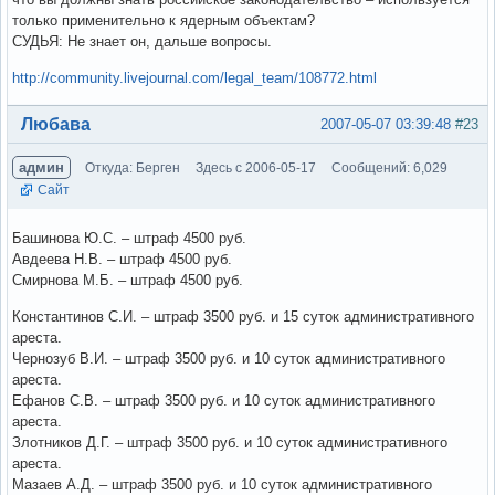
только применительно к ядерным объектам?
СУДЬЯ: Не знает он, дальше вопросы.
http://community.livejournal.com/legal_team/108772.html
Вне форума
Любава
2007-05-07 03:39:48
#23
админ
Откуда: Берген
Здесь с 2006-05-17
Сообщений: 6,029
Сайт
Башинова Ю.С. – штраф 4500 руб.
Авдеева Н.В. – штраф 4500 руб.
Смирнова М.Б. – штраф 4500 руб.
Константинов С.И. – штраф 3500 руб. и 15 суток административного
ареста.
Чернозуб В.И. – штраф 3500 руб. и 10 суток административного
ареста.
Ефанов С.В. – штраф 3500 руб. и 10 суток административного
ареста.
Злотников Д.Г. – штраф 3500 руб. и 10 суток административного
ареста.
Мазаев А.Д. – штраф 3500 руб. и 10 суток административного