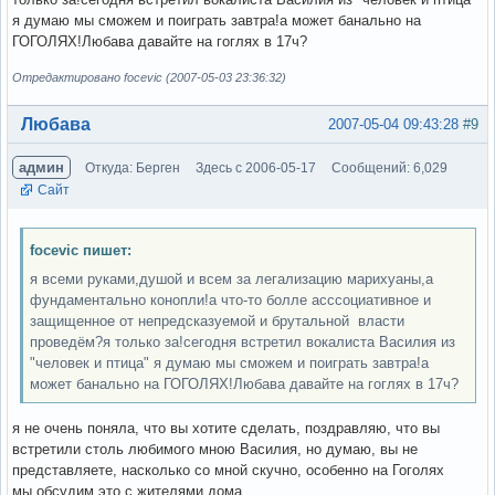
я думаю мы сможем и поиграть завтра!а может банально на
ГОГОЛЯХ!Любава давайте на гоглях в 17ч?
Отредактировано focevic (2007-05-03 23:36:32)
Вне форума
Любава
2007-05-04 09:43:28
#9
админ
Откуда: Берген
Здесь с 2006-05-17
Сообщений: 6,029
Сайт
focevic пишет:
я всеми руками,душой и всем за легализацию марихуаны,а
фундаментально конопли!а что-то болле асссоциативное и
защищенное от непредсказуемой и брутальной власти
проведём?я только за!сегодня встретил вокалиста Василия из
"человек и птица" я думаю мы сможем и поиграть завтра!а
может банально на ГОГОЛЯХ!Любава давайте на гоглях в 17ч?
я не очень поняла, что вы хотите сделать, поздравляю, что вы
встретили столь любимого мною Василия, но думаю, вы не
представляете, насколько со мной скучно, особенно на Гоголях
мы обсудим это с жителями дома