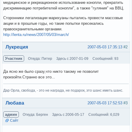
медицинское и рекреационное использование конопли, прекратить
дискриминацию потребителей конопли", а также "гуляния" на ВВЦ.
Сторонники легализации марихуаны пытались провести массовые
акции и в прошлые годы, но такие попытки пресекались
правоохранительными органами.
http://lenta.ru/news/2007/05/03/march/
Вне форума
Лукреция
2007-05-03 17:35:13
#2
Участник
Откуда: Питер
Здесь с 2007-01-09
Сообщений: 93
Да ясно же было сразу,что никто такому не позволит
произойти.Странно все это...
Дар Орла, свобода, - это не награда, не подарок, это шанс иметь шанс.
Вне форума
Любава
2007-05-03 17:52:53
#3
админ
Откуда: Берген
Здесь с 2006-05-17
Сообщений: 6,029
Сайт