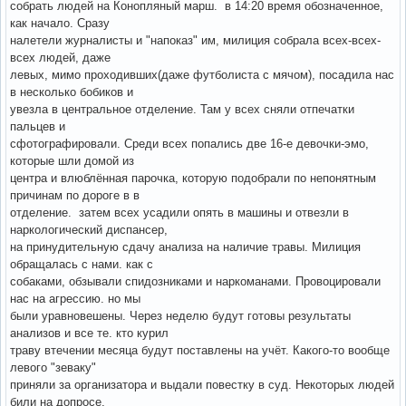
собрать людей на Конопляный марш. в 14:20 время обозначенное,
как начало. Сразу
налетели журналисты и "напоказ" им, милиция собрала всех-всех-
всех людей, даже
левых, мимо проходивших(даже футболиста с мячом), посадила нас
в несколько бобиков и
увезла в центральное отделение. Там у всех сняли отпечатки
пальцев и
сфотографировали. Среди всех попались две 16-е девочки-эмо,
которые шли домой из
центра и влюблённая парочка, которую подобрали по непонятным
причинам по дороге в в
отделение. затем всех усадили опять в машины и отвезли в
наркологический диспансер,
на принудительную сдачу анализа на наличие травы. Милиция
обращалась с нами. как с
собаками, обзывали спидозниками и наркоманами. Провоцировали
нас на агрессию. но мы
были уравновешены. Через неделю будут готовы результаты
анализов и все те. кто курил
траву втечении месяца будут поставлены на учёт. Какого-то вообще
левого "зеваку"
приняли за организатора и выдали повестку в суд. Некоторых людей
били на допросе,