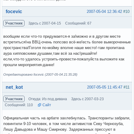
Вне форума
focevic
2007-05-04 12:36:42
#10
Участник
Здесь с 2007-04-15
Сообщений: 67
вообщем если что-то придумается-я за!можно и в другом месте
встретиться!на ВВЦ-очень попсово всё-же!есть более вымороченные
пространства!Гоголя по-мойму вполне наше место!-там пропитана
аура хипповскими душами,там всё за нас!решайте!
если,что-то удалось устроить-провести-пожалуйста выложите как
прошли мероприятия-данке!
Отредактировано focevic (2007-05-04 21:35:28)
Вне форума
net_kot
2007-05-05 11:45:47
#11
Участник
Откуда: Из под дивана
Здесь с 2007-03-23
Сообщений: 110
Сайт
Официальная часть на арбате захлебнулась. Транспоранты забрали,
повинтили 9-10 человек, в том числе активистов Севу Чернозуба,
Лешу Давыдова и Машу Смирнову. Задержанных прессуют в