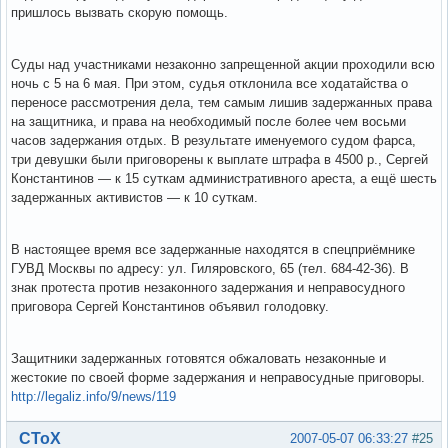
пришлось вызвать скорую помощь.
Суды над участниками незаконно запрещенной акции проходили всю
ночь с 5 на 6 мая. При этом, судья отклонила все ходатайства о
переносе рассмотрения дела, тем самым лишив задержанных права
на защитника, и права на необходимый после более чем восьми
часов задержания отдых. В результате именуемого судом фарса,
три девушки были приговорены к выплате штрафа в 4500 р., Сергей
Константинов — к 15 суткам административного ареста, а ещё шесть
задержанных активистов — к 10 суткам.
В настоящее время все задержанные находятся в спецприёмнике
ГУВД Москвы по адресу: ул. Гиляровского, 65 (тел. 684-42-36). В
знак протеста против незаконного задержания и неправосудного
приговора Сергей Константинов объявил голодовку.
Защитники задержанных готовятся обжаловать незаконные и
жестокие по своей форме задержания и неправосудные приговоры.
http://legaliz.info/9/news/119
Вне форума
СТоХ
2007-05-07 06:33:27
#25