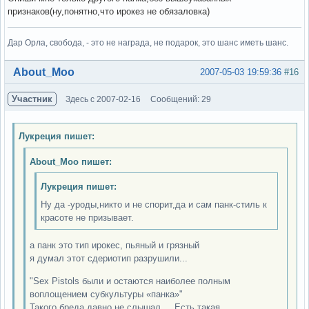
признаков(ну,понятно,что ирокез не обязаловка)
Дар Орла, свобода, - это не награда, не подарок, это шанс иметь шанс.
Вне форума
About_Moo
2007-05-03 19:59:36
#16
Участник
Здесь с 2007-02-16
Сообщений: 29
Лукреция пишет:
About_Moo пишет:
Лукреция пишет:
Ну да -уроды,никто и не спорит,да и сам панк-стиль к
красоте не призывает.
а панк это тип ирокес, пьяный и грязный
я думал этот сдериотип разрушили...
"Sex Pistols были и остаются наиболее полным
воплощением субкультуры «панка»"
Такого бреда давно не слышал.. . Есть такая