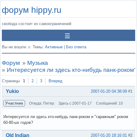
форум hippy.ru
свобода состоит из самоограничений
Вы не вошли.
Темы:
Активные
|
Без ответа
Форум
»
Музыка
»
Интересуется ли здесь кто-нибудь панк-роком
Страницы
1
2
3
Вперед
Yukio
2007-01-20 04:38:09
#1
Участник
Откуда: Питер
Здесь с 2007-01-17
Сообщений: 10
Интересуется ли здесь кто-нибудь панк-роком и "гаражным" роком
60-80-ых годов?
Вне форума
Old Indian
2007-01-20 18:16:01
#2