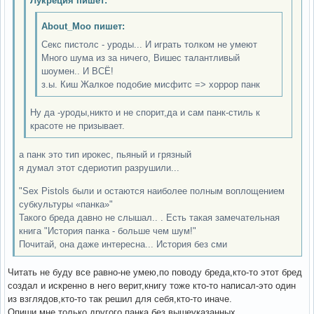
Лукреция пишет:
About_Moo пишет:
Секс пистолс - уроды... И играть толком не умеют
Много шума из за ничего, Вишес талантливый
шоумен.. И ВСЁ!
з.ы. Киш Жалкое подобие мисфитс => хоррор панк
Ну да -уроды,никто и не спорит,да и сам панк-стиль к
красоте не призывает.
а панк это тип ирокес, пьяный и грязный
я думал этот сдериотип разрушили...
"Sex Pistols были и остаются наиболее полным воплощением
субкультуры «панка»"
Такого бреда давно не слышал.. . Есть такая замечательная
книга "История панка - больше чем шум!"
Почитай, она даже интересна... История без сми
Читать не буду все равно-не умею,по поводу бреда,кто-то этот бред
создал и искренно в него верит,книгу тоже кто-то написал-это один
из взглядов,кто-то так решил для себя,кто-то иначе.
Опиши мне только другого панка,без вышеуказанных