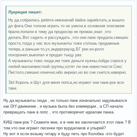
Лукреция пишет:
Ну да,собрались ребята невзначай бабла заработать,а вышло
до фига.Они толком играть то не умели,в основном эпатажем
брали,попали в тему да продюсер не промах,знал ,что
делать.Вот сидеть и рассуждать ,что они панк продали,смешно
просто,тогда у нас все музыканты тоже сплошь продажные
теперь,а раньше-то,ух,андерграунд.БГ рок-эн-ролл
похоронил,выкопал и продал тыщу раз.
А музыканты тоже люди,им тоже деньги нужны,пойди спроси у
любой малоизвестной группы,хотят ли они известности Секс
Пистолз,смешно конечно,ибо анриал,но во сне снится,наверно.
ЗЫ:Король и Шут для меня попса,но играют они панк-рок все-
таки.
Ну да.музыканты люди , но только панк изначально задумывался
как DIY-движение , и музыка была без коммерции , а СП начали
превращать панк в попс , что противоречит идеалам панка.
КИШ панк-рок ? Скажите мне, и в чем же заключается этот панк ? В
том,что они играют песенки про вурдалаков и упырей?
Ну вот я если возьму гитару и буду петь про Колобка -это будет