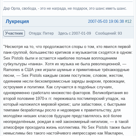
Дар Орла, свобода, - это не награда, не подарок, это шанс иметь шанс.
Вне форума
Лукреция
2007-05-03 19:06:38
#12
Участник
Откуда: Питер
Здесь с 2007-01-09
Сообщений: 93
"Несмотря на то, что продолжаются споры о том, кто явился первой
панк-группой, большинство критиков и музыкантов сходятся в одном:
Sex Pistols были и остаются наиболее полным воплощением
субкультуры «панка». Хотя их музыка не была революционной, —
Ramones в США уже играли шумные и примитивные трёхаккордные
песни, — Sex Pistols каждым своим поступком, словом, жестом,
одеянием несли бескомпромиссные заряды анархии, провокации,
остроумия и политики. Как случается в подобных случаях,
одновременно сработало множество факторов. Великобритания во
второй половине 1970-х гг. переживала постимперский упадок, на
который наложился мировой кризис; шли забастовки, с быстрыми
темпами безработицы росло и недоверие к правительству, для
молодёжи низших классов будущее представлялось всё более
неопределённым, рождая в ней закономерный нигилизм, — в такой
атмосфере проходила жизнь коллектива. Но Sex Pistols также были
немыслимы без такого настойчивого импрессарио как Макларен,