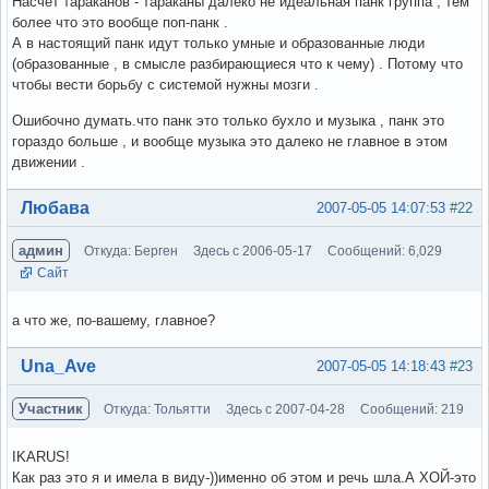
Насчет тараканов - тараканы далеко не идеальная панк группа , тем
более что это вообще поп-панк .
А в настоящий панк идут только умные и образованные люди
(образованные , в смысле разбирающиеся что к чему) . Потому что
чтобы вести борьбу с системой нужны мозги .
Ошибочно думать.что панк это только бухло и музыка , панк это
гораздо больше , и вообще музыка это далеко не главное в этом
движении .
Вне форума
Любава
2007-05-05 14:07:53
#22
админ
Откуда: Берген
Здесь с 2006-05-17
Сообщений: 6,029
Сайт
а что же, по-вашему, главное?
Вне форума
Una_Ave
2007-05-05 14:18:43
#23
Участник
Откуда: Тольятти
Здесь с 2007-04-28
Сообщений: 219
IKARUS!
Как раз это я и имела в виду-))именно об этом и речь шла.А ХОЙ-это