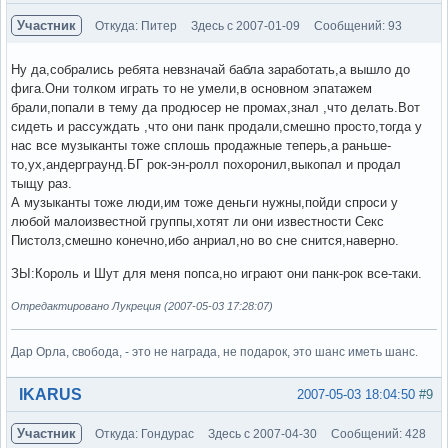
Участник
Откуда: Питер
Здесь с 2007-01-09
Сообщений: 93
Ну да,собрались ребята невзначай бабла заработать,а вышло до
фига.Они толком играть то не умели,в основном эпатажем
брали,попали в тему да продюсер не промах,знал ,что делать.Вот
сидеть и рассуждать ,что они панк продали,смешно просто,тогда у
нас все музыканты тоже сплошь продажные теперь,а раньше-
то,ух,андерграунд.БГ рок-эн-ролл похоронил,выкопал и продал
тыщу раз.
А музыканты тоже люди,им тоже деньги нужны,пойди спроси у
любой малоизвестной группы,хотят ли они известности Секс
Пистолз,смешно конечно,ибо анриал,но во сне снится,наверно.
ЗЫ:Король и Шут для меня попса,но играют они панк-рок все-таки.
Отредактировано Лукреция (2007-05-03 17:28:07)
Дар Орла, свобода, - это не награда, не подарок, это шанс иметь шанс.
Вне форума
IKARUS
2007-05-03 18:04:50
#9
Участник
Откуда: Гондурас
Здесь с 2007-04-30
Сообщений: 428