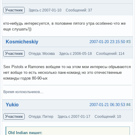
Участник
Здесь с 2007-01-10
Сообщений: 37
кто-нибудь интересуется, в половине пятого утра особенно что же
еще слушать!))
Вне форума
Kosmicheskiy
2007-01-20 23:15:50
#3
Участник
Откуда: Москва
Здесь с 2006-05-18
Сообщений: 114
Sex Pistols и Ramones вобщем то на этом мои интересы обрываются
нет вобще то есть несколько панк-команд но это отечественные
команды годов 80-90-ых
Время колокольчиков....
Вне форума
Yukio
2007-01-21 06:30:53
#4
Участник
Откуда: Питер
Здесь с 2007-01-17
Сообщений: 10
Old Indian пишет: