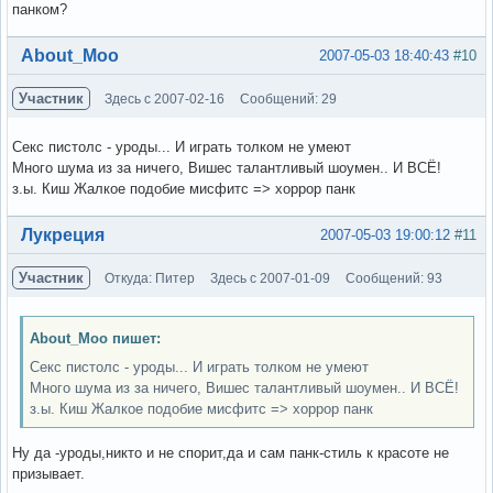
панком?
Вне форума
About_Moo
2007-05-03 18:40:43
#10
Участник
Здесь с 2007-02-16
Сообщений: 29
Секс пистолс - уроды... И играть толком не умеют
Много шума из за ничего, Вишес талантливый шоумен.. И ВСЁ!
з.ы. Киш Жалкое подобие мисфитс => хоррор панк
Вне форума
Лукреция
2007-05-03 19:00:12
#11
Участник
Откуда: Питер
Здесь с 2007-01-09
Сообщений: 93
About_Moo пишет:
Секс пистолс - уроды... И играть толком не умеют
Много шума из за ничего, Вишес талантливый шоумен.. И ВСЁ!
з.ы. Киш Жалкое подобие мисфитс => хоррор панк
Ну да -уроды,никто и не спорит,да и сам панк-стиль к красоте не
призывает.