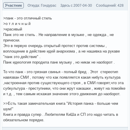
Участник
Откуда: Гондурас
Здесь с 2007-04-30
Сообщений: 428
>панк - это отличный стиль
>о т л и ч н ы й
>красивый
Панк это не стиль . Не направление в музыке , не одежда , не
прически.
Это в первую очередь открытый протест против системы ,
воплощение в действие идей анархизма , а не нашивка на рукаве
"панк это действие" .
Панк идеология породила панк музыку , но никак не наоборот .
То что панк - это грязная свинья - полный бред . Этот стереотип
навязван СМИ , потому что как появляется какая нибуть культура
,настроенная против существующего строя , в СМИ говорят,что эта
субкультура - преступники, что они жрут какашки , живут на помойке
и т.д. , тем самым искажая значение этого движения до наоборот.
>>Есть такая замечательная книга "История панка - больше чем
шум!"
Книга и правда супер . Любителям КиШа и СП это надо читать в
обязательном порядке.