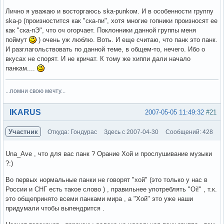
Лично я уважаю и восторгаюсь ska-punkом. И в особенности группу
ska-p (произностится как "ска-пи", хотя многие гопники произносят ее
как "ска-пЭ", что оч огорчает. Поклонники данной группы меня
поймут
) очень уж люблю. Воть. И еще считаю, что панк это панк.
И разглагольствовать по данной теме, в общем-то, нечего. Ибо о
вкусах не спорят. И не кричат. К тому же хиппи дали начало
панкам....
...помни свою мечту...
Вне форума
IKARUS
2007-05-05 11:49:32
#21
Участник
Откуда: Гондурас
Здесь с 2007-04-30
Сообщений: 428
Una_Ave , что для вас панк ? Орание Хой и прослушивание музыки
?:)
Во первых нормальные панки не говорят "хой" (это только у нас в
России и СНГ есть такое слово ) , правильнее употреблять "Oi!" , т.к.
это общепринято всеми панками мира , а "Хой" это уже наши
придумали чтобы выпендрится .