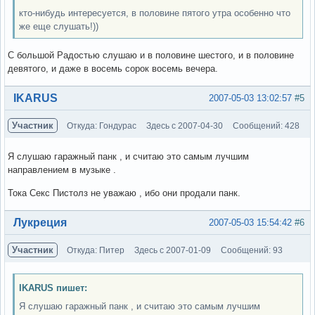
кто-нибудь интересуется, в половине пятого утра особенно что
же еще слушать!))
С большой Радостью слушаю и в половине шестого, и в половине
девятого, и даже в восемь сорок восемь вечера.
Вне форума
IKARUS
2007-05-03 13:02:57
#5
Участник
Откуда: Гондурас
Здесь с 2007-04-30
Сообщений: 428
Я слушаю гаражный панк , и считаю это самым лучшим
направлением в музыке .
Тока Секс Пистолз не уважаю , ибо они продали панк.
Вне форума
Лукреция
2007-05-03 15:54:42
#6
Участник
Откуда: Питер
Здесь с 2007-01-09
Сообщений: 93
IKARUS пишет:
Я слушаю гаражный панк , и считаю это самым лучшим