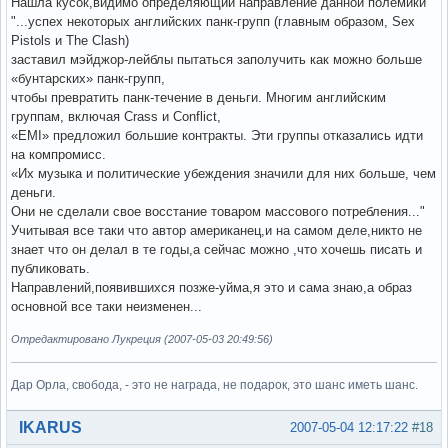
Нашла кусок,видимо определяющий направление данной полемики
"...успех некоторых английских панк-групп (главным образом, Sex
Pistols и The Clash)
заставил мэйджор-лейблы пытаться заполучить как можно больше
«бунтарских» панк-групп,
чтобы превратить панк-течение в деньги. Многим английским
группам, включая Crass и Conflict,
«EMI» предложил большие контракты. Эти группы отказались идти
на компромисс.
«Их музыка и политические убеждения значили для них больше, чем
деньги.
Они не сделали свое восстание товаром массового потребления..."
Учитывая все таки что автор американец,и на самом деле,никто не
знает что он делал в те годы,а сейчас можно ,что хочешь писать и
публиковать.
Направлений,появившихся позже-уйма,я это и сама знаю,а образ
основной все таки неизменен...
Отредактировано Лукреция (2007-05-03 20:49:56)
Дар Орла, свобода, - это не награда, не подарок, это шанс иметь шанс.
Вне форума
IKARUS
2007-05-04 12:17:22
#18