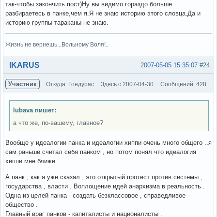
так-чтобы закончить пост)Ну вы видимо гораздо больше
разбираетесь в панке,чем я.Я не знаю историю этого словца.Да и
историю группы тараканы не знаю.
Жизнь не вернешь...Вольному Воля!..
Вне форума
IKARUS
2007-05-05 15:35:07
#24
Участник
Откуда: Гондурас
Здесь с 2007-04-30
Сообщений: 428
lubava пишет:
а что же, по-вашему, главное?
Вообще у идеалогии панка и идеалогии хиппи очень много общего ..я
сам раньше считал себя панком , но потом понял что идеалогия
хиппи мне ближе .
А панк , как я уже сказал , это открытый протест против системы ,
государства , власти . Воплощение идей анархизма в реальность .
Одна из целей панка - создать безклассовое , справедливое
общество .
Главный враг панков - капиталисты и националисты .