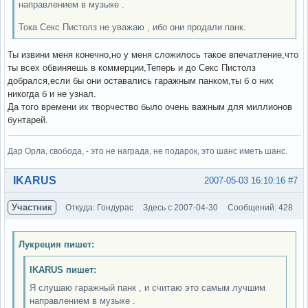
направлением в музыке .
Тока Секс Пистолз не уважаю , ибо они продали панк.
Ты извини меня конечно,но у меня сложилось такое впечатление,что
ты всех обвиняешь в коммерции,Теперь и до Секс Пистолз
добрался,если бы они оставались гаражным панком,ты б о них
никогда б и не узнал.
Да того времени их творчество было очень важным для миллионов
бунтарей.
Дар Орла, свобода, - это не награда, не подарок, это шанс иметь шанс.
Вне форума
IKARUS
2007-05-03 16:10:16
#7
Участник
Откуда: Гондурас
Здесь с 2007-04-30
Сообщений: 428
Лукреция пишет:
IKARUS пишет:
Я слушаю гаражный панк , и считаю это самым лучшим
направлением в музыке .