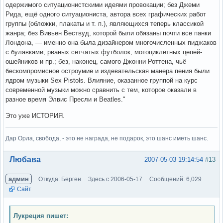
одержимого ситуационистскими идеями провокации; без Джеми
Рида, ещё одного ситуациониста, автора всех графических работ
группы (обложки, плакаты и т. п.), являющихся теперь классикой
жанра; без Вивьен Вествуд, которой были обязаны почти все панки
Лондона, — именно она была дизайнером многочисленных пиджаков
с булавками, рваных сетчатых футболок, мотоциклетных цепей-
ошейников и пр.; без, наконец, самого Джонни Роттена, чьё
бескомпромисное остроумие и издевательская манера пения были
ядром музыки Sex Pistols. Влияние, оказанное группой на курс
современной музыки можно сравнить с тем, которое оказали в
разное время Элвис Пресли и Beatles."
Это уже ИСТОРИЯ.
Дар Орла, свобода, - это не награда, не подарок, это шанс иметь шанс.
Вне форума
Любава
2007-05-03 19:14:54
#13
админ
Откуда: Берген
Здесь с 2006-05-17
Сообщений: 6,029
Сайт
Лукреция пишет: