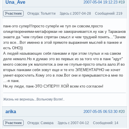
Вне форума
Una_Ave
2007-05-04 19:12:23
#19
Участник
Откуда: Тольятти
Здесь с 2007-04-28
Сообщений: 219
панк-это супер!!!просто супер!и не туп он совсем,просто
олицетворениями-метаформаи не заморачивается.ну как у Тараканов
знаете да "чем глубже спрятан смысл и чем трудней понять..."Зачем
это все...Вот именно в этой прямоте выражения мыслей в панкее и
есть ОНО))
А людей называющих себя панками и при этом глупых и на самом
деле немало.Но я думаю это во первых из за того что в панк "идут"
много совсем уж малолеток.а они не глупые-просто опыта аало.И во
вторых панками себя зовут еще и те кто ЭЛЕМЕНТАРНО не хочет
умнет-взросчлеть.Кому это в лом.Вот они и прикрываются-а мне по
...-я панк.
Не,ну люди, панк-ЭТО СУПЕР!!! ХОЙ всем кто согласен!
Жизнь не вернешь...Вольному Воля!..
Вне форума
arika
2007-05-05 06:53:30
#20
Участник
Откуда: Самара
Здесь с 2007-04-12
Сообщений: 14