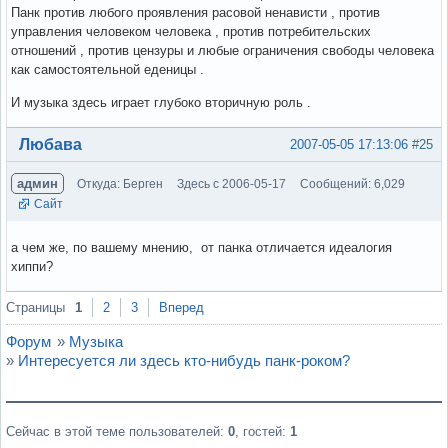
Панк против любого проявления расовой ненависти , против
управления человеком человека , против потребительских
отношений , против цензуры и любые ограничения свободы человека
как самостоятельной еденицы .
И музыка здесь играет глубоко вторичную роль .
Вне форума
Любава
2007-05-05 17:13:06
#25
админ
Откуда: Берген
Здесь с 2006-05-17
Сообщений: 6,029
Сайт
а чем же, по вашему мнению, от панка отличается идеалогия
хиппи?
Вне форума
Страницы
1
2
3
Вперед
Форум
»
Музыка
»
Интересуется ли здесь кто-нибудь панк-роком?
Сейчас в этой теме пользователей:
0
, гостей:
1