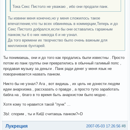
Тока Секс Пистолз не уважаю , ибо они продали панк.
Ты извини меня конечно,но у меня сложилось такое
впечатление,что ты всех обвиняешь в коммерции,Теперь и до
Секс Пистолз добрался,если бы они оставались гаражным
панком,ты б о них никогда б и не узнал.
Да того времени их творчество было очень важным для
миллионов бунтарей.
Ты понимаешь, они и до того как продались были известны . Просто
потом из панк группы они превратились в обычный галимый попс ,
продавая музыку за деньги . Панк ради денег у меня язык не
поворачивается назвать панком.
Никто бы не узнал? Ага , вот видишь , их цель не донести людям
идеи анархизма , рассказать о правде , а просто тупо заработать
бабла на , благо в то время быть анархистом было модно .
Хотя кому то нравится такой "пунк" ...
ЗЫ: спорим , ты и КиШ считаешь панком?=D
Вне форума
Лукреция
2007-05-03 17:26:56
#8