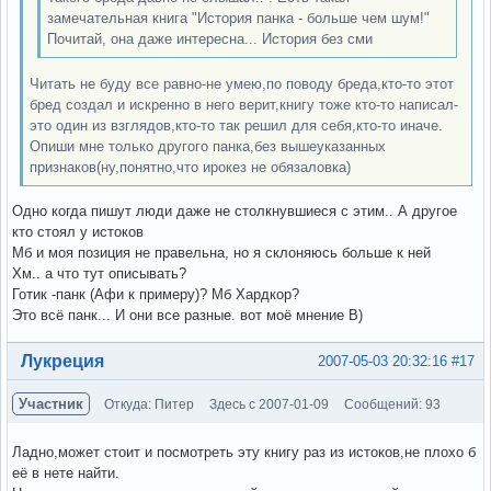
замечательная книга "История панка - больше чем шум!"
Почитай, она даже интересна... История без сми
Читать не буду все равно-не умею,по поводу бреда,кто-то этот
бред создал и искренно в него верит,книгу тоже кто-то написал-
это один из взглядов,кто-то так решил для себя,кто-то иначе.
Опиши мне только другого панка,без вышеуказанных
признаков(ну,понятно,что ирокез не обязаловка)
Одно когда пишут люди даже не столкнувшиеся с этим.. А другое
кто стоял у истоков
Мб и моя позиция не правельна, но я склоняюсь больше к ней
Хм.. а что тут описывать?
Готик -панк (Афи к примеру)? Мб Хардкор?
Это всё панк... И они все разные. вот моё мнение В)
Вне форума
Лукреция
2007-05-03 20:32:16
#17
Участник
Откуда: Питер
Здесь с 2007-01-09
Сообщений: 93
Ладно,может стоит и посмотреть эту книгу раз из истоков,не плохо б
её в нете найти.