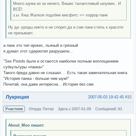
Много шума из за ничего, Вишес талантливый шоумен.. И
ВСЁ!
з.ы. Киш Жалкое подобие мисфитс => хоррор панк
Ну да -уроды,никто и не спорит,да и сам панк-стиль к красоте
не призывает.
а панк это тип ирокес, пьяный и грязный
я думал этот сдериотип разрушили...
"Sex Pistols были и остаются наиболее полным воплощением
субкультуры «панка»"
Такого бреда давно не слышал.. . Есть такая замечательная книга
"История панка - больше чем шум!"
Почитай, она даже интересна... История без сми
Вне форума
Лукреция
2007-05-03 19:42:45
#15
Участник
Откуда: Питер
Здесь с 2007-01-09
Сообщений: 93
About_Moo пишет: