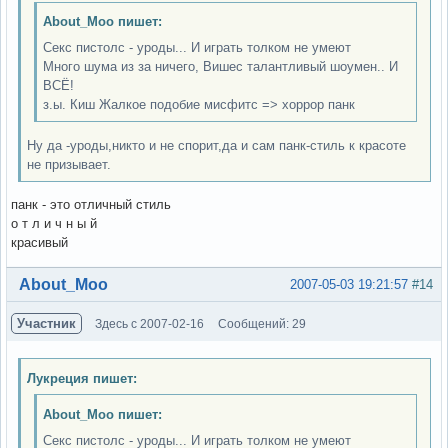
About_Moo пишет:
Секс пистолс - уроды... И играть толком не умеют
Много шума из за ничего, Вишес талантливый шоумен.. И
ВСЁ!
з.ы. Киш Жалкое подобие мисфитс => хоррор панк
Ну да -уроды,никто и не спорит,да и сам панк-стиль к красоте
не призывает.
панк - это отличный стиль
о т л и ч н ы й
красивый
Вне форума
About_Moo
2007-05-03 19:21:57
#14
Участник
Здесь с 2007-02-16
Сообщений: 29
Лукреция пишет:
About_Moo пишет:
Секс пистолс - уроды... И играть толком не умеют