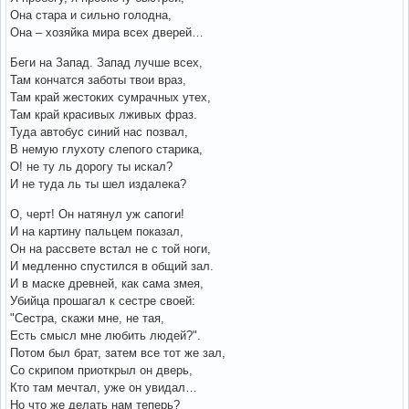
Она стара и сильно голодна,
Она – хозяйка мира всех дверей…
Беги на Запад. Запад лучше всех,
Там кончатся заботы твои враз,
Там край жестоких сумрачных утех,
Там край красивых лживых фраз.
Туда автобус синий нас позвал,
В немую глухоту слепого старика,
О! не ту ль дорогу ты искал?
И не туда ль ты шел издалека?
О, черт! Он натянул уж сапоги!
И на картину пальцем показал,
Он на рассвете встал не с той ноги,
И медленно спустился в общий зал.
И в маске древней, как сама змея,
Убийца прошагал к сестре своей:
"Сестра, скажи мне, не тая,
Есть смысл мне любить людей?".
Потом был брат, затем все тот же зал,
Со скрипом приоткрыл он дверь,
Кто там мечтал, уже он увидал…
Но что же делать нам теперь?