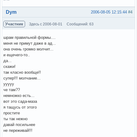
Вне форума
Dym
2006-08-05 12:15:44
#4
Участник
Здесь с 2006-08-01
Сообщений: 63
шрам правильной формы....
меня не примут даже в ад...
она очень громко молчит...
и ещечего-то..
да...
скажи!
так класно вообще!!
супер!!! молчание...
ууууу
че там??
немножко есть...
вот это сада-маза
я тащусь от этого
простите
ты так нежно
давай посильнее
не переживай!!!