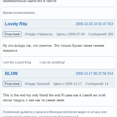
необязательно найти его в тексте
Время колокольчиков....
Вне форума
Lovely Rita
2006-12-16 22:01:47
#13
Участник
Откуда: г.Черкассы
Здесь с 2006-07-04
Сообщений: 350
Ну это всегда так, это понятно. Это только Бунин таким гением
оказался
I am the Lizard King I can do anything!
Вне форума
BLOW
2006-12-17 00:27:56
#14
Участник
Откуда: Грозный
Здесь с 2006-12-17
Сообщений: 14
This is the end my only friend the end.Я сама как в самой же этой
песне тащусь с нее как та самая змея.
Появление дьявола у канала в Венеции,пробегая видел я сатану или