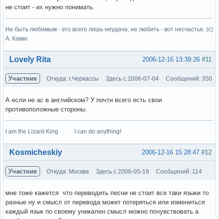
не стоит - их нужно понимать.
Не быть любимым - это всего лишь неудача, не любить - вот несчастье. (с)
А. Камю
Вне форума
Lovely Rita
2006-12-16 13:39:26
#11
Участник
Откуда: г.Черкассы
Здесь с 2006-07-04
Сообщений: 350
А если не ас в английском? У почти всего есть свои
противоположные стороны.
I am the Lizard King I can do anything!
Вне форума
Kosmicheskiy
2006-12-16 15:28:47
#12
Участник
Откуда: Москва
Здесь с 2006-05-18
Сообщений: 114
мне тоже кажется что переводить песни не стоит все таки языки то
разные ну и смысл от перевода может потеряться или измениться
каждый язык по своему уникален смысл можно почувствовать а