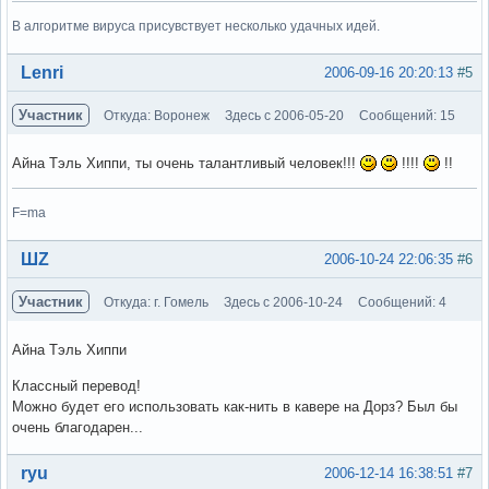
В алгоритме вируса присувствует несколько удачных идей.
Вне форума
Lenri
2006-09-16 20:20:13
#5
Участник
Откуда: Воронеж
Здесь с 2006-05-20
Сообщений: 15
Айна Тэль Хиппи, ты очень талантливый человек!!!
!!!!
!!
F=ma
Вне форума
ШZ
2006-10-24 22:06:35
#6
Участник
Откуда: г. Гомель
Здесь с 2006-10-24
Сообщений: 4
Айна Тэль Хиппи
Классный перевод!
Можно будет его использовать как-нить в кавере на Дорз? Был бы
очень благодарен...
Вне форума
ryu
2006-12-14 16:38:51
#7