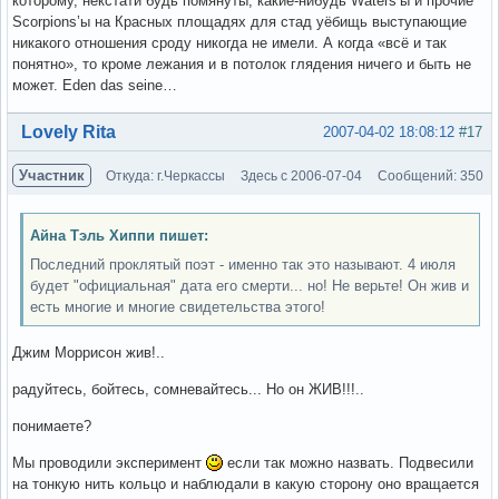
которому, некстати будь помянуты, какие-нибудь Waters’ы и прочие
Scorpions’ы на Красных площадях для стад уёбищь выступающие
никакого отношения сроду никогда не имели. А когда «всё и так
понятно», то кроме лежания и в потолок глядения ничего и быть не
может. Eden das seine…
Вне форума
Lovely Rita
2007-04-02 18:08:12
#17
Участник
Откуда: г.Черкассы
Здесь с 2006-07-04
Сообщений: 350
Айна Тэль Хиппи пишет:
Последний проклятый поэт - именно так это называют. 4 июля
будет "официальная" дата его смерти... но! Не верьте! Он жив и
есть многие и многие свидетельства этого!
Джим Моррисон жив!..
радуйтесь, бойтесь, сомневайтесь... Но он ЖИВ!!!..
понимаете?
Мы проводили эксперимент
если так можно назвать. Подвесили
на тонкую нить кольцо и наблюдали в какую сторону оно вращается