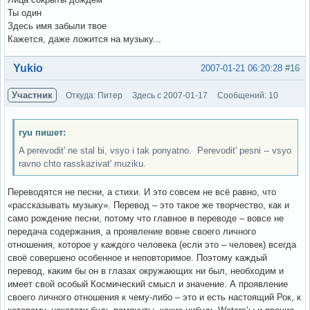
Ты один
Здесь имя забыли твое
Кажется, даже ложится на музыку...
Вне форума
Yukio
2007-01-21 06:20:28
#16
Участник
Откуда: Питер
Здесь с 2007-01-17
Сообщений: 10
ryu пишет:
A perevodit' ne stal bi, vsyo i tak ponyatno. Perevodit' pesni -- vsyo
ravno chto rasskazivat' muziku.
Переводятся не песни, а стихи. И это совсем не всё равно, что
«рассказывать музыку». Перевод – это такое же творчество, как и
само рождение песни, потому что главное в переводе – вовсе не
передача содержания, а проявление вовне своего личного
отношения, которое у каждого человека (если это – человек) всегда
своё совершено особенное и неповторимое. Поэтому каждый
перевод, каким бы он в глазах окружающих ни был, необходим и
имеет свой особый Космический смысл и значение. А проявление
своего личного отношения к чему-либо – это и есть настоящий Рок, к