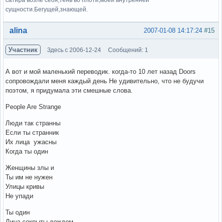
сатира возле себя,тень во плоти,моей внутренней
сущности.Бегущей,знающей.
Вне форума
alina
2007-01-08 14:17:24
#15
Участник
Здесь с 2006-12-24
Сообщений: 1
А вот и мой маленький переводик. когда-то 10 лет назад Doors
сопровождали меня каждый день Не удивительно, что не будучи
поэтом, я придумала эти смешные слова.
People Are Strange
Люди так странны
Если ты странник
Их лица ужасны
Когда ты один
Женщины злы и
Ты им не нужен
Улицы кривы
Не упади
Ты один
Лица сокрыты дождем