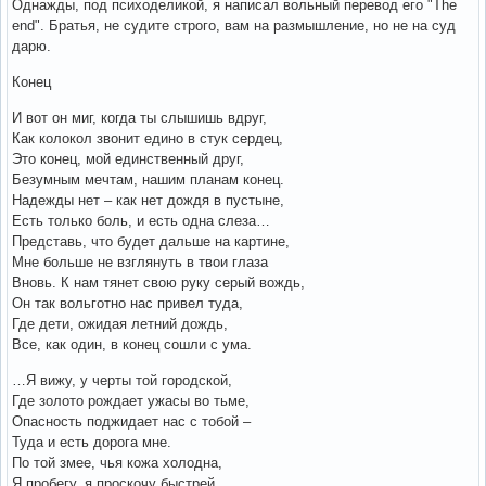
Однажды, под психоделикой, я написал вольный перевод его "The
end". Братья, не судите строго, вам на размышление, но не на суд
дарю.
Конец
И вот он миг, когда ты слышишь вдруг,
Как колокол звонит едино в стук сердец,
Это конец, мой единственный друг,
Безумным мечтам, нашим планам конец.
Надежды нет – как нет дождя в пустыне,
Есть только боль, и есть одна слеза…
Представь, что будет дальше на картине,
Мне больше не взглянуть в твои глаза
Вновь. К нам тянет свою руку серый вождь,
Он так вольготно нас привел туда,
Где дети, ожидая летний дождь,
Все, как один, в конец сошли с ума.
…Я вижу, у черты той городской,
Где золото рождает ужасы во тьме,
Опасность поджидает нас с тобой –
Туда и есть дорога мне.
По той змее, чья кожа холодна,
Я пробегу, я проскочу быстрей,