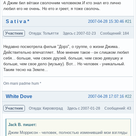
А Джим бил вётаки сволочним человеком.И кто знал его лично
любил его не очень. Но ето и греет, я тоже сволочь.
Вне форума
S a t i v a *
2007-04-28 15:30:46
#21
Участник
Откуда: Тольятти
Здесь с 2007-02-23
Сообщений: 184
Недавно посмотрела фильм "Дорз", о группе, о жизни Джима..
Действительно впечатляет.. Мое мнение такое - он слишком любил
себя... больше, чем своих друзей, больше, чем свою девушку и
больше, чем свое дело (музыку). Вот... Но человек - уникальный.
Таким тесно на Земле...
Om mani padme hum *
Вне форума
White Dove
2007-04-28 17:07:16
#22
Участник
Откуда: Кировоград
Здесь с 2007-01-28
Сообщений: 43
Jack B. пишет:
Джим Моррисон - человек, полностью изменивший мои взгляды