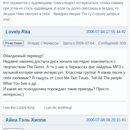
Кто сражается с чудовищами, тому следует остерегаться, чтобы самому
при этом не стать чудовищем. И если ты долго смотришь в бездну, то
бездна тоже смотрит в тебя. Фридрих Ницше "По ту сторону добра и
зла"
Вне форума
Lovely Rita
2006-07-04 17:55:44
#2
Участник
Откуда: г.Черкассы
Здесь с 2006-07-04
Сообщений: 350
Обалденный перевод!!
Недавно наконец достала диск начала наглядно знакомиться с
творчеством The Doors. А то у нас в Черкассах фиг найдёшь МР3 с
музыкой которая меня интересует. Классная группа! А какие песни у
тебя любимые? Я тащусь от Love Me Two Times, Tell All The people
What You See и др.
И какая же психоделика порождает такие преводы? Просто
интересно:)
I am the Lizard King I can do anything!
Вне форума
Айна Тэль Хиппи
2006-07-08 09:20:15
#3