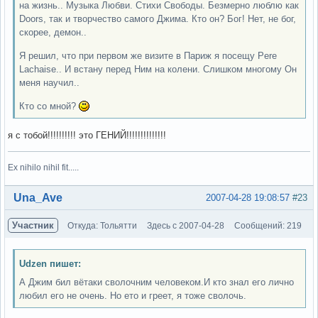
на жизнь.. Музыка Любви. Стихи Свободы. Безмерно люблю как
Doors, так и творчество самого Джима. Кто он? Бог! Нет, не бог,
скорее, демон..
Я решил, что при первом же визите в Париж я посещу Pere
Lachaise.. И встану перед Ним на колени. Слишком многому Он
меня научил..
Кто со мной?
я с тобой!!!!!!!!!! это ГЕНИЙ!!!!!!!!!!!!!!
Ex nihilo nihil fit.....
Вне форума
Una_Ave
2007-04-28 19:08:57
#23
Участник
Откуда: Тольятти
Здесь с 2007-04-28
Сообщений: 219
Udzen пишет:
А Джим бил вётаки сволочним человеком.И кто знал его лично
любил его не очень. Но ето и греет, я тоже сволочь.