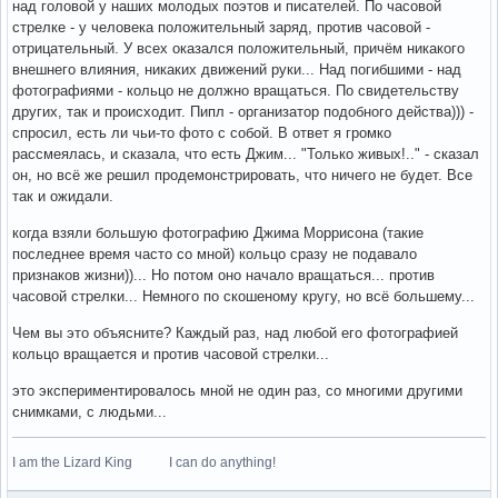
над головой у наших молодых поэтов и писателей. По часовой
стрелке - у человека положительный заряд, против часовой -
отрицательный. У всех оказался положительный, причём никакого
внешнего влияния, никаких движений руки... Над погибшими - над
фотографиями - кольцо не должно вращаться. По свидетельству
других, так и происходит. Пипл - организатор подобного действа))) -
спросил, есть ли чьи-то фото с собой. В ответ я громко
рассмеялась, и сказала, что есть Джим... "Только живых!.." - сказал
он, но всё же решил продемонстрировать, что ничего не будет. Все
так и ожидали.
когда взяли большую фотографию Джима Моррисона (такие
последнее время часто со мной) кольцо сразу не подавало
признаков жизни))... Но потом оно начало вращаться... против
часовой стрелки... Немного по скошеному кругу, но всё большему...
Чем вы это объясните? Каждый раз, над любой его фотографией
кольцо вращается и против часовой стрелки...
это экспериментировалось мной не один раз, со многими другими
снимками, с людьми...
I am the Lizard King I can do anything!