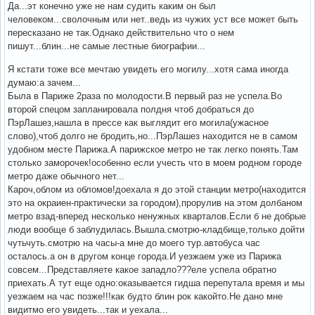
Да...эт конечно уже не нам судить каким он был
человеком...сволочным или нет..ведь из чужих уст все может быть
пересказано не так.Однако действительно что о нем
пишут...блин...не самые лестные биографии...
Я кстати тоже все мечтаю увидеть его могилу...хотя сама иногда
думаю:а зачем...
Была в Париже 2раза по молодости.В первый раз не успела.Во
второй спецом запланировала полдня чтоб добраться до
ПэрЛашез,нашла в прессе как выглядит его могила(ужасное
слово),чтоб долго не бродить,но...ПэрЛашез находится не в самом
удобном месте Парижа.А парижское метро не так легко понять.Там
столько заморочек!особенно если учесть что в моем родном городе
метро даже обычного нет...
Кароч,облом из обломов!доехала я до этой станции метро(находится
это на окраиен-практически за городом),прорулив на этом долбаном
метро взад-вперед несколько ненужных кварталов.Если б не добрые
люди вообще б заблудилась.Вышла.смотрю-кладбище,только дойти
чутьчуть.смотрю на часы-а мне до моего тур.автобуса час
осталось.а он в другом конце города.И уезжаем уже из Парижа
совсем...Представляете какое западло???еле успела обратно
приехать.А тут еще одно:оказывается гидша перепутала время и мы
уезжаем на час позже!!!как будто блин рок какойто.Не дано мне
видитмо его увидеть...так и уехала...