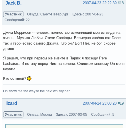
Вне форума
Jack B.
2007-04-23 22:22:39
#18
Участник
Откуда: Санкт-Петербург
Здесь с 2007-04-23
Сообщений: 22
Джим Моррисон - человек, полностью изменивший мои взгляды на
жизнь.. Музыка Любви. Стихи Свободы. Безмерно люблю как Doors,
так и творчество самого Джима. Кто он? Бог! Нет, не бог, скорее,
демон..
Я решил, что при первом же визите в Париж я посещу Pere
Lachaise.. И встану перед Ним на колени. Слишком многому Он меня
научил..
Кто со мной?
Oh show me the way to the next whisky bar..
Вне форума
lizard
2007-04-24 23:00:28
#19
Участник
Откуда: Москва
Здесь с 2007-03-05
Сообщений: 5