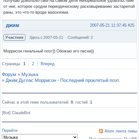
получаю довольно-таки на самом деле ненормальное удовольствие
от нее, которое сродни периодическому расковыриванию застарелой
раны, это что-то вроде мазохизма.
Вне форума
джим
2007-05-21 11:37:45
#25
Участник
Здесь с 2007-05-21
Сообщений: 3
Моррисон генальный поэт)) Обожаю его песни))
Вне форума
Страницы
1
2
Вперед
Форум
»
Музыка
»
Джим Дуглас Моррисон - Последний проклятый поэт.
Сейчас в этой теме пользователей:
0
, гостей:
1
[Bot] ClaudeBot
Перейти
Atom лента темы