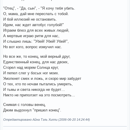
"Отец", - "Да, сын", - "Я хочу тебя убить.
О, мама, дай мне переспать с тобой.
И бой иллюзий не остановить.
Идем, нас ждет автобус голубой!"
Играем блюз для всех живых людей,
А мертвые играю ритм для нас,
И слышно лишь: "Убей! Убей! Убей!",
Но вот кого, вопрос измучил нас.
Но все же, то конец, мой верный друг,
Единственный конец, для нас двоих,
Сгорел над морем Солнца круг,
И пепел слег у босых ног моих.
Умолкнет смех и ложь, и скоро мир забудет
О тех, кто по ночам пытались умереть,
И тьмы и света никогда не будет…
Никто не приползет на это посмотреть…
Снимая с головы венец,
Джим выдохнул "пришел конец".
Отредактировано Айна Тэль Хиппи (2006-06-20 14:24:44)