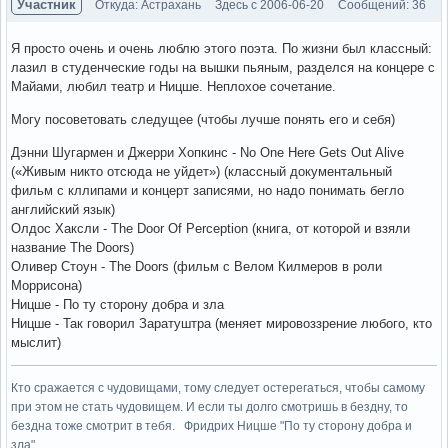
Участник
Откуда: Астрахань
Здесь с 2006-06-20
Сообщений: 36
Я просто очень и очень люблю этого поэта. По жизни был классный:
лазил в студенческие годы на вышки пьяным, разделся на концере с
Майами, любил театр и Ницше. Неплохое сочетание.
Могу посоветовать следущее (чтобы лучше понять его и себя)
Дэнни Шугармен и Джерри Хопкинс - No One Here Gets Out Alive
(«Живым никто отсюда не уйдет») (классный документальный
фильм с кллипами и концерт записями, но надо понимать бегло
английский язык)
Олдос Хаксли - The Door Of Perception (книга, от которой и взяли
название The Doors)
Оливер Стоун - The Doors (фильм с Велом Килмеров в роли
Моррисона)
Ницше - По ту сторону добра и зла
Ницше - Так говорил Заратуштра (меняет мировоззрение любого, кто
мыслит)
Кто сражается с чудовищами, тому следует остерегаться, чтобы самому
при этом не стать чудовищем. И если ты долго смотришь в бездну, то
бездна тоже смотрит в тебя. Фридрих Ницше "По ту сторону добра и
зла"