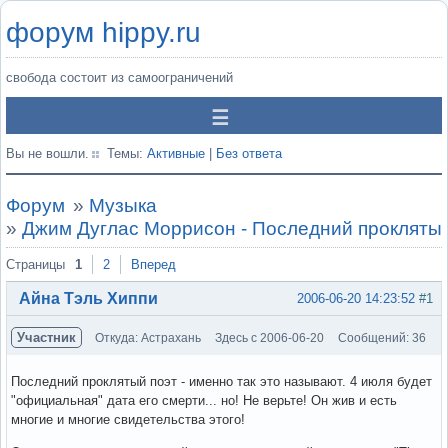
форум hippy.ru
свобода состоит из самоограничений
Вы не вошли.
Темы:
Активные
|
Без ответа
Форум
»
Музыка
»
Джим Дуглас Моррисон - Последний проклятый
Страницы
1
2
Вперед
Айна Тэль Хиппи
2006-06-20 14:23:52
#1
Участник
Откуда: Астрахань
Здесь с 2006-06-20
Сообщений: 36
Последний проклятый поэт - именно так это называют. 4 июля будет
"официальная" дата его смерти... но! Не верьте! Он жив и есть
многие и многие свидетельства этого!