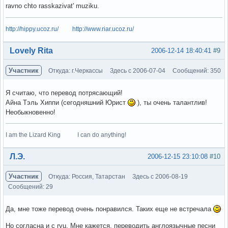
ravno chto rasskazivat' muziku.
http://hippy.ucoz.ru/
http://www.riar.ucoz.ru/
Вне форума
Lovely Rita
2006-12-14 18:40:41
#9
Участник
Откуда: г.Черкассы
Здесь с 2006-07-04
Сообщений: 350
Я считаю, что перевод потрясающий!
Айна Тэль Хиппи (сегодняшний Юрист
), ты очень талантлив!
Необыкновенно!
I am the Lizard King I can do anything!
Вне форума
Л.Э.
2006-12-15 23:10:08
#10
Участник
Откуда: Россия, Татарстан
Здесь с 2006-08-19
Сообщений: 29
Да, мне тоже перевод очень понравился. Таких еще не встречала
Но согласна и с ryu. Мне кажется, переводить англоязычные песни