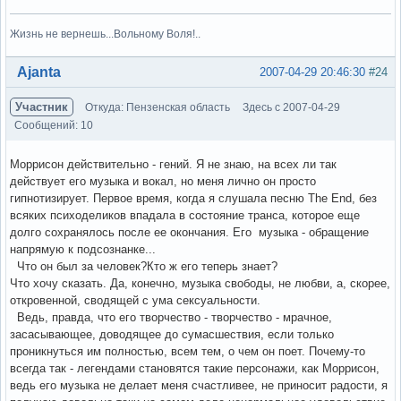
Жизнь не вернешь...Вольному Воля!..
Вне форума
Ajanta
2007-04-29 20:46:30
#24
Участник
Откуда: Пензенская область
Здесь с 2007-04-29
Сообщений: 10
Моррисон действительно - гений. Я не знаю, на всех ли так
действует его музыка и вокал, но меня лично он просто
гипнотизирует. Первое время, когда я слушала песню The End, без
всяких психоделиков впадала в состояние транса, которое еще
долго сохранялось после ее окончания. Его музыка - обращение
напрямую к подсознанке...
Что он был за человек?Кто ж его теперь знает?
Что хочу сказать. Да, конечно, музыка свободы, не любви, а, скорее,
откровенной, сводящей с ума сексуальности.
Ведь, правда, что его творчество - творчество - мрачное,
засасывающее, доводящее до сумасшествия, если только
проникнуться им полностью, всем тем, о чем он поет. Почему-то
всегда так - легендами становятся такие персонажи, как Моррисон,
ведь его музыка не делает меня счастливее, не приносит радости, я