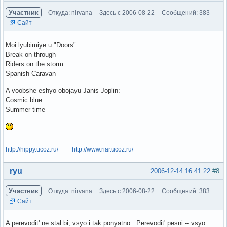
Участник
Откуда: nirvana
Здесь с 2006-08-22
Сообщений: 383
Сайт
Moi lyubimiye u "Doors":
Break on through
Riders on the storm
Spanish Caravan
A voobshe eshyo obojayu Janis Joplin:
Cosmic blue
Summer time
http://hippy.ucoz.ru/
http://www.riar.ucoz.ru/
Вне форума
ryu
2006-12-14 16:41:22
#8
Участник
Откуда: nirvana
Здесь с 2006-08-22
Сообщений: 383
Сайт
A perevodit' ne stal bi, vsyo i tak ponyatno. Perevodit' pesni -- vsyo