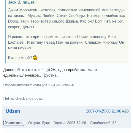
Jack B. пишет:
Джим Моррисон - человек, полностью изменивший мои взгляды
на жизнь.. Музыка Любви. Стихи Свободы. Безмерно люблю как
Doors, так и творчество самого Джима. Кто он? Бог! Нет, не бог,
скорее, демон..
Я решил, что при первом же визите в Париж я посещу Pere
Lachaise.. И встану перед Ним на колени. Слишком многому Он
меня научил..
Кто со мной?
Давно об это мечтаю!...))) Эх, одна проблема- мало
единомышленников.. Грустна..
Отредактировано lizard (2007-04-24 23:04:04)
I let my check slide down..
Вне форума
Udzen
2007-04-25 00:21:46
#20
Участник
Откуда: Луцк
Здесь с 2006-12-26
Сообщений: 32