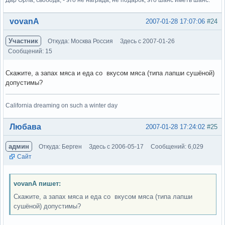
Дар Орла, свобода, - это не награда, не подарок, это шанс иметь шанс.
Вне форума
vovanA
2007-01-28 17:07:06
#24
Участник
Откуда: Москва Россия
Здесь с 2007-01-26
Сообщений: 15
Скажите, а запах мяса и еда со вкусом мяса (типа лапши сушёной)
допустимы?
California dreaming on such a winter day
Вне форума
Любава
2007-01-28 17:24:02
#25
админ
Откуда: Берген
Здесь с 2006-05-17
Сообщений: 6,029
Сайт
vovanA пишет:
Скажите, а запах мяса и еда со вкусом мяса (типа лапши
сушёной) допустимы?