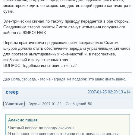
может происходить со скоростью, достигающей одного сантиметра в
сутки.
Электрический сигнал по такому проводу передается в обе стороны.
Следующим этапом работы Смита станут испытания полученного
кабеля на ЖИВОТНЫХ.
Первым практическим предназначением создаваемых Смитом
шнуров должно стать обеспечение передачи управляющих сигналов
для протезов ампутированных конечностей и, в перспективе,
изображений с искусственных глаз.
ВОПРОС:Подобные испытания этичны?
Дар Орла, свобода, - это не награда, не подарок, это шанс иметь шанс.
Вне форума
creep
2007-01-25 02:20:13
#14
Участник
Здесь с 2007-01-22
Сообщений: 50
Алексис пишет:
Частный вопрос по поводу аксиомы...
Я не спорю: все современные хиппи вегетарианцы и веганы!