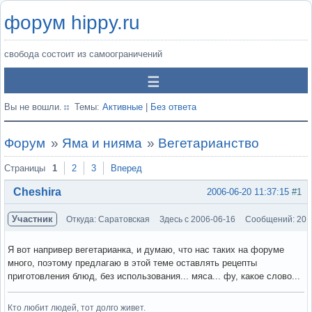
форум hippy.ru
свобода состоит из самоограничений
Вы не вошли.
Темы:
Активные
|
Без ответа
Форум
»
Яма и нияма
»
Вегетарианство
Страницы
1
2
3
Вперед
Cheshira
2006-06-20 11:37:15
#1
Участник
Откуда: Саратовская
Здесь с 2006-06-16
Сообщений: 20
Я вот напривер вегетарианка, и думаю, что нас таких на форуме
много, поэтому предлагаю в этой теме оставлять рецепты
приготовления блюд, без использования... мяса... фу, какое слово...
Кто любит людей, тот долго живет.