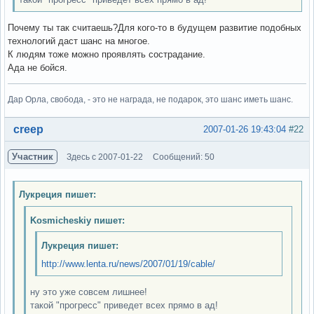
Почему ты так считаешь?Для кого-то в будущем развитие подобных
технологий даст шанс на многое.
К людям тоже можно проявлять сострадание.
Ада не бойся.
Дар Орла, свобода, - это не награда, не подарок, это шанс иметь шанс.
Вне форума
creep
2007-01-26 19:43:04
#22
Участник
Здесь с 2007-01-22
Сообщений: 50
Лукреция пишет:
Kosmicheskiy пишет:
Лукреция пишет:
http://www.lenta.ru/news/2007/01/19/cable/
ну это уже совсем лишнее!
такой "прогресс" приведет всех прямо в ад!