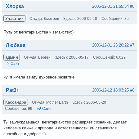
Вне форума
Хлорка
2006-12-01 21:55:34
#6
Участник
Откуда: Дмитров
Здесь с 2006-09-18
Сообщений: 85
Путь от вегетарианства к веганству:)
Вне форума
Любава
2006-12-01 23:20:22
#7
админ
Откуда: Берген
Здесь с 2006-05-17
Сообщений: 6,029
Сайт
ну, я имела ввиду духовное развитие
Вне форума
Pat3r
2006-12-12 18:03:25
#8
Кассандра
Откуда: Mother Earth
Здесь с 2006-05-20
Сообщений: 99
Сайт
Ты заблуждаешься, вегетарианство расширяет сознание, делает
человека ближе к природе и естественности, он становится
спокойнее и добрее :-)