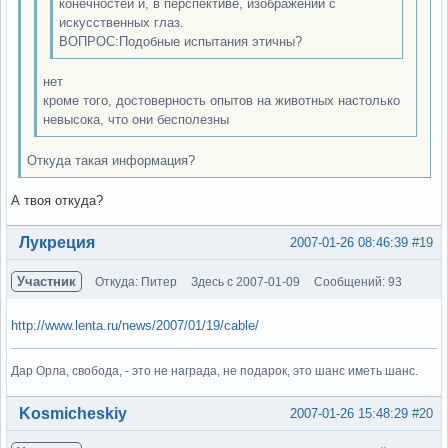
конечностей и, в перспективе, изображений с
искусственных глаз.
ВОПРОС:Подобные испытания этичны?
нет
кроме того, достоверность опытов на животных настолько
невысока, что они бесполезны
Откуда такая информация?
А твоя откуда?
Вне форума
Лукреция
2007-01-26 08:46:39
#19
Участник
Откуда: Питер
Здесь с 2007-01-09
Сообщений: 93
http://www.lenta.ru/news/2007/01/19/cable/
Дар Орла, свобода, - это не награда, не подарок, это шанс иметь шанс.
Вне форума
Kosmicheskiy
2007-01-26 15:48:29
#20