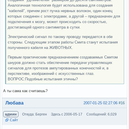
Аналогичная технология будет использована для создания
"кабелей", причем рост пучка нервных волокон, один конец
которых соединен с электродами, а другой – предназначен для
подключения к мозгу, может происходить со скоростью,
достигающей одного сантиметра в сутки.
Электрический сигнал по такому проводу передается в обе
стороны. Следующим этапом работы Смита станут испытания
полученного кабеля на ЖИВОТНЫХ.
Первым практическим предназначением создаваемых Смитом
шнуров должно стать обеспечение передачи управляющих
сигналов для протезов ампутированных конечностей и, в
перспективе, изображений с искусственных глаз.
ВОПРОС:Подобные испытания этичны?
А ты сама как считаешь?
Вне форума
Любава
2007-01-25 02:27:06
#16
админ
Откуда: Берген
Здесь с 2006-05-17
Сообщений: 6,029
Сайт