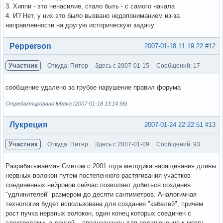
3. Хиппи - это ненасилие, стало быть - с самого начала
4. И? Нет, у них это было вызвано недопониманием из-за
направленности на другую историческую задачу
Вне форума
Pepperson
2007-01-18 11:19:22
#12
Участник
Откуда: Питер
Здесь с 2007-01-15
Сообщений: 17
сообщение удалено за грубое нарушение правил форума
Отредактировано lubava (2007-01-18 13:14:56)
Вне форума
Лукреция
2007-01-24 22:22:51
#13
Участник
Откуда: Питер
Здесь с 2007-01-09
Сообщений: 93
Разрабатываемая Смитом с 2001 года методика наращивания длины
нервных волокон путем постепенного растягивания участков
соединенных нейронов сейчас позволяет добиться создания
"удлинителей" размером до десяти сантиметров. Аналогичная
технология будет использована для создания "кабелей", причем
рост пучка нервных волокон, один конец которых соединен с
электродами, а другой – предназначен для подключения к мозгу,