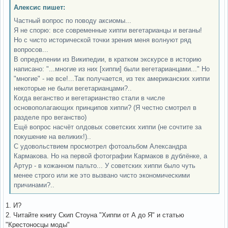
Алексис пишет:
Частный вопрос по поводу аксиомы...
Я не спорю: все современные хиппи вегетарианцы и веганы!
Но с чисто исторической точки зрения меня волнуют ряд
вопросов...
В определении из Википедии, в кратком экскурсе в историю
написано: "...многие из них [хиппи] были вегетарианцами..." Но
"многие" - не все!...Так получается, из тех американских хиппи
некоторые не были вегетарианцами?..
Когда веганство и вегетарианство стали в числе
основополагающих принципов хиппи? (Я честно смотрел в
разделе про веганство)
Ещё вопрос насчёт олдовых советских хиппи (не сочтите за
покушение на великих!)..
С удовольствием просмотрел фотоальбом Александра
Кармакова. Но на первой фотографии Кармаков в дублёнке, а
Артур - в кожанном пальто... У советских хиппи было чуть
менее строго или же это вызвано чисто экономическими
причинами?..
1. И?
2. Читайте книгу Скип Стоуна "Хиппи от А до Я" и статью
"Крестоносцы моды"