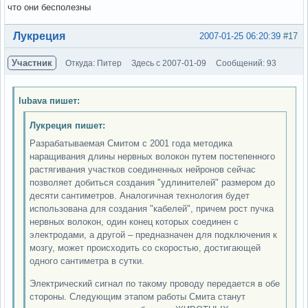
что они бесполезны
Вне форума
Лукреция
2007-01-25 06:20:39
#17
Участник
Откуда: Питер
Здесь с 2007-01-09
Сообщений: 93
lubava пишет:
Лукреция пишет:
Разрабатываемая Смитом с 2001 года методика
наращивания длины нервных волокон путем постепенного
растягивания участков соединенных нейронов сейчас
позволяет добиться создания "удлинителей" размером до
десяти сантиметров. Аналогичная технология будет
использована для создания "кабелей", причем рост пучка
нервных волокон, один конец которых соединен с
электродами, а другой – предназначен для подключения к
мозгу, может происходить со скоростью, достигающей
одного сантиметра в сутки.
Электрический сигнал по такому проводу передается в обе
стороны. Следующим этапом работы Смита станут