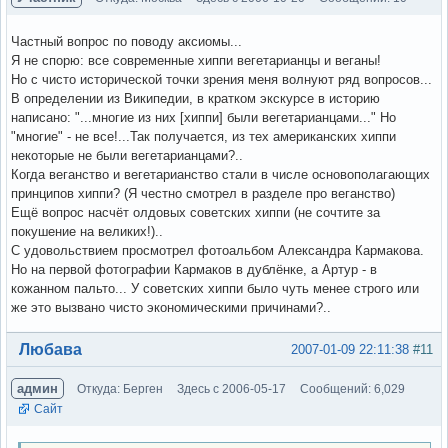
Частный вопрос по поводу аксиомы...
Я не спорю: все современные хиппи вегетарианцы и веганы!
Но с чисто исторической точки зрения меня волнуют ряд вопросов...
В определении из Википедии, в кратком экскурсе в историю
написано: "...многие из них [хиппи] были вегетарианцами..." Но
"многие" - не все!...Так получается, из тех американских хиппи
некоторые не были вегетарианцами?..
Когда веганство и вегетарианство стали в числе основополагающих
принципов хиппи? (Я честно смотрел в разделе про веганство)
Ещё вопрос насчёт олдовых советских хиппи (не сочтите за
покушение на великих!)..
С удовольствием просмотрел фотоальбом Александра Кармакова.
Но на первой фотографии Кармаков в дублёнке, а Артур - в
кожанном пальто... У советских хиппи было чуть менее строго или
же это вызвано чисто экономическими причинами?..
Вне форума
Любава
2007-01-09 22:11:38
#11
админ
Откуда: Берген
Здесь с 2006-05-17
Сообщений: 6,029
Сайт