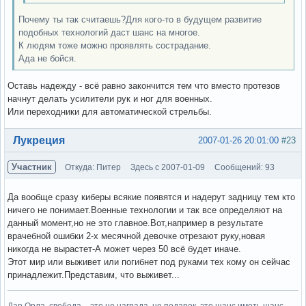
Почему ты так считаешь?Для кого-то в будущем развитие
подобных технологий даст шанс на многое.
К людям тоже можно проявлять сострадание.
Ада не бойся.
Оставь надежду - всё равно закончится тем что вместо протезов
начнут делать усилители рук и ног для военных.
Или переходники для автоматической стрельбы.
Вне форума
Лукреция
2007-01-26 20:01:00
#23
Участник
Откуда: Питер
Здесь с 2007-01-09
Сообщений: 93
Да вообще сразу киберы всякие появятся и надерут задницу тем кто
ничего не понимает.Военные технологии и так все определяют на
данный момент,но не это главное.Вот,например в результате
врачебной ошибки 2-х месячной девочке отрезают руку,новая
никогда не вырастет-А может через 50 всё будет иначе.
Этот мир или выживет или погибнет под руками тех кому он сейчас
принадлежит.Представим, что выживет...