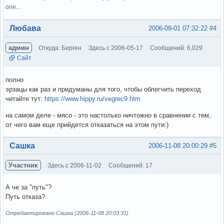
one...
Вне форума
Любава
2006-09-01 07:32:22
#4
админ
Откуда: Берген
Здесь с 2006-05-17
Сообщений: 6,029
Сайт
полно
эрзацы как раз и придуманы для того, чтобы облегчить переход
читайте тут:
https://www.hippy.ru/vegrec9.htm
на самом деле - мясо - это настолько ничтожно в сравнении с тем,
от чего вам еще прийдется отказаться на этом пути:)
Вне форума
Сашка
2006-11-08 20:00:29
#5
Участник
Здесь с 2006-11-02
Сообщений: 17
А че за "путь"?
Путь отказа?
Отредактировано Сашка (2006-11-08 20:03:31)