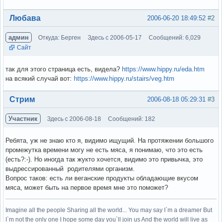
Вне форума
Любава
2006-06-20 18:49:52
#2
админ
Откуда: Берген
Здесь с 2006-05-17
Сообщений: 6,029
Сайт
так для этого страница есть, видела?
https://www.hippy.ru/eda.htm
на всякий случай вот:
https://www.hippy.ru/stairs/veg.htm
Вне форума
Стрим
2006-08-18 05:29:31
#3
Участник
Здесь с 2006-08-18
Сообщений: 182
Ребята, уж не знаю кто я, видимо ищущий. На протяжении большого
промежутка времени могу не есть мяса, я понимаю, что это есть
(есть?:-). Но иногда так жукто хочется, видимо это привычка, это
выдрессированный родителями организм.
Вопрос таков: есть ли веганские продукты обладающие вкусом
мяса, может быть на первое время мне это поможет?
Imagine all the people Sharing all the world... You may say I`m a dreamer But
I`m not the only one I hope some day you`ll join us And the world will live as