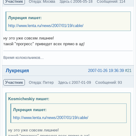
Участник
Откуда: Москва
Здесь с 2006-05-18
Сообщений: 114
Лукреция пишет:
http://www.lenta.ru/news/2007/01/19/cable/
ну это уже совсем лишнее!
такой "прогресс" приведет всех прямо в ад!
Время колокольчиков....
Вне форума
Лукреция
2007-01-26 19:36:39
#21
Участник
Откуда: Питер
Здесь с 2007-01-09
Сообщений: 93
Kosmicheskiy пишет:
Лукреция пишет:
http://www.lenta.ru/news/2007/01/19/cable/
ну это уже совсем лишнее!
такой "прогресс" приведет всех прямо в ад!