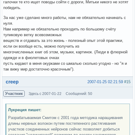
галочки те кто ищет поводы сойти с дороги, Митьки никого не хотят
победить.
За нас уже сделано много работы, нам не обязательно начинать с
нуля.
Нам например не обязательно проходить по большому счёту
тупиковую ветку всевозможных
веществ и отдавать за это жизнь - полезный опыт этой практики,
если он вообще есть, можно получить из
многочисленных книг об этом, музыки, картинок. (Люди в флюрной
одежде и в фиолетовых очках
пусть кидают в меня окурками со шмалью сколько угодно - но "я и
так вижу мир достаточно красочным").
Вне форума
creep
2007-01-25 02:21:59
#15
Участник
Здесь с 2007-01-22
Сообщений: 50
Лукреция пишет:
Разрабатываемая Смитом с 2001 года методика наращивания
длины нервных волокон путем постепенного растягивания
участков соединенных нейронов сейчас позволяет добиться
создания "удлинителей" размером до десяти сантиметров.