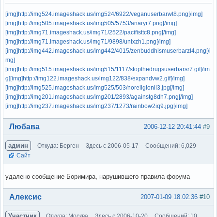
[img]http://img524.imageshack.us/img524/6922/veganuserbarwt8.png[/img]
[img]http://img505.imageshack.us/img505/5753/anaryr7.png[/img]
[img]http://img71.imageshack.us/img71/2522/pacifisttc8.png[/img]
[img]http://img71.imageshack.us/img71/9898/unixzh1.png[/img]
[img]http://img442.imageshack.us/img442/4015/zenbuddhismuserbarzl4.png[/i
mg]
[img]http://img515.imageshack.us/img515/1117/stopthedrugsuserbarsr7.gif[/im
g]
[img]http://img122.imageshack.us/img122/838/expandvw2.gif[/img]
[img]http://img525.imageshack.us/img525/503/noreligionii3.jpg[/img]
[img]http://img201.imageshack.us/img201/2893/againstg8dh7.png[/img]
[img]http://img237.imageshack.us/img237/1273/rainbow2iq9.jpg[/img]
Вне форума
Любава
2006-12-12 20:41:44
#9
админ
Откуда: Берген
Здесь с 2006-05-17
Сообщений: 6,029
Сайт
удалено сообщение Боримира, нарушившего правила форума
Вне форума
Алексис
2007-01-09 18:02:36
#10
Участник
Откуда: Москва
Здесь с 2006-10-20
Сообщений: 10