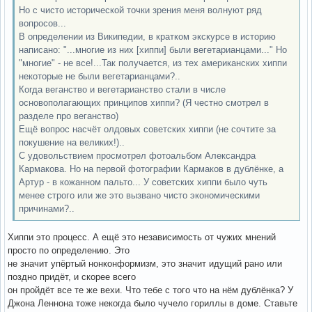
Но с чисто исторической точки зрения меня волнуют ряд
вопросов...
В определении из Википедии, в кратком экскурсе в историю
написано: "...многие из них [хиппи] были вегетарианцами..." Но
"многие" - не все!...Так получается, из тех американских хиппи
некоторые не были вегетарианцами?..
Когда веганство и вегетарианство стали в числе
основополагающих принципов хиппи? (Я честно смотрел в
разделе про веганство)
Ещё вопрос насчёт олдовых советских хиппи (не сочтите за
покушение на великих!)..
С удовольствием просмотрел фотоальбом Александра
Кармакова. Но на первой фотографии Кармаков в дублёнке, а
Артур - в кожанном пальто... У советских хиппи было чуть
менее строго или же это вызвано чисто экономическими
причинами?..
Хиппи это процесс. А ещё это независимость от чужих мнений
просто по определению. Это
не значит упёртый нонконформизм, это значит идущий рано или
поздно придёт, и скорее всего
он пройдёт все те же вехи. Что тебе с того что на нём дублёнка? У
Джона Леннона тоже некогда было чучело гориллы в доме. Ставьте