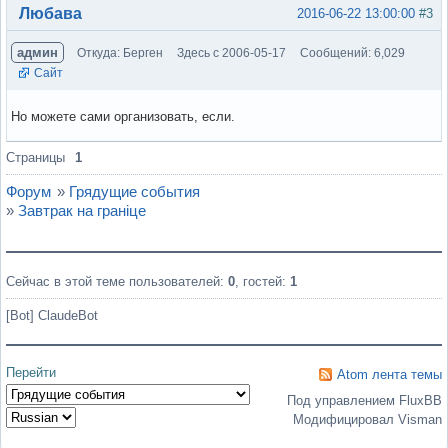
Вне форума
Любава
2016-06-22 13:00:00
#3
админ
Откуда: Берген
Здесь с 2006-05-17
Сообщений: 6,029
Сайт
Но можете сами организовать, если.
Вне форума
Страницы
1
Форум
»
Грядущие события
»
Завтрак на гранiце
Сейчас в этой теме пользователей:
0
, гостей:
1
[Bot] ClaudeBot
Перейти
Atom лента темы
Под управлением FluxBB
Модифицировал Visman