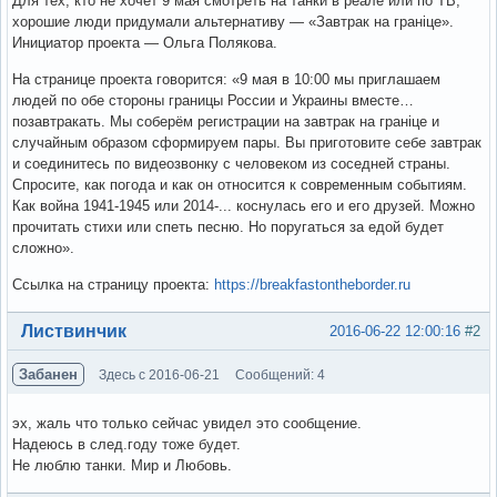
Для тех, кто не хочет 9 мая смотреть на танки в реале или по ТВ,
хорошие люди придумали альтернативу — «Завтрак на гранiце».
Инициатор проекта — Ольга Полякова.
На странице проекта говорится: «9 мая в 10:00 мы приглашаем
людей по обе стороны границы России и Украины вместе…
позавтракать. Мы соберём регистрации на завтрак на гранiце и
случайным образом сформируем пары. Вы приготовите себе завтрак
и соединитесь по видеозвонку с человеком из соседней страны.
Спросите, как погода и как он относится к современным событиям.
Как война 1941-1945 или 2014-... коснулась его и его друзей. Можно
прочитать стихи или спеть песню. Но поругаться за едой будет
сложно».
Ссылка на страницу проекта:
https://breakfastontheborder.ru
Вне форума
Листвинчик
2016-06-22 12:00:16
#2
Забанен
Здесь с 2016-06-21
Сообщений: 4
эх, жаль что только сейчас увидел это сообщение.
Надеюсь в след.году тоже будет.
Не люблю танки. Мир и Любовь.