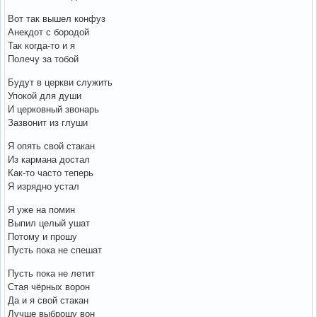
Вот так вышел конфуз
Анекдот с бородой
Так когда-то и я
Полечу за тобой
Будут в церкви служить
Упокой для души
И церковный звонарь
Зазвонит из глуши
Я опять свой стакан
Из кармана достал
Как-то часто теперь
Я изрядно устал
Я уже на помин
Выпил целый ушат
Потому и прошу
Пусть пока не спешат
Пусть пока не летит
Стая чёрных ворон
Да и я свой стакан
Лучше выброшу вон