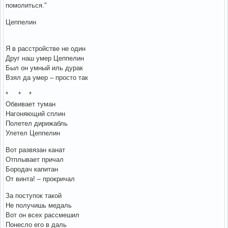
помолиться."
Цеппелин
Я в расстройстве не один
Друг наш умер Цеппелин
Был он умный иль дурак
Взял да умер – просто так
* * *
Обвивает туман
Нагоняющий сплин
Полетел дирижабль
Улетел Цеппелин
Вот развязан канат
Отплывает причал
Бородач капитан
От винта! – прокричал
За поступок такой
Не получишь медаль
Вот он всех рассмешил
Понесло его в даль