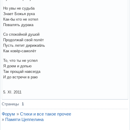
Но увы не судьба
Знает Божья рука
Как-бы кто не хотел
Повалять дурака
Со спокойной душой
Продолжай свой полёт
Пусть летит дирижабль
Как ковёр-самолёт
То, что ты не успел
Я доем и допью
Так прощай навсегда
И до встречи в раю
5. ХІ. 2011
Вне форума
Страницы
1
Форум
»
Стихи и все такое прочее
»
Памяти Цеппелина