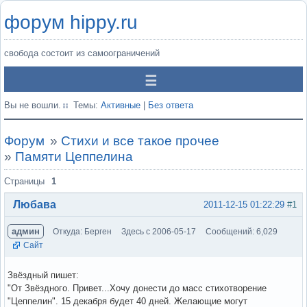
форум hippy.ru
свобода состоит из самоограничений
Вы не вошли.
Темы:
Активные
|
Без ответа
Форум
»
Стихи и все такое прочее
»
Памяти Цеппелина
Страницы
1
Любава
2011-12-15 01:22:29
#1
админ
Откуда: Берген
Здесь с 2006-05-17
Сообщений: 6,029
Сайт
Звёздный пишет:
"От Звёздного. Привет...Хочу донести до масс стихотворение
"Цеппелин". 15 декабря будет 40 дней. Желающие могут