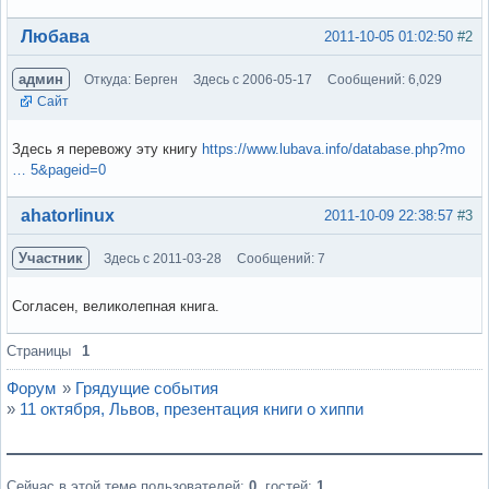
Вне форума
Любава
2011-10-05 01:02:50
#2
админ
Откуда: Берген
Здесь с 2006-05-17
Сообщений: 6,029
Сайт
Здесь я перевожу эту книгу
https://www.lubava.info/database.php?mo
… 5&pageid=0
Вне форума
ahatorlinux
2011-10-09 22:38:57
#3
Участник
Здесь с 2011-03-28
Сообщений: 7
Согласен, великолепная книга.
Вне форума
Страницы
1
Форум
»
Грядущие события
»
11 октября, Львов, презентация книги о хиппи
Сейчас в этой теме пользователей:
0
, гостей:
1