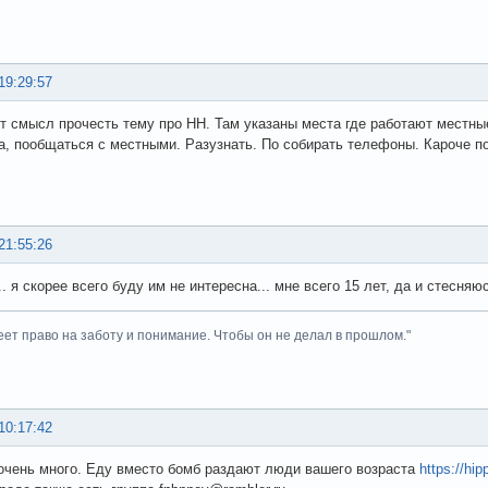
19:29:57
т смысл прочесть тему про НН. Там указаны места где работают местные
а, пообщаться с местными. Разузнать. По собирать телефоны. Кароче п
21:55:26
. я скорее всего буду им не интересна... мне всего 15 лет, да и стесня
ет право на заботу и понимание. Чтобы он не делал в прошлом."
10:17:42
 очень много. Еду вместо бомб раздают люди вашего возраста
https://hip