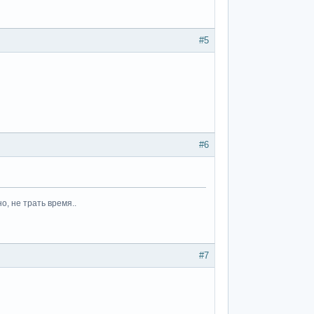
#5
#6
, не трать время..
#7