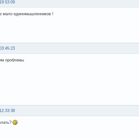
19:53:09
е мало единомышленников !
03:45:23
тим проблемы
12:33:38
елать?