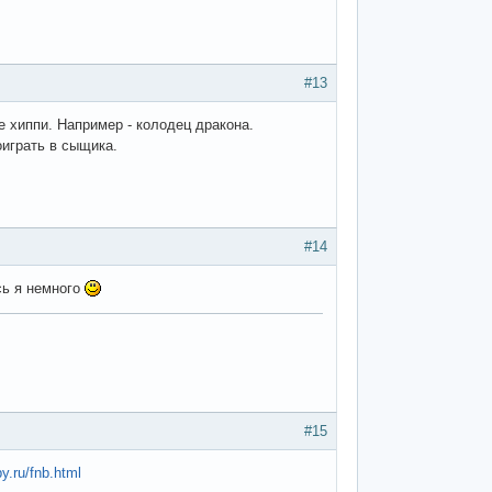
#13
 хиппи. Например - колодец дракона.
оиграть в сыщика.
#14
юсь я немного
#15
py.ru/fnb.html