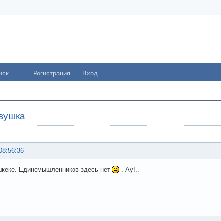
иск
Регистрация
Вход
вушка
08:56:36
шкеке. Единомышленников здесь нет
. Ау!..