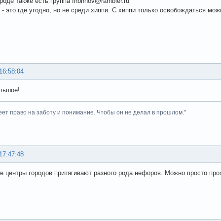
роде также есть группа fnbnnov@rambler.ru
 - это где угодно, но не среди хиппи. С хиппи только освобождаться мож
16:58:04
льшое!
ет право на заботу и понимание. Чтобы он не делал в прошлом."
17:47:48
е центры городов притягивают разного рода нефоров. Можно просто прох