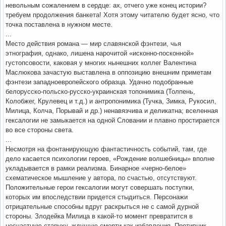
невольным сожалением в сердце: ах, отчего уже конец истории?
требуем продолжения банкета! Хотя этому читателю будет ясно, что
точка поставлена в нужном месте.
...
Место действия романа — мир славянской фэнтези, чья
этнография, однако, лишена нарочитой «исконно-посконной»
густопсовости, каковая у многих нынешних коллег Валентина
Маслюкова зачастую выставлена в оппозицию внешним приметам
фэнтези западноевропейского образца. Удачно подобранные
белорусско-польско-русско-украинская топонимика (Толпень,
Колобжег, Крулевец и т.д.) и антропонимика (Тучка, Зимка, Рукосил,
Милица, Колча, Порывай и др.) ненавязчива и деликатна; вселенная
гексалогии не замыкается на одной Словании и плавно простирается
во все стороны света.
...
Несмотря на фонтанирующую фантастичность событий, там, где
дело касается психологии героев, «Рождение волшебницы» вполне
укладывается в рамки реализма. Бинарное «черно-белое»
схематическое мышление у автора, по счастью, отсутствуют.
Положительные герои гексалогии могут совершать поступки,
которых им впоследствии придется стыдиться. Персонажи
отрицательные способны вдруг раскрыться не с самой дурной
стороны. Злодейка Милица в какой-то момент превратится в
несчастную старуху, ждущую смерти как избавления. Противник