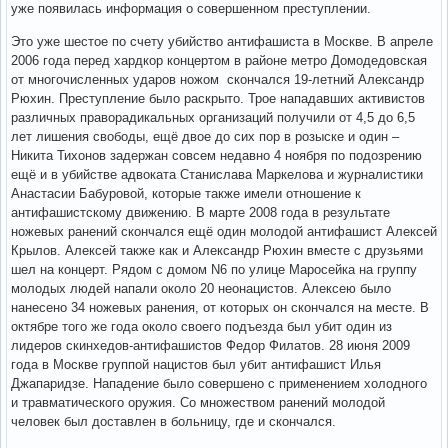
уже появилась информация о совершенном преступлении.
Это уже шестое по счету убийство антифашиста в Москве. В апреле
2006 года перед хардкор концертом в районе метро Домодедовская
от многочисленных ударов ножом скончался 19-летний Александр
Рюхин. Преступление было раскрыто. Трое нападавших активистов
различных праворадикальных организаций получили от 4,5 до 6,5
лет лишения свободы, ещё двое до сих пор в розыске и один –
Никита Тихонов задержан совсем недавно 4 ноября по подозрению
ещё и в убийстве адвоката Станислава Маркелова и журналистики
Анастасии Бабуровой, которые также имели отношение к
антифашистскому движению. В марте 2008 года в результате
ножевых ранений скончался ещё один молодой антифашист Алексей
Крылов. Алексей также как и Александр Рюхин вместе с друзьями
шел на концерт. Рядом с домом N6 по улице Маросейка на группу
молодых людей напали около 20 неонацистов. Алексею было
нанесено 34 ножевых ранения, от которых он скончался на месте. В
октябре того же года около своего подъезда был убит один из
лидеров скинхедов-антифашистов Федор Филатов. 28 июня 2009
года в Москве группой нацистов был убит антифашист Илья
Джапаридзе. Нападение было совершено с применением холодного
и травматического оружия. Со множеством ранений молодой
человек был доставлен в больницу, где и скончался.