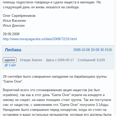
помощь подоспели товарищи и сдали нациста в милицию. На
следующий день он вновь оказался на свободе.
Олег Серебрянников
Илья Васюнин
Илья Донских
29.09.2008
http://www.novayagazeta.ru/data/2008/72/19.html
Вне форума
Любава
2008-10-08 20:08:30
#156
админ
Откуда: Берген
Здесь с 2006-05-17
Сообщений: 6,029
Сайт
29 сентября было совершенно нападение на барабанщика группы
“Game Over”.
Вероятней всего это спланированная акция нацистов (не был
ограблен), так как в этот день “Game Over” играли на концерте и
никому не секрет, на каких позициях стоит группа. Так же поступали
смс от нацистов, с заявлением что “Game Over” получили 3,14зды.
Нападение было совершенно перед концертом, когда он стоял на
остановке и ждал остальных музыкантов, которые его должны были