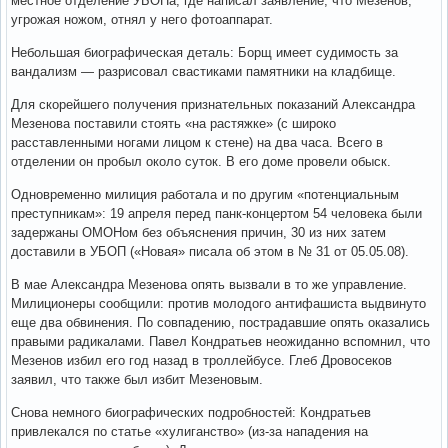
местное отделение УБОПа, где написал заявление, что Мезенов,
угрожая ножом, отнял у него фотоаппарат.
Небольшая биографическая деталь: Борщ имеет судимость за
вандализм — разрисовал свастиками памятники на кладбище.
Для скорейшего получения признательных показаний Александра
Мезенова поставили стоять «на растяжке» (с широко
расставленными ногами лицом к стене) на два часа. Всего в
отделении он пробыл около суток. В его доме провели обыск.
Одновременно милиция работала и по другим «потенциальным
преступникам»: 19 апреля перед панк-концертом 54 человека были
задержаны ОМОНом без объяснения причин, 30 из них затем
доставили в УБОП («Новая» писала об этом в № 31 от 05.05.08).
В мае Александра Мезенова опять вызвали в то же управление.
Милиционеры сообщили: против молодого антифашиста выдвинуто
еще два обвинения. По совпадению, пострадавшие опять оказались
правыми радикалами. Павел Кондратьев неожиданно вспомнил, что
Мезенов избил его год назад в троллейбусе. Глеб Дровосеков
заявил, что также был избит Мезеновым.
Снова немного биографических подробностей: Кондратьев
привлекался по статье «хулиганство» (из-за нападения на