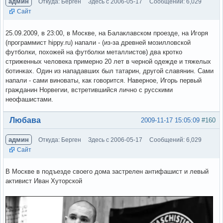
админ
Откуда: Берген
Здесь с 2006-05-17
Сообщений: 6,029
Сайт
25.09.2009, в 23:00, в Москве, на Балаклавском проезде, на Игоря
(программист hippy.ru) напали - (из-за древней мозилловской
футболки, похожей на футболки металлистов) два кротко
стриженных человека примерно 20 лет в черной одежде и тяжелых
ботинках. Один из нападавших был татарин, другой славянин. Сами
напали - сами виноваты, как говорится. Наверное, Игорь первый
гражданин Норвегии, встретившийся лично с русскими
неофашистами.
Вне форума
Любава
2009-11-17 15:05:09
#160
админ
Откуда: Берген
Здесь с 2006-05-17
Сообщений: 6,029
Сайт
В Москве в подъезде своего дома застрелен антифашист и левый
активист Иван Хуторской