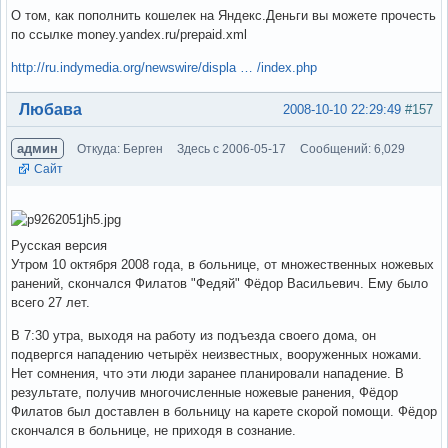
О том, как пополнить кошелек на Яндекс.Деньги вы можете прочесть
по ссылке money.yandex.ru/prepaid.xml
http://ru.indymedia.org/newswire/displa … /index.php
Вне форума
Любава
2008-10-10 22:29:49
#157
админ
Откуда: Берген
Здесь с 2006-05-17
Сообщений: 6,029
Сайт
Русская версия
Утром 10 октября 2008 года, в больнице, от множественных ножевых
ранений, скончался Филатов "Федяй" Фёдор Васильевич. Ему было
всего 27 лет.
В 7:30 утра, выходя на работу из подъезда своего дома, он
подвергся нападению четырёх неизвестных, вооруженных ножами.
Нет сомнения, что эти люди заранее планировали нападение. В
результате, получив многочисленные ножевые ранения, Фёдор
Филатов был доставлен в больницу на карете скорой помощи. Фёдор
скончался в больнице, не приходя в сознание.