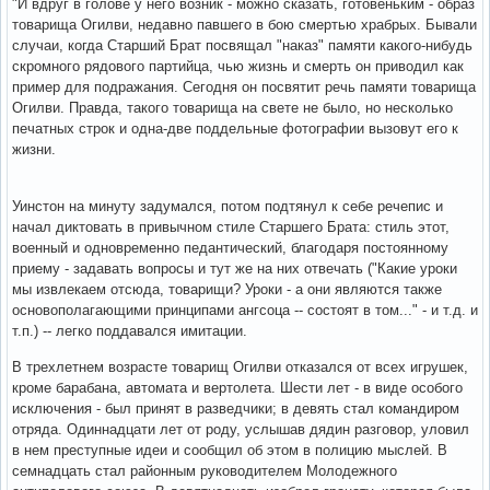
"И вдруг в голове у него возник - можно сказать, готовеньким - образ
товарища Огилви, недавно павшего в бою смертью храбрых. Бывали
случаи, когда Старший Брат посвящал "наказ" памяти какого-нибудь
скромного рядового партийца, чью жизнь и смерть он приводил как
пример для подражания. Сегодня он посвятит речь памяти товарища
Огилви. Правда, такого товарища на свете не было, но несколько
печатных строк и одна-две поддельные фотографии вызовут его к
жизни.
Уинстон на минуту задумался, потом подтянул к себе речепис и
начал диктовать в привычном стиле Старшего Брата: стиль этот,
военный и одновременно педантический, благодаря постоянному
приему - задавать вопросы и тут же на них отвечать ("Какие уроки
мы извлекаем отсюда, товарищи? Уроки - а они являются также
основополагающими принципами ангсоца -- состоят в том..." - и т.д. и
т.п.) -- легко поддавался имитации.
В трехлетнем возрасте товарищ Огилви отказался от всех игрушек,
кроме барабана, автомата и вертолета. Шести лет - в виде особого
исключения - был принят в разведчики; в девять стал командиром
отряда. Одиннадцати лет от роду, услышав дядин разговор, уловил
в нем преступные идеи и сообщил об этом в полицию мыслей. В
семнадцать стал районным руководителем Молодежного