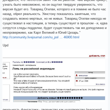
узнать было невозможно, но он ощутил твердую уверенность, что
версия будет его. Товарищ Огилви, которого и в помине не было час
назад, обрел реальность. Уинстону показалось занятным, что
создавать можно мертвых, но не живых. Товарищ Огилви никогда не
существовал в настоящем, а теперь существует в прошлом - и, едва
сотрутся следы подделки, будет существовать так же доподлинно и
неопровержимо, как Карл Великий и Юлий Цезарь."
http://community.livejournal.com/ru_pol … 46900.html
Upd
реальность фантастики - творчество как чудотворство (рукосила)