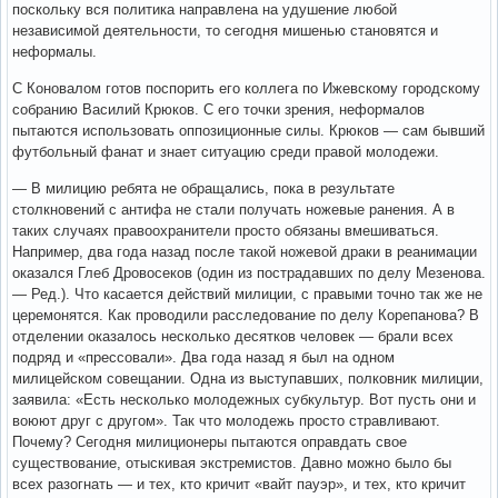
поскольку вся политика направлена на удушение любой
независимой деятельности, то сегодня мишенью становятся и
неформалы.
С Коновалом готов поспорить его коллега по Ижевскому городскому
собранию Василий Крюков. С его точки зрения, неформалов
пытаются использовать оппозиционные силы. Крюков — сам бывший
футбольный фанат и знает ситуацию среди правой молодежи.
— В милицию ребята не обращались, пока в результате
столкновений с антифа не стали получать ножевые ранения. А в
таких случаях правоохранители просто обязаны вмешиваться.
Например, два года назад после такой ножевой драки в реанимации
оказался Глеб Дровосеков (один из пострадавших по делу Мезенова.
— Ред.). Что касается действий милиции, с правыми точно так же не
церемонятся. Как проводили расследование по делу Корепанова? В
отделении оказалось несколько десятков человек — брали всех
подряд и «прессовали». Два года назад я был на одном
милицейском совещании. Одна из выступавших, полковник милиции,
заявила: «Есть несколько молодежных субкультур. Вот пусть они и
воюют друг с другом». Так что молодежь просто стравливают.
Почему? Сегодня милиционеры пытаются оправдать свое
существование, отыскивая экстремистов. Давно можно было бы
всех разогнать — и тех, кто кричит «вайт пауэр», и тех, кто кричит