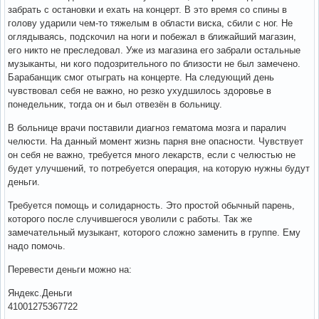
забрать с остановки и ехать на концерт. В это время со спины в
голову ударили чем-то тяжелым в области виска, сбили с ног. Не
оглядываясь, подскочил на ноги и побежал в ближайший магазин,
его никто не преследовал. Уже из магазина его забрали остальные
музыканты, ни кого подозрительного по близости не был замечено.
Барабанщик смог отыграть на концерте. На следующий день
чувствовал себя не важно, но резко ухудшилось здоровье в
понедельник, тогда он и был отвезён в больницу.
В больнице врачи поставили диагноз гематома мозга и паралич
челюсти. На данный момент жизнь парня вне опасности. Чувствует
он себя не важно, требуется много лекарств, если с челюстью не
будет улучшений, то потребуется операция, на которую нужны будут
деньги.
Требуется помощь и солидарность. Это простой обычный парень,
которого после случившегося уволили с работы. Так же
замечательный музыкант, которого сложно заменить в группе. Ему
надо помочь.
Перевести деньги можно на:
Яндекс.Деньги
41001275367722