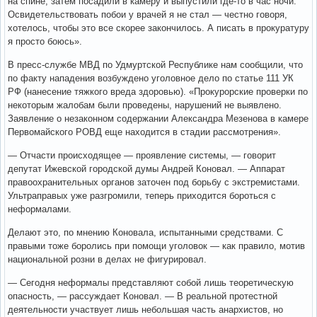
на спине, затем посадили в камеру и выпустили где-то в час ночи.
Освидетельствовать побои у врачей я не стал — честно говоря,
хотелось, чтобы это все скорее закончилось. А писать в прокуратуру
я просто боюсь».
В пресс-службе МВД по Удмуртской Республике нам сообщили, что
по факту нападения возбуждено уголовное дело по статье 111 УК
РФ (нанесение тяжкого вреда здоровью). «Прокурорские проверки по
некоторым жалобам были проведены, нарушений не выявлено.
Заявление о незаконном содержании Александра Мезенова в камере
Первомайского РОВД еще находится в стадии рассмотрения».
— Отчасти происходящее — проявление системы, — говорит
депутат Ижевской городской думы Андрей Коновал. — Аппарат
правоохранительных органов заточен под борьбу с экстремистами.
Ультраправых уже разгромили, теперь приходится бороться с
неформалами.
Делают это, по мнению Коновала, испытанными средствами. С
правыми тоже боролись при помощи уголовок — как правило, мотив
национальной розни в делах не фигурировал.
— Сегодня неформалы представляют собой лишь теоретическую
опасность, — рассуждает Коновал. — В реальной протестной
деятельности участвует лишь небольшая часть анархистов, но