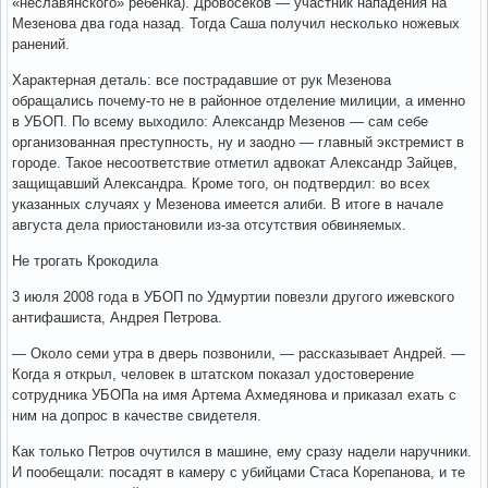
«неславянского» ребенка). Дровосеков — участник нападения на
Мезенова два года назад. Тогда Саша получил несколько ножевых
ранений.
Характерная деталь: все пострадавшие от рук Мезенова
обращались почему-то не в районное отделение милиции, а именно
в УБОП. По всему выходило: Александр Мезенов — сам себе
организованная преступность, ну и заодно — главный экстремист в
городе. Такое несоответствие отметил адвокат Александр Зайцев,
защищавший Александра. Кроме того, он подтвердил: во всех
указанных случаях у Мезенова имеется алиби. В итоге в начале
августа дела приостановили из-за отсутствия обвиняемых.
Не трогать Крокодила
3 июля 2008 года в УБОП по Удмуртии повезли другого ижевского
антифашиста, Андрея Петрова.
— Около семи утра в дверь позвонили, — рассказывает Андрей. —
Когда я открыл, человек в штатском показал удостоверение
сотрудника УБОПа на имя Артема Ахмедянова и приказал ехать с
ним на допрос в качестве свидетеля.
Как только Петров очутился в машине, ему сразу надели наручники.
И пообещали: посадят в камеру с убийцами Стаса Корепанова, и те