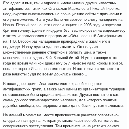
Его адрес и имя, как и адреса и имена многих других известных
антифашистов, таких как Станислав Маркелов и Николай Гиренко,
неоднократно вывешивались на пронацисткие сайты с призывами к
его уничтожению. И это уже было четвертое по счету нападение на
Ивана. Первый раз на него напали нацисты в 2005 году и порезали
бритвой голову. Данный инцидент был зафиксирован на видеокамеру
и затем использовался в программе «Обыкновенный Антифашизм»
на НТВ. Второй раз нападавшие праворадикалы ждали его в
подъезде. Ивану чудом удалось выжить. Он получил
множественные ранение отверткой в область шеи, а также
многочисленные удары бейсбольной битой. И уже в январе этого
года во время уличной драки ему был нанесен удар ножом в живот,
после которого Иван снова еле выжил. И вот только с четвертого
раза нацисты судя по всему добились своего…
В последнее время Иван занимался охраной концертов
антифашистких групп, а также был одним из организаторов турниров
по смешанным боям среди антифашистов. Друзья помнят его как
очень доброго жизнерадостного человека, для которого понятия
дружбы, свободы, солидарности никогда не были пустыми словами.
На данный момент на месте происшествия работает оперативно-
следственная группа, которая устанавливает все обстоятельства
совершенного преступления. Тем временем на нацистских сайтах