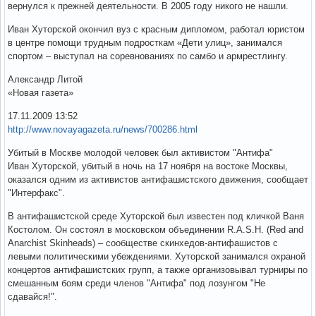
вернулся к прежней деятельности. В 2005 году никого не нашли.
Иван Хуторской окончил вуз с красным дипломом, работал юристом
в центре помощи трудным подросткам «Дети улиц», занимался
спортом – выступал на соревнованиях по самбо и армрестлингу.
Александр Литой
«Новая газета»
17.11.2009 13:52
http://www.novayagazeta.ru/news/700286.html
Убитый в Москве молодой человек был активистом "Антифа"
Иван Хуторской, убитый в ночь на 17 ноября на востоке Москвы,
оказался одним из активистов антифашистского движения, сообщает
"Интерфакс".
В антифашистской среде Хуторской был известен под кличкой Ваня
Костолом. Он состоял в московском объединении R.A.S.H. (Red and
Anarchist Skinheads) – сообществе скинхедов-антифашистов с
левыми политическими убеждениями. Хуторской занимался охраной
концертов антифашистских групп, а также организовывал турниры по
смешанным боям среди членов "Антифа" под лозунгом "Не
сдавайся!".