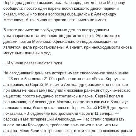
Через два дня все выяснилось. На очередном допросе Мезенову
сообщили: просто один парень побил каких-то двоих парней и
сказал, чтобы «по всем вопросам обращались к Александру
Мезенову». А так милиция против него ничего не имеет.
В итоге количество возбужденных дел по пострадавшим
ультраправым от антифашистов достигло шести. Это вместе с
делами против Мезенова: официально он подозреваемым не
является, дела приостановлены. А значит, при необходимости снова
могут быть пущены в ход.
…И у наци развязываются руки
На сегодняшний день эта история имеет своеобразное завершение
— 23 сентября около 21.00 в районе остановки «Речка Карлутка»
антифашисты Сергей, Максим и Александр (фамилии по понятным
причинам не называем) получили ножевые ранения от рук ижевских
нацистов: просто неудачно встретились в парке. Сергей попал в
реанимацию, а Александр и Максим, после того как им в больнице
наложили швы, были доставлены в Первомайский РОВД для дачи
показаний. «В отделение нас доставили часов в 11 вечера, —
рассказывает потерпевший Александр. — Нас стали спрашивать,
знаем ли мы Крокодила, требовали признаться в том, что мы
антифа. Меня били четыре человека, в том числе по ножевым ранам