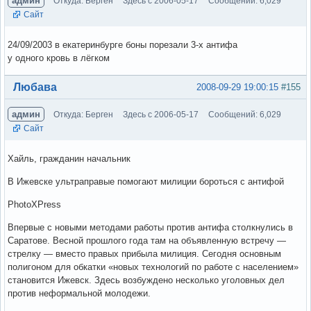
админ
Откуда: Берген
Здесь с 2006-05-17
Сообщений: 6,029
Сайт
24/09/2003 в екатеринбурге боны порезали 3-х антифа
у одного кровь в лёгком
Вне форума
Любава
2008-09-29 19:00:15
#155
админ
Откуда: Берген
Здесь с 2006-05-17
Сообщений: 6,029
Сайт
Хайль, гражданин начальник
В Ижевске ультраправые помогают милиции бороться с антифой
PhotoXPress
Впервые с новыми методами работы против антифа столкнулись в
Саратове. Весной прошлого года там на объявленную встречу —
стрелку — вместо правых прибыла милиция. Сегодня основным
полигоном для обкатки «новых технологий по работе с населением»
становится Ижевск. Здесь возбуждено несколько уголовных дел
против неформальной молодежи.