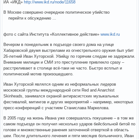
ИА «ИКД»
http://www.ikd.ru/node/11658
В Москве совершено очередное политическое убийство
перейти к обсуждению ...
фото с сайта Института «Коллективное действие»
www.ikd.ru
Вечером в понедельник в подъезде своего дома на улице
Хабаровской двумя выстрелами из огнестрельного оружия был убит
26-летний Иван Хуторской. Убийцу по горячим следам не задержали.
Внимание милиции и СМИ это преступление привлекло сразу –
расстреливают в столице всё-таки не часто. Быстро всплыл и
политический мотив произошедшего.
Иван Хуторской являлся одним из неформальных лидеров
московской группы международной сети Red and Anarchist
Skinheads, занимался охраной антирасистских музыкальных
фестивалей, митингов и других мероприятий – например, некоторых
пресс-конференций с участием Станислава Маркелова.
В 2005 году на жизнь Ивана уже совершалось покушение – в том же
самом подъезде он получил несколько ударов бейсбольной битой по
голове и множественные ранения заточенной отверткой в область
шеи. После длительного лечения и пяти месяцев больничного, Иван