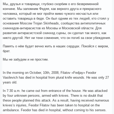
Мы, друзья и товарищи, глубоко скорбим о его безвременной
кончине. Мы запомним Федяя, как верного друга и прекрасного
человека, который не мог пройти мимо чужого несчастья или
оставить товарища в беде. Он был одним из тех людей, кто стоял у
основания Moscow Trojan Skinheads, сообщества антиполитичных
скинхедов-антирасистов из Москвы и Московской области. Для
развития антирасистской скинхед сцены, он сделал так много, как
никто другой. Нет ни тени сомнения, что он погиб за свои убеждения.
Память о нём будет вечно жить в наших сердцах. Покойся с миром,
брат.
Мы не забудем и не простим.
In the morning on October, 10th, 2008, Filatov «Fedjay» Feodor
Vasilevich has died in hospital from plural knife wounds. He was only 27
years old.
In 7:30 a.m. he came out from entrance of the house. He was attacked
by four unknown persons, armed with knives. There is no doubt that
these people planned this attack. As a result, having received numerous
knives’s injuries, Feodor Filatov has been taken to hospital on the
ambulance. Feodor has died in hospital, without coming to his senses.