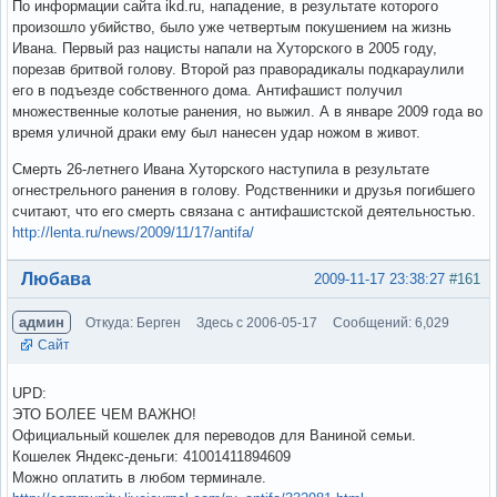
По информации сайта ikd.ru, нападение, в результате которого
произошло убийство, было уже четвертым покушением на жизнь
Ивана. Первый раз нацисты напали на Хуторского в 2005 году,
порезав бритвой голову. Второй раз праворадикалы подкараулили
его в подъезде собственного дома. Антифашист получил
множественные колотые ранения, но выжил. А в январе 2009 года во
время уличной драки ему был нанесен удар ножом в живот.
Смерть 26-летнего Ивана Хуторского наступила в результате
огнестрельного ранения в голову. Родственники и друзья погибшего
считают, что его смерть связана с антифашистской деятельностью.
http://lenta.ru/news/2009/11/17/antifa/
Вне форума
Любава
2009-11-17 23:38:27
#161
админ
Откуда: Берген
Здесь с 2006-05-17
Сообщений: 6,029
Сайт
UPD:
ЭТО БОЛЕЕ ЧЕМ ВАЖНО!
Официальный кошелек для переводов для Ваниной семьи.
Кошелек Яндекс-деньги: 41001411894609
Можно оплатить в любом терминале.