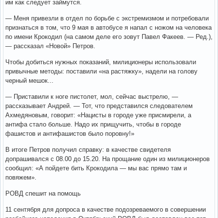
им как следует займутся.
— Меня привезли в отдел по борьбе с экстремизмом и потребовали
признаться в том, что 9 мая в автобусе я напал с ножом на человека
по имени Крокодил (на самом деле его зовут Павел Факеев. — Ред.),
— рассказал «Новой» Петров.
Чтобы добиться нужных показаний, милиционеры использовали
привычные методы: поставили «на растяжку», надели на голову
черный мешок...
— Приставили к ноге пистолет, мол, сейчас выстрелю, —
рассказывает Андрей. — Тот, что представился следователем
Ахмедяновым, говорит: «Нацисты в городе уже присмирели, а
антифа стало больше. Надо их прищучить, чтобы в городе
фашистов и антифашистов было поровну!»
В итоге Петров получил справку: в качестве свидетеля
допрашивался с 08.00 до 15.20. На прощание один из милиционеров
сообщил: «А пойдете бить Крокодила — мы вас прямо там и
повяжем».
РОВД спешит на помощь
11 сентября для допроса в качестве подозреваемого в совершении