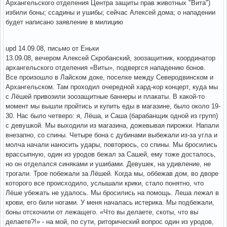
Архангельского отделения Центра защиты прав животных "Вита")
избили боны; ссадины и ушибы; сейчас Алексей дома; о нападении
будет написано заявление в милицию
upd 14.09.08, письмо от Еньки
13.09.08, вечером Алексей Скробанский, зоозащитник, координатор
архангельского отделения «Виты», подвергся нападению бонов.
Все произошло в Лайском доке, поселке между Северодвинском и
Архангельском. Там проходил очередной хард-кор концерт, куда мы
с Лёшей привозили зоозащитные баннеры и плакаты. В какой-то
момент мы вышли пройтись и купить еды в магазине, было около 19-
30. Нас было четверо: я, Лёша, и Саша (барабанщик одной из групп)
с девушкой. Мы выходили из магазина, дожевывая пирожки. Напали
внезапно, со спины. Четыре бона с дубинами выбежали из-за угла и
молча начали наносить удары, повторюсь, со спины. Мы бросились
врассыпную, один из уродов бежал за Сашей, ему тоже досталось,
но он отделался синяками и ушибами. Девушек, на удивление, не
трогали. Трое побежали за Лёшей. Когда мы, оббежав дом, во дворе
которого все происходило, услышали крики, стало понятно, что
Лёше убежать не удалось. Мы бросились на помощь. Леша лежал в
крови, его били ногами. У меня началась истерика. Мы подбежали,
боны отскочили от лежащего. «Что вы делаете, скоты, что вы
делаете?!» - на мой, по сути, риторический вопрос один из уродов,