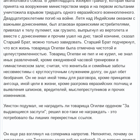
антиполового союза. В девятнадцать изобрел гранату, которая была
принята на вооружение министерством мира и на первом испытании
уничтожила взрывом тридцать одного евразийского военнопленного.
Двадцатитрехлетним погиб на войне. Летя над Индийским океаном с
важными донесениями, был атакован вражескими истребителями,
привязал к телу пулемет, как грузило, выпрыгнул из вертолета и
вместе с донесениями и прочим ушел на дно; такой кончине, сказал
Старший Брат, можно только завидовать. Старший Брат подчеркнул,
что вся жизнь товарища Огилви была отмечена чистотой и
целеустремленностью. Товарищ Огилви не пил и не курил, не знал
иных развлечений, кроме ежедневной часовой тренировки в
гимнастическом зале; считая, что женитьба и семейные заботы
несовместимы с круглосуточным служением долгу, он дал обет
безбрачия. Он не знал иной темы для разговора, кроме принципов
ангсоца, иной цели в жизни, кроме разгрома евразийских полчищ и
выявления шпионов, вредителей, мыслепреступников и прочих
изменников.
Уинстон подумал, не наградить ли товарища Огилви орденом "За
выдающиеся заслуги"; решил все-таки не награждать - это
потребовало бы лишних перекрестных ссылок.
Он еще раз взглянул на соперника напротив. Непонятно, почему он
догадался, что Тиллотсон занят той же работой. Чью версию примут,