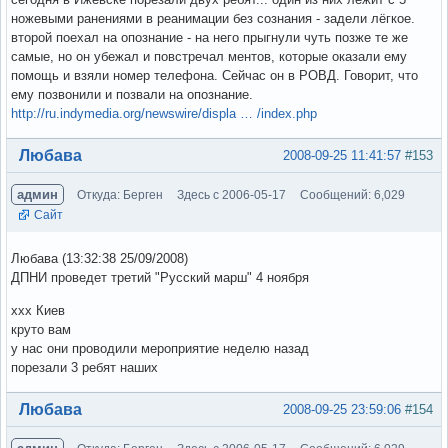
ножевыми ранениями в реанимации без сознания - задели лёгкое.
второй поехал на опознание - на него прыгнули чуть позже те же
самые, но он убежал и повстречал ментов, которые оказали ему
помощь и взяли номер телефона. Сейчас он в РОВД. Говорит, что
ему позвонили и позвали на опознание.
http://ru.indymedia.org/newswire/displa … /index.php
Вне форума
Любава
2008-09-25 11:41:57
#153
админ
Откуда: Берген
Здесь с 2006-05-17
Сообщений: 6,029
Сайт
Любава (13:32:38 25/09/2008)
ДПНИ проведет третий "Русский марш" 4 ноября
xxx Киев
круто вам
у нас они проводили мероприятие неделю назад
порезали 3 ребят наших
Вне форума
Любава
2008-09-25 23:59:06
#154