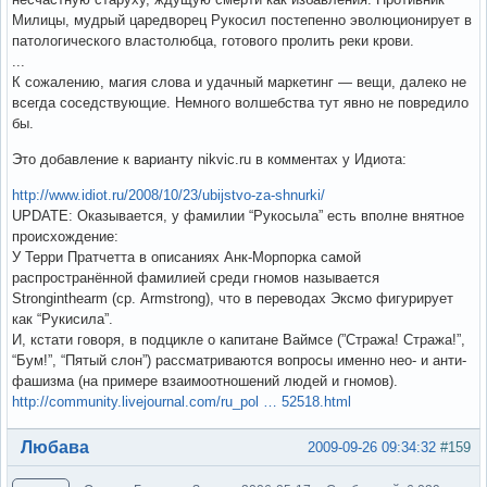
Милицы, мудрый царедворец Рукосил постепенно эволюционирует в
патологического властолюбца, готового пролить реки крови.
...
К сожалению, магия слова и удачный маркетинг — вещи, далеко не
всегда соседствующие. Немного волшебства тут явно не повредило
бы.
Это добавление к варианту nikvic.ru в комментах у Идиота:
http://www.idiot.ru/2008/10/23/ubijstvo-za-shnurki/
UPDATE: Оказывается, у фамилии “Рукосыла” есть вполне внятное
происхождение:
У Терри Пратчетта в описаниях Анк-Морпорка самой
распространённой фамилией среди гномов называется
Stronginthearm (ср. Armstrong), что в переводах Эксмо фигурирует
как “Рукисила”.
И, кстати говоря, в подцикле о капитане Ваймсе (”Стража! Стража!”,
“Бум!”, “Пятый слон”) рассматриваются вопросы именно нео- и анти-
фашизма (на примере взаимоотношений людей и гномов).
http://community.livejournal.com/ru_pol … 52518.html
Вне форума
Любава
2009-09-26 09:34:32
#159