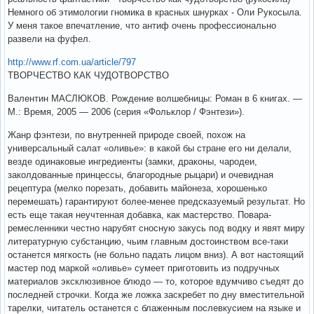
Немного об этимологии гномика в красных шнурках - Оли Рукосыла.
У меня такое впечатление, что антиф очень профессионально
развели на фуфел.
http://www.rf.com.ua/article/797
ТВОРЧЕСТВО КАК ЧУДОТВОРСТВО
Валентин МАСЛЮКОВ. Рождение волшебницы: Роман в 6 книгах. —
М.: Время, 2005 — 2006 (серия «Фольклор / Фэнтези»).
Жанр фэнтези, по внутренней природе своей, похож на
универсальный салат «оливье»: в какой бы стране его ни делали,
везде одинаковые ингредиенты (замки, драконы, чародеи,
заколдованные принцессы, благородные рыцари) и очевидная
рецептура (мелко порезать, добавить майонеза, хорошенько
перемешать) гарантируют более-менее предсказуемый результат. Но
есть еще такая неучтенная добавка, как мастерство. Повара-
ремесленники честно нарубят сносную закусь под водку и явят миру
литературную субстанцию, чьим главным достоинством все-таки
останется мягкость (не больно падать лицом вниз). А вот настоящий
мастер под маркой «оливье» сумеет приготовить из подручных
материалов эксклюзивное блюдо — то, которое вдумчиво съедят до
последней строчки. Когда же ложка заскребет по дну вместительной
тарелки, читатель останется с блаженным послевкусием на языке и