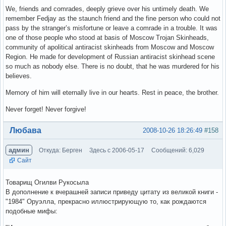
We, friends and comrades, deeply grieve over his untimely death. We
remember Fedjay as the staunch friend and the fine person who could not
pass by the stranger’s misfortune or leave a comrade in a trouble. It was
one of those people who stood at basis of Moscow Trojan Skinheads,
community of apolitical antiracist skinheads from Moscow and Moscow
Region. He made for development of Russian antiracist skinhead scene
so much as nobody else. There is no doubt, that he was murdered for his
believes.
Memory of him will eternally live in our hearts. Rest in peace, the brother.
Never forget! Never forgive!
Вне форума
Любава
2008-10-26 18:26:49
#158
админ
Откуда: Берген
Здесь с 2006-05-17
Сообщений: 6,029
Сайт
Товарищ Огилви Рукосыла
В дополнение к вчерашней записи приведу цитату из великой книги -
"1984" Оруэлла, прекрасно иллюстрирующую то, как рождаются
подобные мифы: