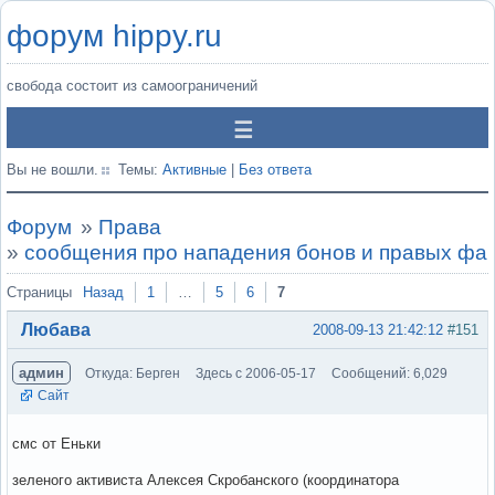
форум hippy.ru
свобода состоит из самоограничений
Вы не вошли.
Темы:
Активные
|
Без ответа
Форум
»
Права
»
сообщения про нападения бонов и правых фа
Страницы
Назад
1
…
5
6
7
Любава
2008-09-13 21:42:12
#151
админ
Откуда: Берген
Здесь с 2006-05-17
Сообщений: 6,029
Сайт
смс от Еньки
зеленого активиста Алексея Скробанского (координатора