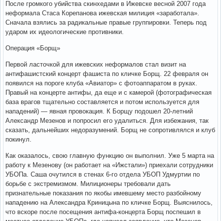
После громкого убийства скинхедами в Ижевске весной 2007 года
неформала Стаса Корепанова ижевская милиция «заработала».
Сначала взялись за радикальные правые группировки. Теперь под
ударом их идеологические противники.
Операция «Борщ»
Первой ласточкой для ижевских неформалов стал визит на
антифашистский концерт фашиста по кличке Борщ. 22 февраля он
появился на пороге клуба «Авиатор» с фотоаппаратом в руках.
Правый на концерте антифы, да еще и с камерой (фотографическая
база врагов тщательно составляется и потом используется для
нападений) — явная провокация. К Борщу подошел 20-летний
Александр Мезенов и попросил его удалиться. Для избежания, так
сказать, дальнейших недоразумений. Борщ не сопротивлялся и клуб
покинул.
Как оказалось, свою главную функцию он выполнил. Уже 5 марта на
работу к Мезенову (он работает на «Ижстали») приехали сотрудники
УБОПа. Саша очутился в стенах 6-го отдела УБОП Удмуртии по
борьбе с экстремизмом. Милиционеры требовали дать
признательные показания по якобы имевшему место разбойному
нападению на Александра Криницына по кличке Борщ. Выяснилось,
что вскоре после посещения антифа-концерта Борщ поспешил в