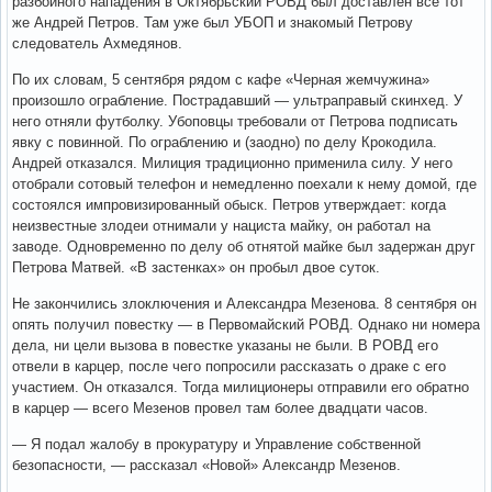
разбойного нападения в Октябрьский РОВД был доставлен все тот
же Андрей Петров. Там уже был УБОП и знакомый Петрову
следователь Ахмедянов.
По их словам, 5 сентября рядом с кафе «Черная жемчужина»
произошло ограбление. Пострадавший — ультраправый скинхед. У
него отняли футболку. Убоповцы требовали от Петрова подписать
явку с повинной. По ограблению и (заодно) по делу Крокодила.
Андрей отказался. Милиция традиционно применила силу. У него
отобрали сотовый телефон и немедленно поехали к нему домой, где
состоялся импровизированный обыск. Петров утверждает: когда
неизвестные злодеи отнимали у нациста майку, он работал на
заводе. Одновременно по делу об отнятой майке был задержан друг
Петрова Матвей. «В застенках» он пробыл двое суток.
Не закончились злоключения и Александра Мезенова. 8 сентября он
опять получил повестку — в Первомайский РОВД. Однако ни номера
дела, ни цели вызова в повестке указаны не были. В РОВД его
отвели в карцер, после чего попросили рассказать о драке с его
участием. Он отказался. Тогда милиционеры отправили его обратно
в карцер — всего Мезенов провел там более двадцати часов.
— Я подал жалобу в прокуратуру и Управление собственной
безопасности, — рассказал «Новой» Александр Мезенов.