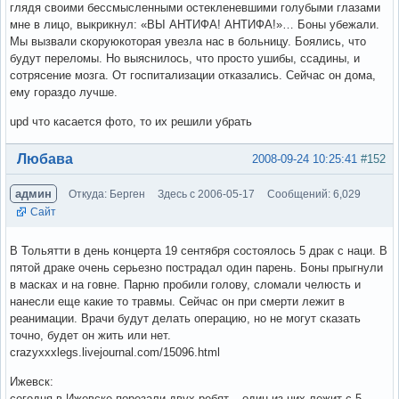
глядя своими бессмысленными остекленевшими голубыми глазами
мне в лицо, выкрикнул: «ВЫ АНТИФА! АНТИФА!»… Боны убежали.
Мы вызвали скоруюкоторая увезла нас в больницу. Боялись, что
будут переломы. Но выяснилось, что просто ушибы, ссадины, и
сотрясение мозга. От госпитализации отказались. Сейчас он дома,
ему гораздо лучше.
upd что касается фото, то их решили убрать
Вне форума
Любава
2008-09-24 10:25:41
#152
админ
Откуда: Берген
Здесь с 2006-05-17
Сообщений: 6,029
Сайт
В Тольятти в день концерта 19 сентября состоялось 5 драк с наци. В
пятой драке очень серьезно пострадал один парень. Боны прыгнули
в масках и на говне. Парню пробили голову, сломали челюсть и
нанесли еще какие то травмы. Сейчас он при смерти лежит в
реанимации. Врачи будут делать операцию, но не могут сказать
точно, будет он жить или нет.
crazyxxxlegs.livejournal.com/15096.html
Ижевск:
сегодня в Ижевске порезали двух ребят... один из них лежит с 5