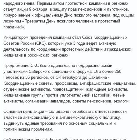
народного гнева. Первым актом протестной кампании в регионах
станут акции 9 октября в защиту прав пенсионеров и льготников,
приуроченные к официальному Дню пожилого человека, под общим
лозунгом «Превратим День пожилого человека в протестный
праздник!».
Инициатором проведения кампании стал Союз Координационных
Советов России (СКС), который уже 3 года ведет активную
деятельность по координации протестных действий и гражданских
инициатив в российских регионах.
Предложение СКС было единогласно поддержано всеми
участниками Сибирского социального форума. Это более 250
человек из 35 регионов, от С-Петербурга до Сахалина -
Координационные советы, профсоюзы, антифашистские инициативы,
студенческие активисты, правозащитники, жилищные активисты,
инициативные группы против уплотнительной застройки, левые
активисты, организации инвалидов, советы пенсионеров, экологи.
Основная цель акции – солидарно потребовать ответственности
власти за антисоциальную и антидемократическую политику,
выдвинуть единые требования по основным социальным и
политическим проблемам.
Сибирский социальный форум обращается ко всем социальным