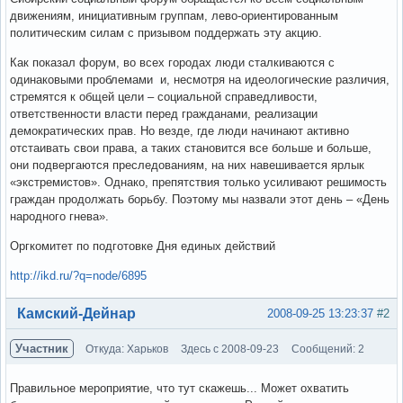
движениям, инициативным группам, лево-ориентированным
политическим силам с призывом поддержать эту акцию.
Как показал форум, во всех городах люди сталкиваются с
одинаковыми проблемами и, несмотря на идеологические различия,
стремятся к общей цели – социальной справедливости,
ответственности власти перед гражданами, реализации
демократических прав. Но везде, где люди начинают активно
отстаивать свои права, а таких становится все больше и больше,
они подвергаются преследованиям, на них навешивается ярлык
«экстремистов». Однако, препятствия только усиливают решимость
граждан продолжать борьбу. Поэтому мы назвали этот день – «День
народного гнева».
Оргкомитет по подготовке Дня единых действий
http://ikd.ru/?q=node/6895
Вне форума
Камский-Дейнар
2008-09-25 13:23:37
#2
Участник
Откуда: Харьков
Здесь с 2008-09-23
Сообщений: 2
Правильное мероприятие, что тут скажешь... Может охватить