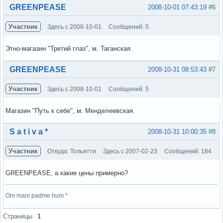
Вне форума
GREENPEASE
2008-10-01 07:43:19
#6
Участник
Здесь с 2008-10-01
Сообщений: 5
Этно-магазин "Третий глаз", м. Таганская.
Вне форума
GREENPEASE
2008-10-31 08:53:43
#7
Участник
Здесь с 2008-10-01
Сообщений: 5
Магазин "Путь к себе", м. Менделеевская.
Вне форума
S a t i v a *
2008-10-31 10:00:35
#8
Участник
Откуда: Тольятти
Здесь с 2007-02-23
Сообщений: 184
GREENPEASE, а какие цены примерно?
Om mani padme hum *
Вне форума
Страницы
1