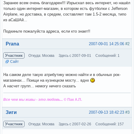
Заранее всем очень благодарен!!! Изрыскал весь интернет, но нашёл
только один интернет-магазин, в котором есть футболки с Jefferson
Airplane, но доставка, в средем, составляет там 1.5-2 месяца, типо
из аСаШАй...
Подкиньте пожалуйста адреса, если кто знает!!
Вне форума
Prana
2007-09-01 14:25:06
#2
Участник
Откуда: Москва
Здесь с 2007-09-01
Сообщений: 1
Сайт
На самом деле такую атрибутику можно найти и в обычных рок-
магазинах... Поищи на кузнецком мосту... вднх
А насчет групп... немогу ничего сказать
Все чем мы живы - это любовь...
© Пак А.П.
Вне форума
Зиги
2007-09-13 18:42:23
#3
Участник
Откуда: Москва
Здесь с 2007-02-26
Сообщений: 157