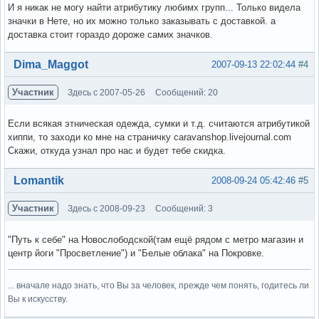
И я никак не могу найти атрибутику любимх групп... Только видела
значки в Нете, но их можно только заказывать с доставкой. а
доставка стоит гораздо дороже самих значков.
Вне форума
Dima_Maggot
2007-09-13 22:02:44
#4
Участник
Здесь с 2007-05-26
Сообщений: 20
Если всякая этническая одежда, сумки и т.д. считаются атрибутикой
хиппи, то заходи ко мне на страничку caravanshop.livejournal.com
Скажи, откуда узнал про нас и будет тебе скидка.
Вне форума
Lomantik
2008-09-24 05:42:46
#5
Участник
Здесь с 2008-09-23
Сообщений: 3
"Путь к себе" на Новослободской(там ещё рядом с метро магазин и
центр йоги "Просветление") и "Белые облака" на Покровке.
... вначале надо знать, что Вы за человек, прежде чем понять, годитесь ли
Вы к искусству.