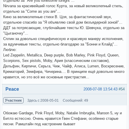
отдельно за "Are you lonesome tonight"...
Nirvana за красивейший голос Курта, за новый великолепный стиль,
отдельно за "Come as you are"...
Кино за великолепные стихи В. Цоя, за фантастический звук,
отдельное спасибо за "Я объявляю свой дом безъядерной зоной"...
ДДТ за потрясающие, глубочайшие тексты Ю. Шевчука, отдельно за
"Цыганочку"...
Сплин за довольно специфическую и красивую манеру исполнения,
за вдумчивые тексты, отдельно благодарю за "Бонни и Клайд"...
Люблю:
Led Zeppelin, Metallica, Deep purple, Bob Marley, Pink Floyd, Queen,
Scorpions, Sex pistols, Moby, Ария (классическим составом),
Дельфин, Кирпичи, Серьга, Чиж, Чайф, Алиса, Lumen, Воскресение,
Крематорий, Земфира, Чичерина.... В принципе ещё довольно много
нравится, но это всё же основные пристрастия...
Вне форума
Peace
2008-07-08 13:54:43
#54
Участник
Здесь с 2008-05-01
Сообщений: 49
Обожаю Gardage, Pink Floyd, Moby, Natalie Imbruglia, Maroon 5, ну и
Битлз естессно. Очень нравится Гвен Стефани, особенно старые
песни. Рамштайн под настроение бывает