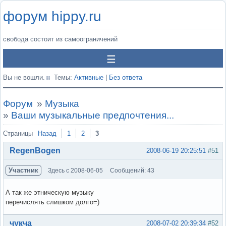
форум hippy.ru
свобода состоит из самоограничений
Вы не вошли.
Темы:
Активные
|
Без ответа
Форум
»
Музыка
»
Ваши музыкальные предпочтения...
Страницы
Назад
1
2
3
RegenBogen
2008-06-19 20:25:51
#51
Участник
Здесь с 2008-06-05
Сообщений: 43
А так же этническую музыку
перечислять слишком долго=)
Вне форума
чукча
2008-07-02 20:39:34
#52