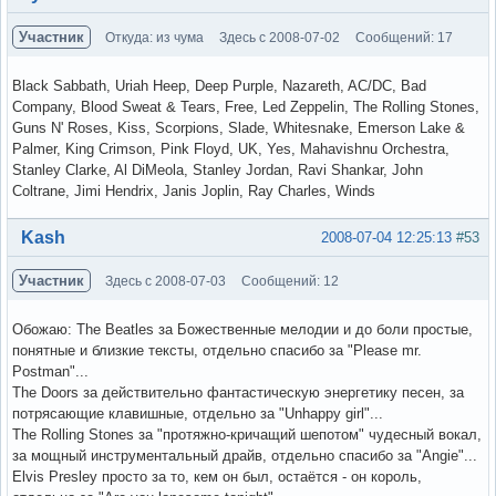
Участник
Откуда: из чума
Здесь с 2008-07-02
Сообщений: 17
Black Sabbath, Uriah Heep, Deep Purple, Nazareth, AC/DC, Bad
Company, Blood Sweat & Tears, Free, Led Zeppelin, The Rolling Stones,
Guns N' Roses, Kiss, Scorpions, Slade, Whitesnake, Emerson Lake &
Palmer, King Crimson, Pink Floyd, UK, Yes, Mahavishnu Orchestra,
Stanley Clarke, Al DiMeola, Stanley Jordan, Ravi Shankar, John
Coltrane, Jimi Hendrix, Janis Joplin, Ray Charles, Winds
Вне форума
Kash
2008-07-04 12:25:13
#53
Участник
Здесь с 2008-07-03
Сообщений: 12
Обожаю: The Beatles за Божественные мелодии и до боли простые,
понятные и близкие тексты, отдельно спасибо за "Please mr.
Postman"...
The Doors за действительно фантастическую энергетику песен, за
потрясающие клавишные, отдельно за "Unhappy girl"...
The Rolling Stones за "протяжно-кричащий шепотом" чудесный вокал,
за мощный инструментальный драйв, отдельно спасибо за "Angie"...
Elvis Presley просто за то, кем он был, остаётся - он король,