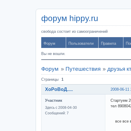
форум hippy.ru
свобода состоит из самоограничений
Форум
Пользователи
Правила
По
Вы не вошли.
Форум
»
Путешествия
»
друзья кт
Страницы
1
ХоРоВоД.....
2008-06-11 
Участник
Стартуем 20
тел 890804
Здесь с 2008-04-30
Сообщений: 7
все все вс