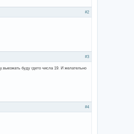
#2
#3
ду.выезжать буду гдето числа 19. И желательно
#4