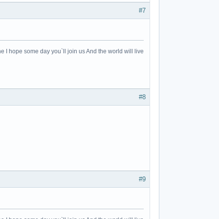
#7
e I hope some day you`ll join us And the world will live
#8
#9