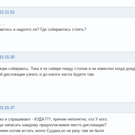
22:21:52
...
аетесь и надолго ли? Где собираетесь стоять?
15:15:30
море собираюсь. Тока я из сибири поеду стопом и не извесоно когда дое
й дислокации узнать и до кокога числа будете там.
21:01:37
ько и спрашивают - КУДА???, причем непонятно, кто У кого.
е написать каждому предполагаемое место дислокации?
ниях-хотим встать около Судака,но ни разу там не были