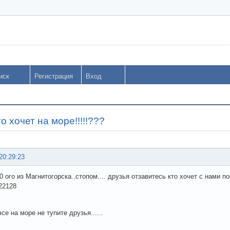
иск
Регистрация
Вход
о хочет на море!!!!!???
20:29:23
 ого из Магнитогорска..стопом.... друзья отзавитесь кто хочет с нами по
22128
е на море не тупите друзья......