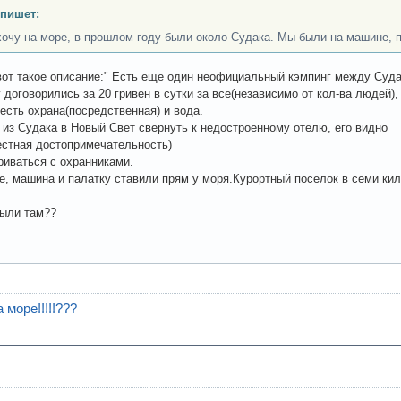
пишет:
хочу на море, в прошлом году были около Судака. Мы были на машине, 
от такое описание:" Есть еще один неофициальный кэмпинг между Суд
 договорились за 20 гривен в сутки за все(независимо от кол-ва людей),
 есть охрана(посредственная) и вода.
 из Судака в Новый Свет свернуть к недостроенному отелю, его видно
естная достопримечательность)
риваться с охранниками.
е, машина и палатку ставили прям у моря.Курортный поселок в семи ки
ыли там??
 море!!!!!???