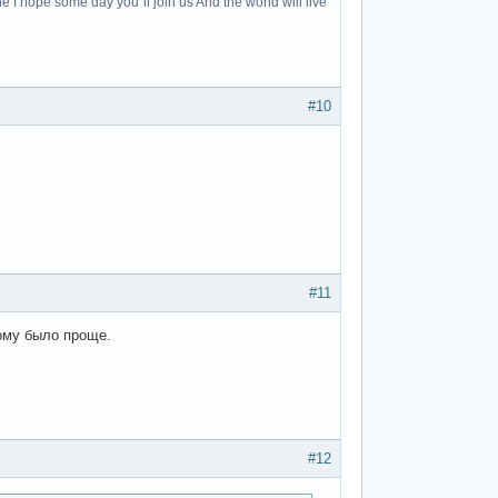
e I hope some day you`ll join us And the world will live
#10
#11
ому было проще.
#12