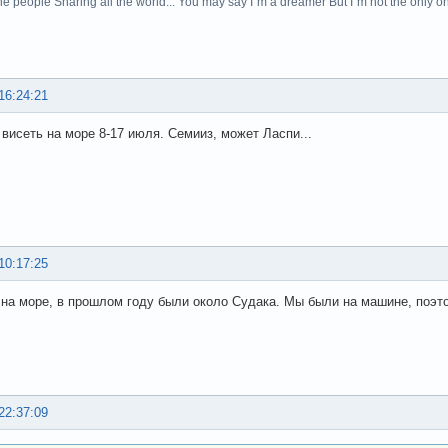
he people Sharing all the world... You may say I`m a dreamer But I`m not the only on
16:24:21
висеть на море 8-17 июля. Семииз, может Ласпи...
10:17:25
 на море, в прошлом году были около Судака. Мы были на машине, поэт
22:37:09