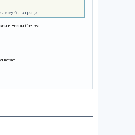
поэтому было проще.
аком и Новым Светом,
лометрах