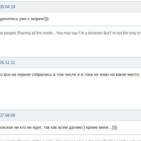
05:04:19
делитесь уже с морем!)))
he people Sharing all the world... You may say I`m a dreamer But I`m not the only on
06:11:11
о все на черное собрались.в том числе и я.тока не знаю на какое место.
07:59:09
онское ни кто не едит, так как всем далеко:) кроме меня...))))