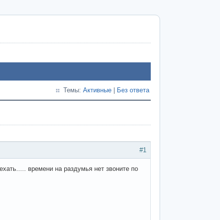
Темы:
Активные
|
Без ответа
#1
ехать..... времени на раздумья нет звоните по