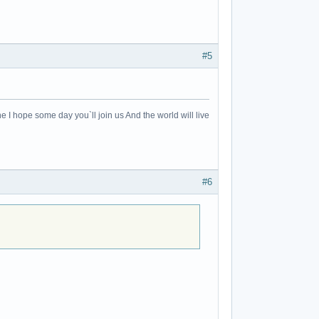
#5
e I hope some day you`ll join us And the world will live
#6