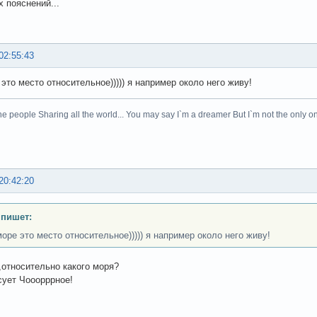
 пояснений...
02:55:43
это место относительное))))) я например около него живу!
he people Sharing all the world... You may say I`m a dreamer But I`m not the only on
20:42:20
 пишет:
море это место относительное))))) я например около него живу!
,относительно какого моря?
сует Чооорррное!