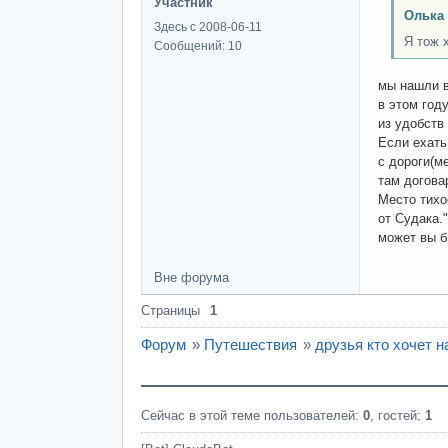
Участник
Олька 
Здесь с 2008-06-11
Я тож 
Сообщений: 10
мы нашли в
в этом году
из удобств
Если ехать
с дороги(м
там догова
Место тихо
от Судака."
может вы б
Вне форума
Страницы
1
Форум
»
Путешествия
»
друзья кто хочет на
Сейчас в этой теме пользователей:
0
, гостей:
1