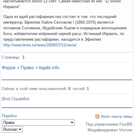
насчитывается около 12 сект. Самая известная из них "12 колен
Израиля".
Одна из идей растафарианства состоит в том, что последний
император Эфиопии Хайле Селласие I (1892-1975) является
потомком Соломона, Иудейским Львом и очередным воплощением
Бога, избавителем избранной черной расы. Истинный Израиль, по
представлениям растафариан, находится в Эфиопии.
http://www.lenta.ru/news/2008/07/11/rasta/
Вне форума
Страницы
1
Форум
»
Права
»
legaliz.info
Сейчас в этой теме пользователей:
0
, гостей:
1
[Bot] ClaudeBot
Перейти
Atom лента темы
Под управлением FluxBB
Модифицировал Visman