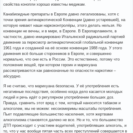
свойства конопли хорошо известны медикам.
Канабиоидные препараты в Европе давно легализованы, хотя с
точки зрения антинаркотической Конвенции (давно устаревшей), на
которую кивают наши наркоконтролёры, этого делать нельзя. Но
конвенции не вечны, и в мире, в Европе. В Европарламенте, в
частности, давно инициировано Итальянской радикальной партией
движение за пересмотр антинаркотической глобальной конвенции
1961 года и созданной на её основе конвенции 1988 года. У этого
движения всё больше сторонников в Европе, и совершенно
нормально, что они есть в России. Это естественно, потому что
положение вещей, при котором героин и марихуана
рассматриваются как равнозначные по опасности наркотики –
абсурдно.
Я не считаю, что марихуана безопасна. У её употребления есть
негативные последствия, особенно когда дело касается молодых
людей и речь идёт о регулярном употреблении больших доз.
Правда, сравнить этот вред с тем, который наносится табаком и
алкоголем, мы не можем: несоизмеримы масштабы потребления.
Пьет подавляющее большинство населения, хотя жертвами
алкоголизма становятся далеко не все. Но и то, что большинство
ДТП происходит с участием водителей, употреблявших алкоголь, и
то, что у нас вообще пятая часть всех преступлений совершается в