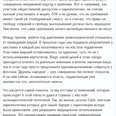
совершенно неправовой подход к проблеме. Вот я, например, как
участник общественной дискуссии о наркополитике, не считаю
нужным участвовать в акциях ЛЛК и не думаю, что их требования
имеют такой уж злободневный смысл, но я считаю, что право на
свободу собраний и свободу высказывания должно быть защищено.
Тем более, что сами требования ничего антиобщественного не несут.
Между прочим, ребята под давлением правоохранителей отказались
от проведения марша. В прошлые годы они подавали уведомления о
шествиях и каждый раз наталкивались на жёсткое подавление.
Участники маршей отлавливались по одиночке, чуть ли не с
использованием вертолётов. Видя, какой ценой в этом городе
приходится платить за довольно невинные и вполне законные вещи,
они в этом году просто предложили единомышленникам собраться у
фонтана "Дружбы народов" – уже совершенно без всяких лозунгов.
И на чём сейчас основывается власть, подавляющая уже
неизвестно что, окончательно неясно.
Что касается самой конопли, то мы отстаём от изменений, которые
происходят в этой области даже в странах с жёсткой
антинаркотической политикой. Так, во многих штатах США, жёсткая
наркополитика которых для наших борцов с наркотиками всегда
была ориентиром, уже разрешено медицинское использование
конопли. Это продиктовано здравым смыслом: определённые