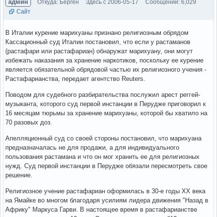
админ
Откуда: Берген
Здесь с 2006-05-17
Сообщений: 6,029
Сайт
В Италии курение марихуаны признано религиозным обрядом
Кассационный суд Италии постановил, что если у растаманов
(растафари или растафариан) обнаружат марихуану, они могут
избежать наказания за хранение наркотиков, поскольку ее курение
является обязательной обрядовой частью их религиозного учения -
Растафарианства, передает агентство Reuters.
Поводом для судебного разбирательства послужил арест реггей-
музыканта, которого суд первой инстанции в Перудже приговорил к
16 месяцам тюрьмы за хранение марихуаны, которой бы хватило на
70 разовых доз.
Апелляционный суд со своей стороны постановил, что марихуана
предназначалась не для продажи, а для индивидуального
пользования растамана и что он мог хранить ее для религиозных
нужд. Суд первой инстанции в Перудже обязали пересмотреть свое
решение.
Религиозное учение растафариан оформилась в 30-е годы XX века
на Ямайке во многом благодаря усилиям лидера движения "Назад в
Африку" Маркуса Гарви. В настоящее время в растафарианстве