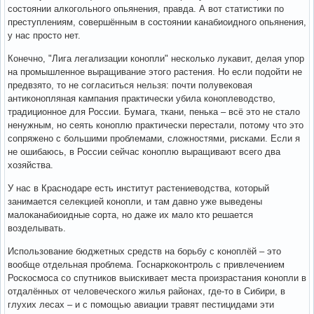
состоянии алкогольного опьянения, правда. А вот статистики по
преступлениям, совершённым в состоянии канабиоидного опьянения,
у нас просто нет.
Конечно, "Лига легализации конопли" несколько лукавит, делая упор
на промышленное выращивание этого растения. Но если подойти не
предвзято, то не согласиться нельзя: почти полувековая
антиконопляная кампания практически убила коноплеводство,
традиционное для России. Бумага, ткани, пенька – всё это не стало
ненужным, но сеять коноплю практически перестали, потому что это
сопряжено с большими проблемами, сложностями, рисками. Если я
не ошибаюсь, в России сейчас коноплю выращивают всего два
хозяйства.
У нас в Краснодаре есть институт растениеводства, который
занимается селекцией конопли, и там давно уже выведены
малоканабиоидные сорта, но даже их мало кто решается
возделывать.
Использование бюджетных средств на борьбу с коноплёй – это
вообще отдельная проблема. Госнаркоконтроль с привлечением
Роскосмоса со спутников выискивает места произрастания конопли в
отдалённых от человеческого жилья районах, где-то в Сибири, в
глухих лесах – и с помощью авиации травят пестицидами эти