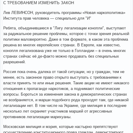
С ТРЕБОВАНИЕМ ИЗМЕНИТЬ ЗАКОН
Лев ЛЕВИНСОН, руководитель программы «Новая наркополитика»
Института прав человека — специально для "И"
Ребята, объединившиеся в "Лигу легализации конопли", выступают
за радикальное решение проблемы, которое с точки зрения реальной
политики маловероятно. Даже в том формате, в каком эта проблема
решена во многих европейских странах. В Европе, как известно,
конопля легализована уже не только в Голландии – в очень многих
странах сейчас её де-факто можно продавать без специальных
разрешений.
Россия пока очень далека от такой ситуации, но у граждан, тем не
менее, есть законное право открыто выступать с требованиями к
власти принять те или иные решения. Такие акции не имеют никакого
отношения к пропаганде наркотиков, а поднимают политические
вопросы. Бороться за изменения закона в демократических странах
не возбраняется, и марши подобного рода проходят там, где никакой
легализации нет. В том числе на Украине, где милиция в последние
несколько лет охраняет участников маршей от агрессивных
противников легализации марихуаны.
Московская милиция и мэрия, которые настырно препятствуют
осуществлению конституционного права граждан, демонстрируют