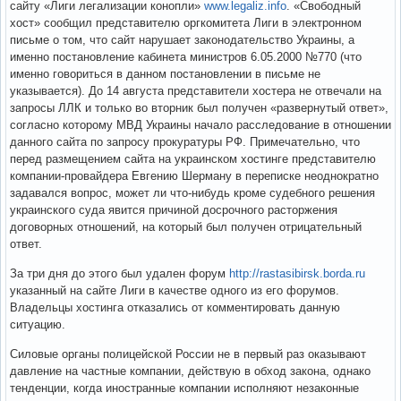
сайту «Лиги легализации конопли»
www.legaliz.info
. «Свободный
хост» сообщил представителю оргкомитета Лиги в электронном
письме о том, что сайт нарушает законодательство Украины, а
именно постановление кабинета министров 6.05.2000 №770 (что
именно говориться в данном постановлении в письме не
указывается). До 14 августа представители хостера не отвечали на
запросы ЛЛК и только во вторник был получен «развернутый ответ»,
согласно которому МВД Украины начало расследование в отношении
данного сайта по запросу прокуратуры РФ. Примечательно, что
перед размещением сайта на украинском хостинге представителю
компании-провайдера Евгению Шерману в переписке неоднократно
задавался вопрос, может ли что-нибудь кроме судебного решения
украинского суда явится причиной досрочного расторжения
договорных отношений, на который был получен отрицательный
ответ.
За три дня до этого был удален форум
http://rastasibirsk.borda.ru
указанный на сайте Лиги в качестве одного из его форумов.
Владельцы хостинга отказались от комментировать данную
ситуацию.
Силовые органы полицейской России не в первый раз оказывают
давление на частные компании, действую в обход закона, однако
тенденции, когда иностранные компании исполняют незаконные