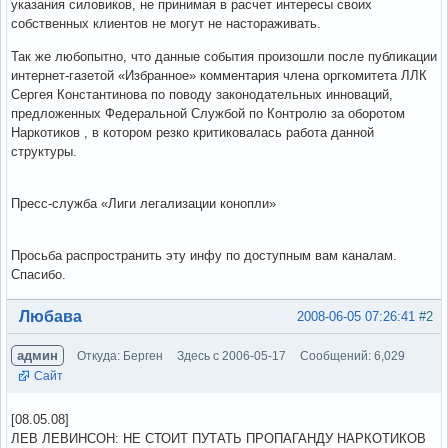
указания силовиков, не принимая в расчет интересы своих
собственных клиентов не могут не настораживать.
Так же любопытно, что данные события произошли после публикации
интернет-газетой «Избранное» комментария члена оргкомитета ЛЛК
Сергея Константинова по поводу законодательных инноваций,
предложенных Федеральной Службой по Контролю за оборотом
Наркотиков , в котором резко критиковалась работа данной
структуры.
Пресс-служба «Лиги легализации конопли»
Просьба распространить эту инфу по доступным вам каналам.
Спасибо.
Вне форума
Любава
2008-06-05 07:26:41
#2
админ
Откуда: Берген
Здесь с 2006-05-17
Сообщений: 6,029
Сайт
[08.05.08]
ЛЕВ ЛЕВИНСОН: НЕ СТОИТ ПУТАТЬ ПРОПАГАНДУ НАРКОТИКОВ