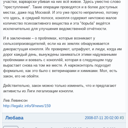
участки, варварски убивая на них всё живое. Здесь уместно слово
"преступление". Такие операции проводятся и в более доступных
местах, даже под Москвой. И это уже просто неприлично, потому
что здесь, в средней полосе, конопля содержит ничтожно малое
количество психоактивного вещества и эта "борьба" ведётся
исключительно для улучшения ведомственной отчётности.
И в заключении – о проблемах, которые возникают у
сельхозпроизводителей, если на их землях обнаруживается
дикорастущая конопля. Их проверяют, штрафуют, и люди, когда им
дорог каждый день, вынуждены заниматься этими надуманными
проблемами и воевать с коноплёй, которая в следующем году
вырастает снова на том же месте. А наркоконторль подходит
формально, как это было с ветеринарами и химиками. Мол, есть
закон, его не обойти.
Действительно, закон можно только изменить, что и предлагают
активисты из Лиги легализации конопли.
Лев Левинсон
http://legaliz.info/9/news/159
Вне форума
Любава
2008-07-11 20:02:00
#3