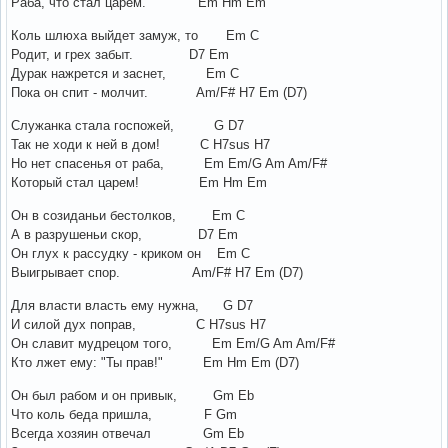
Раба, что стал царем. Em Hm Em
Коль шлюха выйдет замуж, то Em C
Родит, и грех забыт. D7 Em
Дурак нажрется и заснет, Em C
Пока он спит - молчит. Am/F# H7 Em (D7)
Служанка стала госпожей, G D7
Так не ходи к ней в дом! C H7sus H7
Но нет спасенья от раба, Em Em/G Am Am/F#
Который стал царем! Em Hm Em
Он в созиданьи бестолков, Em C
А в разрушеньи скор, D7 Em
Он глух к рассудку - криком он Em C
Выигрывает спор. Am/F# H7 Em (D7)
Для власти власть ему нужна, G D7
И силой дух поправ, C H7sus H7
Он славит мудрецом того, Em Em/G Am Am/F#
Кто лжет ему: "Ты прав!" Em Hm Em (D7)
Он был рабом и он привык, Gm Eb
Что коль беда пришла, F Gm
Всегда хозяин отвечал Gm Eb