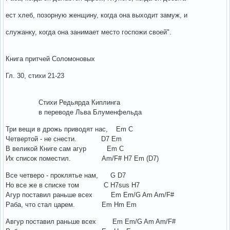
ест хлеб, позорную женщину, когда она выходит замуж, и
служанку, когда она занимает место госпожи своей".
Книга притчей Соломоновых
Гл. 30, стихи 21-23
Стихи Редьярда Киплинга
в переводе Льва Блуменфельда
Три вещи в дрожь приводят нас, Em C
Четвертой - не снести. D7 Em
В великой Книге сам агур Em C
Их список поместил. Am/F# H7 Em (D7)
Все четверо - проклятье нам, G D7
Но все же в списке том C H7sus H7
Агур поставил раньше всех Em Em/G Am Am/F#
Раба, что стал царем. Em Hm Em
Авгур поставил раньше всех Em Em/G Am Am/F#