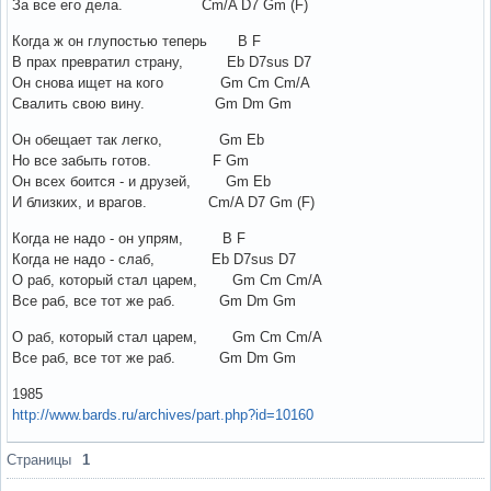
За все его дела. Cm/A D7 Gm (F)
Когда ж он глупостью теперь B F
В прах превратил страну, Eb D7sus D7
Он снова ищет на кого Gm Cm Cm/A
Свалить свою вину. Gm Dm Gm
Он обещает так легко, Gm Eb
Но все забыть готов. F Gm
Он всех боится - и друзей, Gm Eb
И близких, и врагов. Cm/A D7 Gm (F)
Когда не надо - он упрям, B F
Когда не надо - слаб, Eb D7sus D7
О раб, который стал царем, Gm Cm Cm/A
Все раб, все тот же раб. Gm Dm Gm
О раб, который стал царем, Gm Cm Cm/A
Все раб, все тот же раб. Gm Dm Gm
1985
http://www.bards.ru/archives/part.php?id=10160
Вне форума
Страницы
1