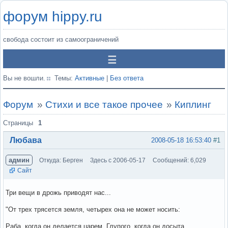
форум hippy.ru
свобода состоит из самоограничений
Вы не вошли.
Темы:
Активные
|
Без ответа
Форум
»
Стихи и все такое прочее
»
Киплинг
Страницы
1
Любава
2008-05-18 16:53:40
#1
админ
Откуда: Берген
Здесь с 2006-05-17
Сообщений: 6,029
Сайт
Три вещи в дрожь приводят нас...
"От трех трясется земля, четырех она не может носить:
Раба, когда он делается царем, Глупого, когда он досыта