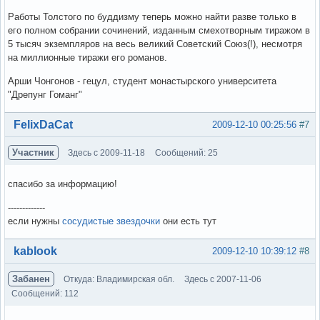
Работы Толстого по буддизму теперь можно найти разве только в
его полном собрании сочинений, изданным смехотворным тиражом в
5 тысяч экземпляров на весь великий Советский Союз(!), несмотря
на миллионные тиражи его романов.
Арши Чонгонов - гецул, студент монастырского университета
"Дрепунг Гоманг"
Вне форума
FelixDaCat
2009-12-10 00:25:56
#7
Участник
Здесь с 2009-11-18
Сообщений: 25
спасибо за информацию!
-------------
если нужны
сосудистые звездочки
они есть тут
Вне форума
kablook
2009-12-10 10:39:12
#8
Забанен
Откуда: Владимирская обл.
Здесь с 2007-11-06
Сообщений: 112