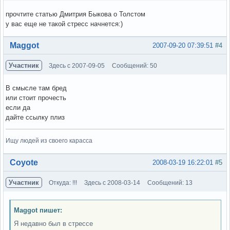
прочтите статью Дмитрия Быкова о Толстом
у вас еще не такой стресс начнется:)
Вне форума
Maggot
2007-09-20 07:39:51
#4
Участник
Здесь с 2007-09-05
Сообщений: 50
В смысле там бред
или стоит прочесть
если да
дайте ссылку плиз
Ищу людей из своего карасса
Вне форума
Coyote
2008-03-19 16:22:01
#5
Участник
Откуда: !!!
Здесь с 2008-03-14
Сообщений: 13
Maggot пишет:
Я недавно был в стрессе