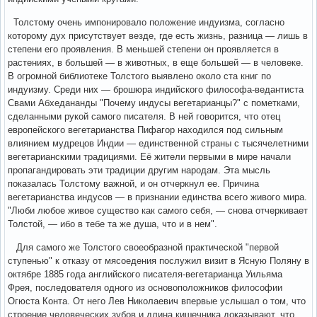
Толстому очень импонировало положение индуизма, согласно
которому дух присутствует везде, где есть жизнь, разница — лишь в
степени его проявления. В меньшей степени он проявляется в
растениях, в большей — в животных, в еще большей — в человеке.
В огромной библиотеке Толстого выявлено около ста книг по
индуизму. Среди них — брошюра индийского философа-ведантиста
Свами Абхедананды "Почему индусы вегетарианцы?" с пометками,
сделанными рукой самого писателя. В ней говорится, что отец
европейского вегетарианства Пифагор находился под сильным
влиянием мудрецов Индии — единственной страны с тысячелетними
вегетарианскими традициями. Её жители первыми в мире начали
пропагандировать эти традиции другим народам. Эта мысль
показалась Толстому важной, и он отчеркнул ее. Причина
вегетарианства индусов — в признании единства всего живого мира.
"Люби любое живое существо как самого себя, — снова отчеркивает
Толстой, — ибо в тебе та же душа, что и в нем".
Для самого же Толстого своеобразной практической "первой
ступенью" к отказу от мясоедения послужил визит в Ясную Поляну в
октябре 1885 года английского писателя-вегетарианца Уильяма
Фрея, последователя одного из основоположников философии
Огюста Конта. От него Лев Николаевич впервые услышал о том, что
строение человеческих зубов и длина кишечника доказывают, что