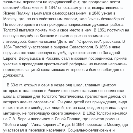
экзамены, перевелся на юридический ф-т, где продолжал вести
светский образ жизни. В 1847 он оставил ун-т и, возвратившись в
Ясную Поляну, занимался самообразованием; в 1848 уехал в
Москву, где, по его собственным словам, жил "очень безалаберно".
Но все это время в нем проходила напряженная духовная работа:
Толстой пытался понять мир и свое место в нем. В 1851 поступил на
военную службу на Кавказе и начал серьезно заниматься
литературой: были написаны "Детство", "Отрочество", рассказы. В
1854 Толстой участвовал в обороне Севастополя. В 1856 в чине
поручика оставил военную службу, путешествовал по Западной
Европе. Вернувшись в Россию, стал мировым посредником, приняв
участие в проведении крестьянской реформы, но вызвал неприязнь
помещиков защитой крестьянских интересов и был освобожден от
должности.
В 60-х гг. открыл у себя в уезде ряд школ, главным центром
которых стала первая в России экспериментальная яснополянская
школа, ставшая для Толстого "поэтическим, прелестным делом, от
которого нельзя оторваться". Он учил детей без принуждения, видя
в них таких же свободных людей, как он сам; создал оригинальную
методику, не потерявшую своего значения. В 1862 Толстой женился
на С.А. Берс и поселился в Ясной Поляне, где написал романы
"Война и мир", "Анна Каренина" и др. В 1884 переехал в Москву, где
участвовал в переписи населения. Социально-религиозные и