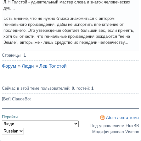
Л.Н.Толстой - удивительный мастер слова и знаток человеческих
душ...
Есть мнение, что не нужно близко знакомиться с автором
гениального произведения, дабы не испортить впечатление от
последнего. Это утверждение обретает больший вес, если принять,
хотя бы отчасти, что гениальные произведения рождаются "не на
Земле", авторы же - лишь средство их передачи человечеству...
Вне форума
Страницы
1
Форум
»
Люди
»
Лев Толстой
Сейчас в этой теме пользователей:
0
, гостей:
1
[Bot] ClaudeBot
Перейти
Atom лента темы
Под управлением FluxBB
Модифицировал Visman