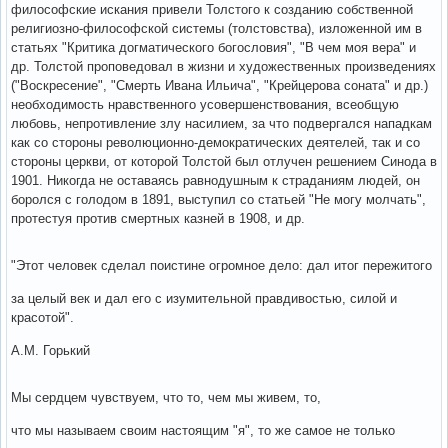
философские искания привели Толстого к созданию собственной
религиозно-философской системы (толстовства), изложенной им в
статьях "Критика догматического богословия", "В чем моя вера" и
др. Толстой проповедовал в жизни и художественных произведениях
("Воскресение", "Смерть Ивана Ильича", "Крейцерова соната" и др.)
необходимость нравственного усовершенствования, всеобщую
любовь, непротивление злу насилием, за что подвергался нападкам
как со стороны революционно-демократических деятелей, так и со
стороны церкви, от которой Толстой был отлучен решением Синода в
1901. Никогда не оставаясь равнодушным к страданиям людей, он
боролся с голодом в 1891, выступил со статьей "Не могу молчать",
протестуя против смертных казней в 1908, и др.
"Этот человек сделал поистине огромное дело: дал итог пережитого
за целый век и дал его с изумительной правдивостью, силой и
красотой".
А.М. Горький
Мы сердцем чувствуем, что то, чем мы живем, то,
что мы называем своим настоящим "я", то же самое не только