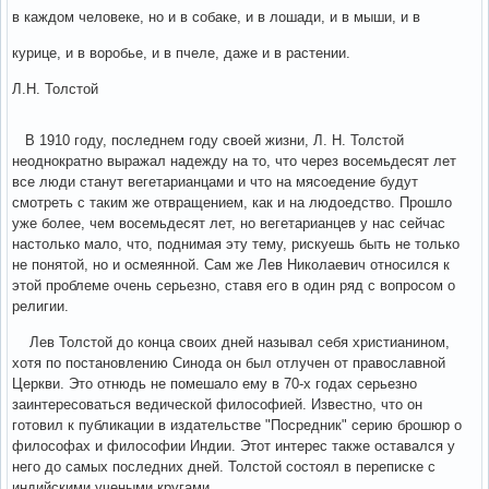
в каждом человеке, но и в собаке, и в лошади, и в мыши, и в
курице, и в воробье, и в пчеле, даже и в растении.
Л.Н. Толстой
В 1910 году, последнем году своей жизни, Л. Н. Толстой
неоднократно выражал надежду на то, что через восемьдесят лет
все люди станут вегетарианцами и что на мясоедение будут
смотреть с таким же отвращением, как и на людоедство. Прошло
уже более, чем восемьдесят лет, но вегетарианцев у нас сейчас
настолько мало, что, поднимая эту тему, рискуешь быть не только
не понятой, но и осмеянной. Сам же Лев Николаевич относился к
этой проблеме очень серьезно, ставя его в один pяд с вопpосом о
pелигии.
Лев Толстой до конца своих дней называл себя христианином,
хотя по постановлению Синода он был отлучен от православной
Церкви. Это отнюдь не помешало ему в 70-х годах серьезно
заинтересоваться ведической философией. Известно, что он
готовил к публикации в издательстве "Посредник" серию брошюр о
философах и философии Индии. Этот интерес также оставался у
него до самых последних дней. Толстой состоял в переписке с
индийскими учеными кругами.