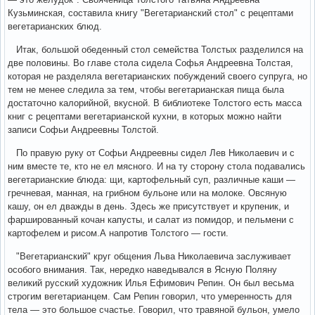
Кузьминская, составила книгу "Вегетарианский стол" с рецептами
вегетарианских блюд.
Итак, большой обеденный стол семейства Толстых разделился на
две половины. Во главе стола сидела Софья Андреевна Толстая,
которая не разделяла вегетарианских побуждений своего супруга, но
тем не менее следила за тем, чтобы вегетарианская пища была
достаточно калорийной, вкусной. В библиотеке Толстого есть масса
книг с рецептами вегетарианской кухни, в которых можно найти
записи Софьи Андреевны Толстой.
По правую руку от Софьи Андреевны сидел Лев Николаевич и с
ним вместе те, кто не ел мясного. И на ту сторону стола подавались
вегетарианские блюда: щи, картофельный суп, различные каши —
гречневая, манная, на грибном бульоне или на молоке. Овсяную
кашу, он ел дважды в день. Здесь же присутствует и крупеник, и
фаршированный кочан капусты, и салат из помидор, и пельмени с
картофелем и рисом.А напротив Толстого — гости.
"Вегетарианский" круг общения Льва Николаевича заслуживает
особого внимания. Так, нередко наведывался в Ясную Поляну
великий русский художник Илья Ефимович Репин. Он был весьма
строгим вегетарианцем. Сам Репин говорил, что умеренность для
тела — это большое счастье. Говорил, что травяной бульон, умело