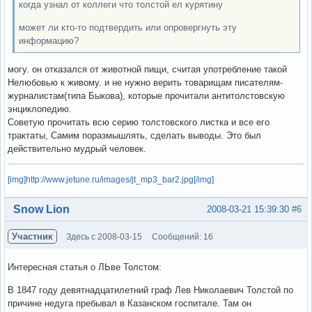
когда узнал от коллеги что толстой ел курятину
может ли кто-то подтвердить или опровергнуть эту
информацию?
могу. он отказался от животной пищи, считая употребление такой
Нелюбовью к живому. и не нужно верить товарищам писателям-
журналистам(типа Быкова), которые прочитали антитолстовскую
энциклопедию.
Советую прочитать всю серию толстовского листка и все его
трактаты, Самим поразмышлять, сделать выводы. Это был
действительно мудрый человек.
[img]http://www.jetune.ru/images/jt_mp3_bar2.jpg[/img]
Вне форума
Snow Lion
2008-03-21 15:39:30
#6
Участник
Здесь с 2008-03-15
Сообщений: 16
Интересная статья о ЛЬве Толстом:
В 1847 году девятнадцатилетний граф Лев Николаевич Толстой по
причине недуга пребывал в Казанском госпитале. Там он