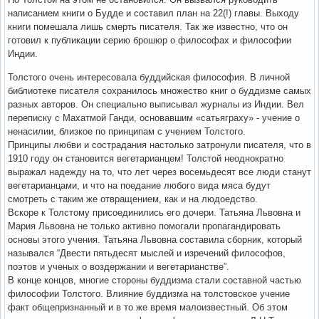
написанием книги о Будде и составил план на 22(!) главы. Выходу
книги помешала лишь смерть писателя. Так же известно, что он
готовил к публикации серию брошюр о философах и философии
Индии.
Толстого очень интересовала буддийская философия. В личной
библиотеке писателя сохранилось множество книг о буддизме самых
разных авторов. Он специально выписывал журналы из Индии. Вел
переписку с Махатмой Ганди, основавшим «сатьяграху» - учение о
ненасилии, близкое по принципам с учением Толстого.
Принципы любви и сострадания настолько затронули писателя, что в
1910 году он становится вегетарианцем! Толстой неоднократно
выражал надежду на то, что лет через восемьдесят все люди станут
вегетарианцами, и что на поедание любого вида мяса будут
смотреть с таким же отвращением, как и на людоедство.
Вскоре к Толстому присоединились его дочери. Татьяна Львовна и
Мария Львовна не только активно помогали пропагандировать
основы этого учения. Татьяна Львовна составила сборник, который
назывался “Двести пятьдесят мыслей и изречений философов,
поэтов и ученых о воздержании и вегетарианстве”.
В конце концов, многие стороны буддизма стали составной частью
философии Толстого. Влияние буддизма на толстовское учение
факт общепризнанный и в то же время малоизвестный. Об этом