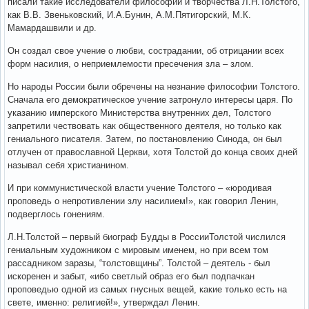
писали такие исследователи философии и творчества Л.Н.Толстого,
как В.В. Звеньковский, И.А.Бунин, А.М.Пятигорский, М.К.
Мамардашвили и др.
Он создал свое учение о любви, сострадании, об отрицании всех
форм насилия, о неприемлемости пресечения зла – злом.
Но народы России были обречены на незнание философии Толстого.
Сначала его демократическое учение затронуло интересы царя. По
указанию имперского Министерства внутренних дел, Толстого
запретили чествовать как общественного деятеля, но только как
гениального писателя. Затем, по постановлению Синода, он был
отлучен от православной Церкви, хотя Толстой до конца своих дней
называл себя христианином.
И при коммунистической власти учение Толстого – «юродивая
проповедь о непротивлении злу насилием!», как говорил Ленин,
подверглось гонениям.
Л.Н.Толстой – первый биограф Будды в РоссииТолстой числился
гениальным художником с мировым именем, но при всем том
рассадником заразы, “толстовщины”. Толстой – деятель - был
искоренен и забыт, «ибо светлый образ его был подпачкан
проповедью одной из самых гнусных вещей, какие только есть на
свете, именно: религией!», утверждал Ленин.