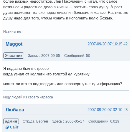
более важных недостатков. Лев Николаевич считал, что самое
истинное и радостное дело в жизни — растить свою душу. А рост
души возможен только через лишения большие и малые. Растить же
душу надо для того, чтобы узнать и исполнить волю Божью.
Истины нет
Вне форума
Maggot
2007-09-20 07:16:15
#2
Участник
Здесь с 2007-09-05
Сообщений: 50
Я недавно был в стрессе
когда узнал от коллеги что толстой ел курятину
может ли кто-то подтвердить или опровергнуть эту информацию?
Ищу людей из своего карасса
Вне форума
Любава
2007-09-20 07:32:10
#3
админ
Откуда: Берген
Здесь с 2006-05-17
Сообщений: 6,029
Сайт