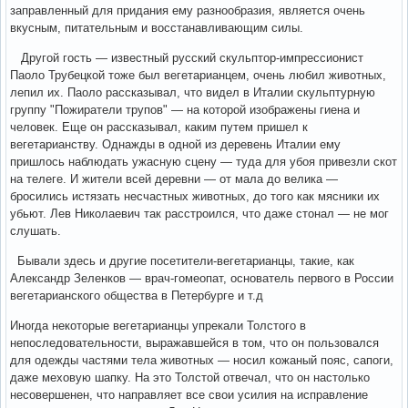
заправленный для придания ему разнообразия, является очень
вкусным, питательным и восстанавливающим силы.
Другой гость — известный русский скульптор-импрессионист
Паоло Трубецкой тоже был вегетарианцем, очень любил животных,
лепил их. Паоло рассказывал, что видел в Италии скульптурную
группу "Пожиратели трупов" — на котоpой изображены гиена и
человек. Еще он рассказывал, каким путем пришел к
вегетарианству. Однажды в одной из деревень Италии ему
пришлось наблюдать ужасную сцену — туда для убоя привезли скот
на телеге. И жители всей деревни — от мала до велика —
бросились истязать несчастных животных, до того как мясники их
убьют. Лев Николаевич так расстроился, что даже стонал — не мог
слушать.
Бывали здесь и другие посетители-вегетарианцы, такие, как
Александр Зеленков — врач-гомеопат, основатель первого в России
вегетарианского общества в Петербурге и т.д
Иногда некоторые вегетарианцы упрекали Толстого в
непоследовательности, выражавшейся в том, что он пользовался
для одежды частями тела животных — носил кожаный пояс, сапоги,
даже меховую шапку. На это Толстой отвечал, что он настолько
несовершенен, что направляет все свои усилия на исправление