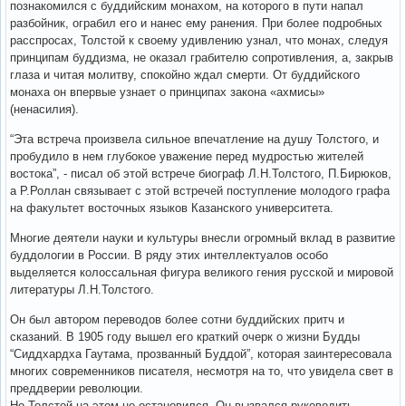
познакомился с буддийским монахом, на которого в пути напал
разбойник, ограбил его и нанес ему ранения. При более подробных
расспросах, Толстой к своему удивлению узнал, что монах, следуя
принципам буддизма, не оказал грабителю сопротивления, а, закрыв
глаза и читая молитву, спокойно ждал смерти. От буддийского
монаха он впервые узнает о принципах закона «ахмисы»
(ненасилия).
“Эта встреча произвела сильное впечатление на душу Толстого, и
пробудило в нем глубокое уважение перед мудростью жителей
востока”, - писал об этой встрече биограф Л.Н.Толстого, П.Бирюков,
а Р.Роллан связывает с этой встречей поступление молодого графа
на факультет восточных языков Казанского университета.
Многие деятели науки и культуры внесли огромный вклад в развитие
буддологии в России. В ряду этих интеллектуалов особо
выделяется колоссальная фигура великого гения русской и мировой
литературы Л.Н.Толстого.
Он был автором переводов более сотни буддийских притч и
сказаний. В 1905 году вышел его краткий очерк о жизни Будды
“Сиддхардха Гаутама, прозванный Буддой”, которая заинтересовала
многих современников писателя, несмотря на то, что увидела свет в
преддверии революции.
Но Толстой на этом не остановился. Он вызвался руководить