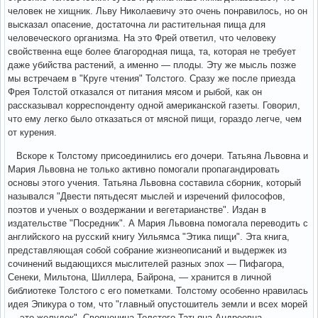
человек не хищник. Льву Николаевичу это очень понравилось, но он
высказал опасение, достаточна ли растительная пища для
человеческого организма. На это Фрей ответил, что человеку
свойственна еще более благородная пища, та, которая не требует
даже убийства растений, а именно — плоды. Эту же мысль позже
мы встречаем в "Круге чтения" Толстого. Сразу же после приезда
Фрея Толстой отказался от питания мясом и рыбой, как он
рассказывал корреспонденту одной американской газеты. Говорил,
что ему легко было отказаться от мясной пищи, гораздо легче, чем
от курения.
Вскоре к Толстому присоединились его дочери. Татьяна Львовна и
Мария Львовна не только активно помогали пропагандировать
основы этого учения. Татьяна Львовна составила сборник, который
назывался "Двести пятьдесят мыслей и изречений философов,
поэтов и ученых о воздержании и вегетарианстве". Издан в
издательстве "Посредник". А Мария Львовна помогала переводить с
английского на русский книгу Уильямса "Этика пищи". Эта книга,
представляющая собой собрание жизнеописаний и выдержек из
сочинений выдающихся мыслителей pазных эпох — Пифагора,
Сенеки, Мильтона, Шиллера, Байрона, — хранится в личной
библиотеке Толстого с его пометками. Толстому особенно нравилась
идея Эпикура о том, что "главный опустошитель земли и всех морей
— это желудок". Свояченица Толстого Татьяна Андреевна