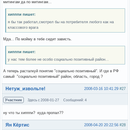
митингам да по митингам...
хипппи пишет:
я бы так работал,смотрел бы на потребителя любого как на
классового врага
Мда... По мойму в тебе сидит зависть.
хипппи пишет:
у нас тем более не особо социально позитивный район...
А теперь расталкуй понятие "социально позитивный". И где в РФ
самый "социально позитивный" район, область, город ?
Вне форума
Нетуж_извольте!
2008-03-16 10:41:29
#27
Участник
Здесь с 2008-01-27
Сообщений: 4
ну что ты хипппи? куда пропал??
Вне форума
Ян Кёртис
2008-04-20 20:22:56
#28