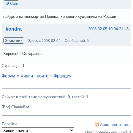
Сайт
найдите на монмартре Принца, хипового художника из России
Вне форума
kondra
2008-02-05 10:04:21
#3
Участник
Здесь с 2008-02-04
Сообщений: 5
Хорошо! ПОстараюсь.
Вне форума
Страницы
1
Форум
»
Хиппи - почта
»
Франция
Сейчас в этой теме пользователей:
0
, гостей:
1
[Bot] ClaudeBot
Перейти
Atom лента темы
Под управлением FluxBB