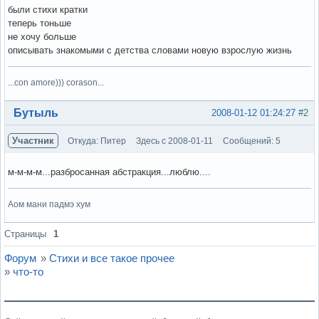
были стихи кратки
теперь тоньше
не хочу больше
описывать знакомыми с детства словами новую взрослую жизнь
...con amore))) corason...
Вне форума
Бутыль
2008-01-12 01:24:27
#2
Участник
Откуда: Питер
Здесь с 2008-01-11
Сообщений: 5
м-м-м-м...разбросанная абстракция...люблю....
Аом мани падмэ хум
Вне форума
Страницы
1
Форум
»
Стихи и все такое прочее
»
что-то