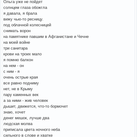
Ольга уже не пойдет
солнцем глаза обожгла
я давала, я брала
вижу чью-то ресницу.
под облачной колесницей
снимать ворон
на памятнике павшим в Афганистане и Чечне
на моей войне
три санитара
крови на троих мало
я помню балкон
на нем - он
с ним - я
очень острые края
все равно подниму
нет, не в Крыму
пару каменных век
а за ними - жив человек
дышит, движется, что-то бормочет
знаю, хочет
денег мешок, лучше два
людская молва
приписала цвета ночного неба
сильного в слове и хватке