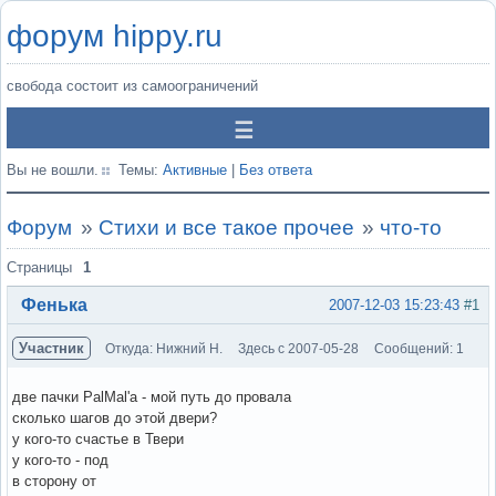
форум hippy.ru
свобода состоит из самоограничений
Вы не вошли.
Темы:
Активные
|
Без ответа
Форум
»
Стихи и все такое прочее
»
что-то
Страницы
1
Фенька
2007-12-03 15:23:43
#1
Участник
Откуда: Нижний Н.
Здесь с 2007-05-28
Сообщений: 1
две пачки PalMal'а - мой путь до провала
сколько шагов до этой двери?
у кого-то счастье в Твери
у кого-то - под
в сторону от