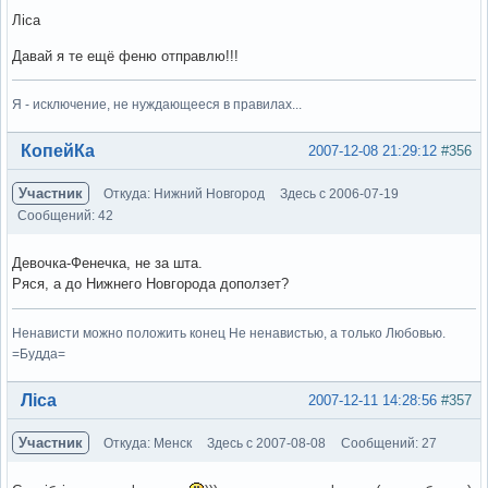
Ліса
Давай я те ещё феню отправлю!!!
Я - исключение, не нуждающееся в правилах...
Вне форума
КопейКа
2007-12-08 21:29:12
#356
Участник
Откуда: Нижний Новгород
Здесь с 2006-07-19
Сообщений: 42
Девочка-Фенечка, не за шта.
Ряся, а до Нижнего Новгорода доползет?
Ненависти можно положить конец Не ненавистью, а только Любовью.
=Будда=
Вне форума
Ліса
2007-12-11 14:28:56
#357
Участник
Откуда: Менск
Здесь с 2007-08-08
Сообщений: 27