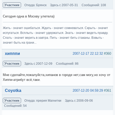
Участник
Откуда: Брянск
Здесь с 2007-05-31
Сообщений: 108
Сегодня одна в Москву улетела)
Жить - значит ошибаться. Ждать - значит сомневаться. Скрыть - значит
испугаться. Всплыть - значит удержаться. Знать - значит видеть правду.
Спать - значит верить в завтра. Пить - значит бить стаканы. Взвыть -
значит быть на грани...
Вне форума
хипппи
2007-12-17 22:12:32
#360
Участник
Здесь с 2007-12-09
Сообщений: 86
Мне сделайте,пожалуйста,хипанов в городе нет,сам могу,но хочу от
Хиппи-атрибут всё,таки.
Вне форума
Coyotka
2007-12-20 04:59:29
#361
Участник
Откуда: прерия Магнитки
Здесь с 2006-09-06
Сообщений: 54