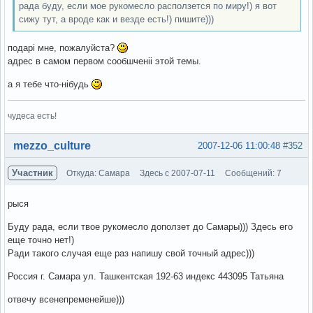
рада буду, если мое рукомесло расползется по миру!) я вот
сижу тут, а вроде как и везде есть!) пишите)))
подарі мне, пожалуйста?
адрес в самом первом сообшченіі этой темы.
а я тебе что-нібудь
чудеса есть!
Вне форума
mezzo_culture
2007-12-06 11:00:48
#352
Участник
Откуда: Самара
Здесь с 2007-07-11
Сообщений: 7
рыся
Буду рада, если твое рукомесло доползет до Самары))) Здесь его
еще точно нет!)
Ради такого случая еще раз напишу свой точный адрес)))
Россия г. Самара ул. Ташкентская 192-63 индекс 443095 Татьяна
отвечу всенепременейше)))