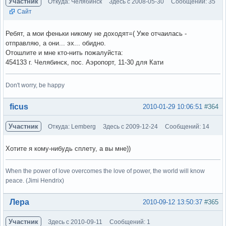
Участник
Откуда: Челябинск
Здесь с 2008-05-30
Сообщений: 35
Сайт
Ребят, а мои феньки никому не доходят=( Уже отчаилась -
отправляю, а они... эх... обидно.
Отошлите и мне кто-нить пожалуйста:
454133 г. Челябинск, пос. Аэропорт, 11-30 для Кати
Don't worry, be happy
Вне форума
ficus
2010-01-29 10:06:51
#364
Участник
Откуда: Lemberg
Здесь с 2009-12-24
Сообщений: 14
Хотите я кому-нибудь сплету, а вы мне))
When the power of love overcomes the love of power, the world will know
peace. (Jimi Hendrix)
Вне форума
Лера
2010-09-12 13:50:37
#365
Участник
Здесь с 2010-09-11
Сообщений: 1