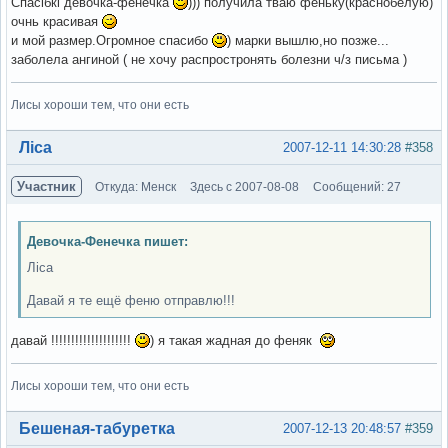
Спасібкі девочка-фенечка
))) получила тваю феньку(краснобелую)
очнь красивая
и мой размер.Огромное спасибо
) марки вышлю,но позже...
заболела ангиной ( не хочу распростронять болезни ч/з письма )
Лисы хороши тем, что они есть
Вне форума
Ліса
2007-12-11 14:30:28
#358
Участник
Откуда: Менск
Здесь с 2007-08-08
Сообщений: 27
Девочка-Фенечка пишет:
Ліса
Давай я те ещё феню отправлю!!!
давай !!!!!!!!!!!!!!!!!!!!
) я такая жадная до феняк
Лисы хороши тем, что они есть
Вне форума
Бешеная-табуретка
2007-12-13 20:48:57
#359