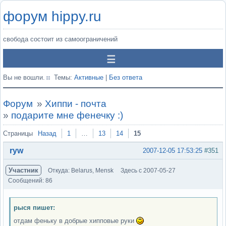
форум hippy.ru
свобода состоит из самоограничений
Вы не вошли.
Темы:
Активные
|
Без ответа
Форум
»
Хиппи - почта
»
подарите мне фенечку :)
Страницы
Назад
1
…
13
14
15
ryw
2007-12-05 17:53:25
#351
Участник
Откуда: Belarus, Mensk
Здесь с 2007-05-27
Сообщений: 86
рыся пишет:
отдам феньку в добрые хипповые руки