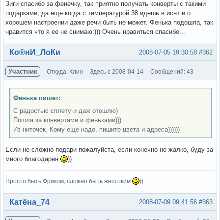
Зиги спасибо за фенечку, так приятно получать конверты с такими
подарками, да еще когда с температурой 38 идешь в иснт и о
хорошем настроении даже речи быть не может. Фенька подошла, так
нравится что я ее не снимаю:))) Очень нравиться спасибо...
Вне форума
Ко®нИ_ЛоКи
2008-07-05 19:30:58
#362
Участник
Откуда: Клин
Здесь с 2008-04-14
Сообщений: 43
Фенька пишет:
С радостью сплету и даж отошлю)
Пошла за конвертами и феньками)))
Из ниточек. Кому еще надо, пишите цвета и адреса))))))
Если не сложно подари пожалуйста, если конечно не жалко, буду за
много благодарен
))
Просто быть Фриком, сложно быть жестоким
))
Вне форума
Катёна_74
2008-07-09 09:41:56
#363