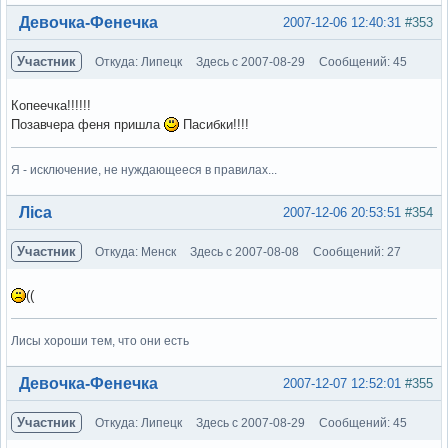
Вне форума
Девочка-Фенечка
2007-12-06 12:40:31
#353
Участник
Откуда: Липецк
Здесь с 2007-08-29
Сообщений: 45
Копеечка!!!!!!
Позавчера феня пришла
Пасибки!!!!
Я - исключение, не нуждающееся в правилах...
Вне форума
Ліса
2007-12-06 20:53:51
#354
Участник
Откуда: Менск
Здесь с 2007-08-08
Сообщений: 27
((
Лисы хороши тем, что они есть
Вне форума
Девочка-Фенечка
2007-12-07 12:52:01
#355
Участник
Откуда: Липецк
Здесь с 2007-08-29
Сообщений: 45