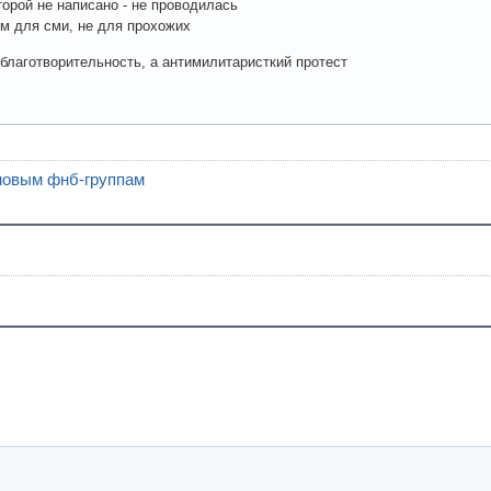
оторой не написано - не проводилась
м для сми, не для прохожих
е благотворительность, а антимилитаристкий протест
новым фнб-группам