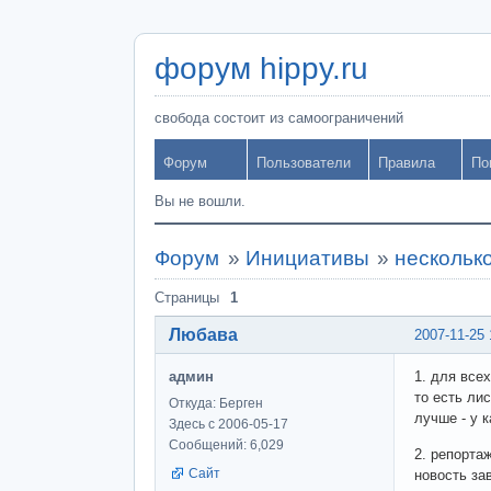
форум hippy.ru
свобода состоит из самоограничений
Форум
Пользователи
Правила
По
Вы не вошли.
Форум
»
Инициативы
»
нескольк
Страницы
1
Любава
2007-11-25 
админ
1. для все
то есть лис
Откуда: Берген
лучше - у 
Здесь с 2006-05-17
Сообщений: 6,029
2. репорта
Сайт
новость зав