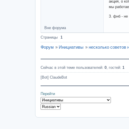
акция, о к
мы работае
3. фнб - н
Вне форума
Страницы
1
Форум
»
Инициативы
»
несколько советов 
Сейчас в этой теме пользователей:
0
, гостей:
1
[Bot] ClaudeBot
Перейти