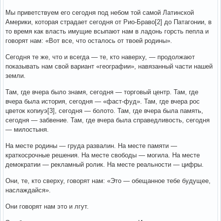
Мы приветствуем его сегодня под небом той самой Латинской
Америки, которая страдает сегодня от Рио-Браво[2] до Патагонии, в
то время как власть имущие всыпают нам в ладонь горсть пепла и
говорят нам: «Вот все, что осталось от твоей родины».
Сегодня те же, что и всегда — те, кто наверху, — продолжают
показывать нам свой вариант «географии», навязанный части нашей
земли.
Там, где вчера было знамя, сегодня — торговый центр. Там, где
вчера была история, сегодня — «фаст-фуд». Там, где вчера рос
цветок копиуэ[3], сегодня — болото. Там, где вчера была память,
сегодня — забвение. Там, где вчера была справедливость, сегодня
— милостыня.
На месте родины — груда развалин. На месте памяти —
краткосрочные решения. На месте свободы — могила. На месте
демократии — рекламный ролик. На месте реальности — цифры.
Они, те, кто сверху, говорят нам: «Это — обещанное тебе будущее,
наслаждайся».
Они говорят нам это и лгут.