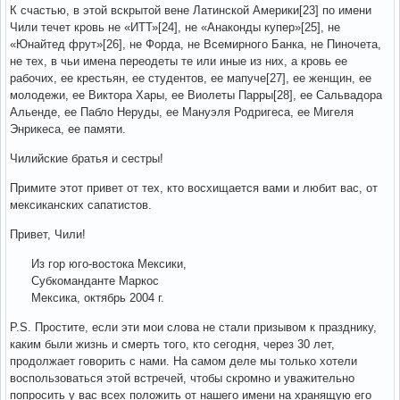
К счастью, в этой вскрытой вене Латинской Америки[23] по имени
Чили течет кровь не «ИТТ»[24], не «Анаконды купер»[25], не
«Юнайтед фрут»[26], не Форда, не Всемирного Банка, не Пиночета,
не тех, в чьи имена переодеты те или иные из них, а кровь ее
рабочих, ее крестьян, ее студентов, ее мапуче[27], ее женщин, ее
молодежи, ее Виктора Хары, ее Виолеты Парры[28], ее Сальвадора
Альенде, ее Пабло Неруды, ее Мануэля Родригеса, ее Мигеля
Энрикеса, ее памяти.
Чилийские братья и сестры!
Примите этот привет от тех, кто восхищается вами и любит вас, от
мексиканских сапатистов.
Привет, Чили!
Из гор юго-востока Мексики,
Субкоманданте Маркос
Мексика, октябрь 2004 г.
P.S. Простите, если эти мои слова не стали призывом к празднику,
каким были жизнь и смерть того, кто сегодня, через 30 лет,
продолжает говорить с нами. На самом деле мы только хотели
воспользоваться этой встречей, чтобы скромно и уважительно
попросить у вас всех положить от нашего имени на хранящую его