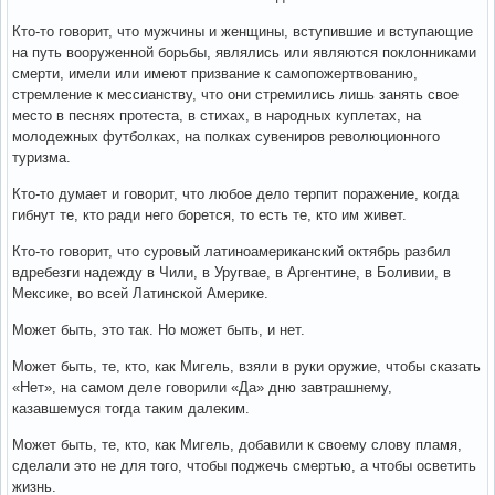
Кто-то говорит, что мужчины и женщины, вступившие и вступающие
на путь вооруженной борьбы, являлись или являются поклонниками
смерти, имели или имеют призвание к самопожертвованию,
стремление к мессианству, что они стремились лишь занять свое
место в песнях протеста, в стихах, в народных куплетах, на
молодежных футболках, на полках сувениров революционного
туризма.
Кто-то думает и говорит, что любое дело терпит поражение, когда
гибнут те, кто ради него борется, то есть те, кто им живет.
Кто-то говорит, что суровый латиноамериканский октябрь разбил
вдребезги надежду в Чили, в Уругвае, в Аргентине, в Боливии, в
Мексике, во всей Латинской Америке.
Может быть, это так. Но может быть, и нет.
Может быть, те, кто, как Мигель, взяли в руки оружие, чтобы сказать
«Нет», на самом деле говорили «Да» дню завтрашнему,
казавшемуся тогда таким далеким.
Может быть, те, кто, как Мигель, добавили к своему слову пламя,
сделали это не для того, чтобы поджечь смертью, а чтобы осветить
жизнь.