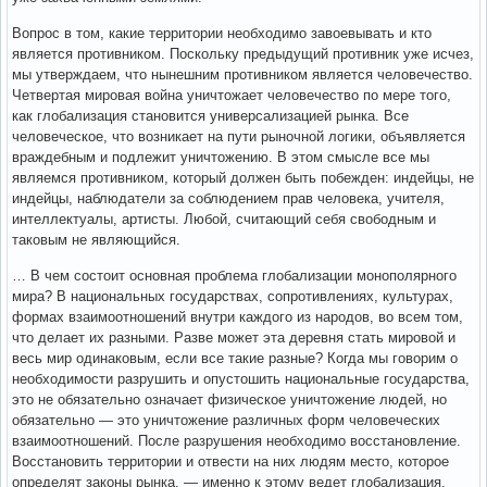
Вопрос в том, какие территории необходимо завоевывать и кто
является противником. Поскольку предыдущий противник уже исчез,
мы утверждаем, что нынешним противником является человечество.
Четвертая мировая война уничтожает человечество по мере того,
как глобализация становится универсализацией рынка. Все
человеческое, что возникает на пути рыночной логики, объявляется
враждебным и подлежит уничтожению. В этом смысле все мы
являемся противником, который должен быть побежден: индейцы, не
индейцы, наблюдатели за соблюдением прав человека, учителя,
интеллектуалы, артисты. Любой, считающий себя свободным и
таковым не являющийся.
… В чем состоит основная проблема глобализации монополярного
мира? В национальных государствах, сопротивлениях, культурах,
формах взаимоотношений внутри каждого из народов, во всем том,
что делает их разными. Разве может эта деревня стать мировой и
весь мир одинаковым, если все такие разные? Когда мы говорим о
необходимости разрушить и опустошить национальные государства,
это не обязательно означает физическое уничтожение людей, но
обязательно — это уничтожение различных форм человеческих
взаимоотношений. После разрушения необходимо восстановление.
Восстановить территории и отвести на них людям место, которое
определят законы рынка, — именно к этому ведет глобализация.