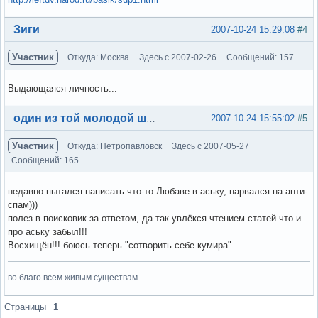
Вне форума
Зиги
2007-10-24 15:29:08
#4
Участник
Откуда: Москва
Здесь с 2007-02-26
Сообщений: 157
Выдающаяся личность...
Вне форума
2007-10-24 15:55:02
#5
один из той молодой шпаны
Участник
Откуда: Петропавловск
Здесь с 2007-05-27
Сообщений: 165
недавно пытался написать что-то Любаве в аську, нарвался на анти-
спам)))
полез в поисковик за ответом, да так увлёкся чтением статей что и
про аську забыл!!!
Восхищён!!! боюсь теперь "сотворить себе кумира"...
во благо всем живым существам
Вне форума
Страницы
1