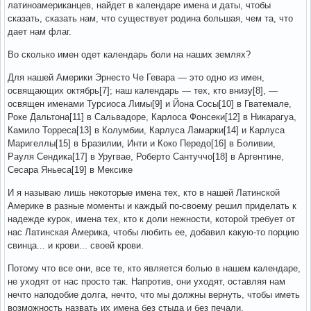
латиноамериканцев, найдет в календаре имена и даты, чтобы
сказать, сказать нам, что существует родина бoльшая, чем та, что
дает нам флаг.
Во сколько имен одет календарь боли на наших землях?
Для нашей Америки Эрнесто Че Гевара — это одно из имен,
освящающих октябрь[7]; наш календарь — тех, кто внизу[8], —
освящен именами Турсиоса Лимы[9] и Йона Сосы[10] в Гватемале,
Роке Дальтона[11] в Сальвадоре, Карлоса Фонсеки[12] в Никарагуа,
Камило Торреса[13] в Колумбии, Карлуса Ламарки[14] и Карлуса
Маригеллы[15] в Бразилии, Инти и Коко Передо[16] в Боливии,
Рауля Сендика[17] в Уругвае, Роберто Сантуччо[18] в Аргентине,
Сесара Яньеса[19] в Мексике
И я называю лишь некоторые имена тех, кто в нашей Латинской
Америке в разные моменты и каждый по-своему решил приделать к
надежде курок, имена тех, кто к доли нежности, которой требует от
нас Латинская Америка, чтобы любить ее, добавил какую-то порцию
свинца... и крови... своей крови.
Потому что все они, все те, кто является болью в нашем календаре,
не уходят от нас просто так. Напротив, они уходят, оставляя нам
нечто наподобие долга, нечто, что мы должны вернуть, чтобы иметь
возможность назвать их имена без стыда и без печали.