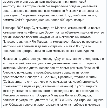
вместо этого они выдвинули требования принятия новой
конституции, в которой были бы закреплены общенациональная
собственность на естественные богатства Мексики и автономные
права для 57 коренных национальностей. К «Другой кампании»,
помимо САНО, присоединились более 900 организаций.
1 января 2006 года Субкоманданте Маркос, изменивший на время
кампании имя на «Делегадо Зеро», начал общемексиканский тур, во
время которого посетил каждый из 31 мексиканских штатов.
Путешествуя, как и Че Гевара, на мотоцикле, Маркос встречался с
местным населением и давал интервью. 9 мая 2006 года он
появился на центральном канале мексиканского телевидения.
Несмотря на действенную борьбу «Другой кампании» с бедностью и
эксплуатацией, она получила неоднозначные оценки. Во время
кампании Маркос дистанцировался от левых режимов Латинской
Америки, причислив к неолиберальным социалистические
правительства Венесуэлы, Боливии, Бразилии, Уругвая и Чили
(Субкоманданте считает, что они, прикрываясь левой риторикой,
отказываются идти на радикальные изменения). Субкоманданте
также усомнился в способности претендента на пост президента
Мексики от левых сил, Андреса Мануэля Лопеса Обрадора,
полностью устранить диктат МВФ, ВТО и США над страной. Однако
сам Обрадор усвоил и использовал многие из приёмов и методов