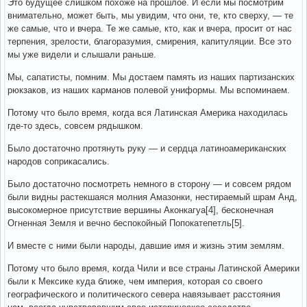
Это будущее слишком похоже на прошлое. И если мы посмотрим
внимательно, может быть, мы увидим, что они, те, кто сверху, — те
же самые, что и вчера. Те же самые, кто, как и вчера, просит от нас
терпения, зрелости, благоразумия, смирения, капитуляции. Все это
мы уже видели и слышали раньше.
Мы, сапатисты, помним. Мы достаем память из наших партизанских
рюкзаков, из наших карманов полевой униформы. Мы вспоминаем.
Потому что было время, когда вся Латинская Америка находилась
где-то здесь, совсем рядышком.
Было достаточно протянуть руку — и сердца латиноамериканских
народов соприкасались.
Было достаточно посмотреть немного в сторону — и совсем рядом
были видны растекшаяся молния Амазонки, нестираемый шрам Анд,
высокомерное присутствие вершины Аконкагуа[4], бесконечная
Огненная Земля и вечно беспокойный Попокатепетль[5].
И вместе с ними были народы, давшие имя и жизнь этим землям.
Потому что было время, когда Чили и все страны Латинской Америки
были к Мексике куда ближе, чем империя, которая со своего
географического и политического севера навязывает расстояния