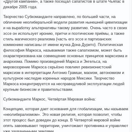
«Другой кампании», а также посещал сапатистов в штате Чьяпас в
декабре 2005 года.
Творчество Субкоманданте направлено, по большей части, на
обличение неолиберальной модели развития нынешней цивилизации
и на выработку альтернативы такому развитию. Очень часто в своих
эссе он использует иронию, притчи и поэтические приёмы, а также
стиль магического реализма (часть его эссе и партизанских
коммюнике написаны от имени жучка Дона Дурито). Политическая
философия Маркоса, называемая также сапатизмом, может быть
охарактеризована как совмещение основных принципов марксизма и
анархизма. Помимо произведений Маркса и Энгельса, на
мировоззрение Маркоса серьёзно повлиял ревизионистский
марксизм в интерпретации Антонио Грамши, маоизм, автономизм и
культурное наследие коренных народов Мексики. Творчество
Маркоса концентрируется на несправедливой эксплуатации людей
крупным бизнесом и правительствами.
Субкоманданте Маркос, Четвёртая Мировая война:
Концепцию, которая дает основания для глобализации, мы называем
«неолиберализмом». Это новая религия, которая позволит, чтобы
этот процесс был доведен до конца. В Четвертой мировой войне
опять завоевывают территории, уничтожают противника и управляют
уже захваченными землями.