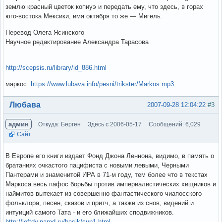
землю красный цветок копиуэ и передать ему, что здесь, в горах
юго-востока Мексики, имя октября то же — Мигель.
Перевод Олега Ясинского
Научное редактирование Александра Тарасова
http://scepsis.ru/library/id_886.html
маркос:
https://www.lubava.info/pesni/trikster/Markos.mp3
Вне форума
Любава
2007-09-28 12:04:22
#3
админ
Откуда: Берген
Здесь с 2006-05-17
Сообщений: 6,029
Сайт
В Европе его книги издает Фонд Джона Леннона, видимо, в память о
братаниях очкастого пацифиста с новыми левыми, Черными
Пантерами и знаменитой ИРА в 71-м году, тем более что в текстах
Маркоса весь пафос борьбы против империалистических хищников и
наймитов вытекает из совершенно фантастического чиапосского
фольклора, песен, сказов и притч, а также из снов, видений и
интуиций самого Тата - и его ближайших сподвижников.
http://leftdv.narod.ru/basik/sup1.html