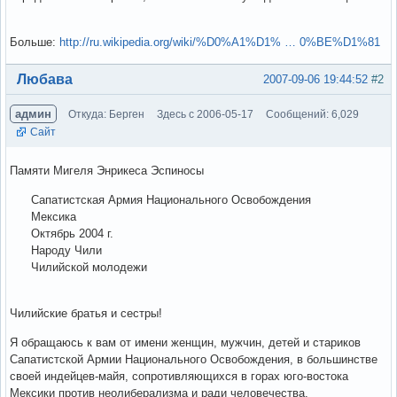
Больше:
http://ru.wikipedia.org/wiki/%D0%A1%D1% … 0%BE%D1%81
Вне форума
Любава
2007-09-06 19:44:52
#2
админ
Откуда: Берген
Здесь с 2006-05-17
Сообщений: 6,029
Сайт
Памяти Мигеля Энрикеса Эспиносы
Сапатистская Армия Национального Освобождения
Мексика
Октябрь 2004 г.
Народу Чили
Чилийской молодежи
Чилийские братья и сестры!
Я обращаюсь к вам от имени женщин, мужчин, детей и стариков
Сапатистской Армии Национального Освобождения, в большинстве
своей индейцев-майя, сопротивляющихся в горах юго-востока
Мексики против неолиберализма и ради человечества.