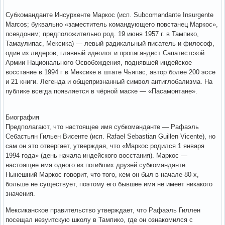
Субкоманданте Инсурхенте Маркос (исп. Subcomandante Insurgente
Marcos; буквально «заместитель командующего повстанец Маркос»,
псевдоним; предположительно род. 19 июня 1957 г. в Тампико,
Тамаулипас, Мексика) — левый радикальный писатель и философ,
один из лидеров, главный идеолог и пропагандист Сапатистской
Армии Национального Освобождения, поднявшей индейское
восстание в 1994 г в Мексике в штате Чьяпас, автор более 200 эссе
и 21 книги. Легенда и общепризнанный символ антиглобализма. На
публике всегда появляется в чёрной маске — «Пасамонтане».
Биография
Предполагают, что настоящее имя субкоманданте — Рафаэль
Себастьян Гильен Висенте (исп. Rafael Sebastian Guillen Vicente), но
сам он это отвергает, утверждая, что «Маркос родился 1 января
1994 года» (день начала индейского восстания). Маркос —
настоящее имя одного из погибших друзей субкоманданте.
Нынешний Маркос говорит, что того, кем он был в начале 80-х,
больше не существует, поэтому его бывшее имя не имеет никакого
значения.
Мексиканское правительство утверждает, что Рафаэль Гиллен
посещал иезуитскую школу в Тампико, где он ознакомился с