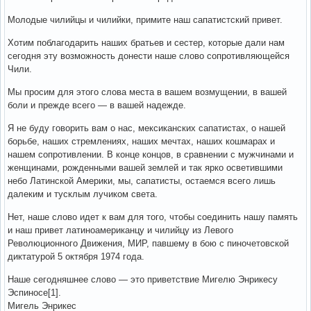
Молодые чилийцы и чилийки, примите наш сапатистский привет.
Хотим поблагодарить наших братьев и сестер, которые дали нам
сегодня эту возможность донести наше слово сопротивляющейся
Чили.
Мы просим для этого слова места в вашем возмущении, в вашей
боли и прежде всего — в вашей надежде.
Я не буду говорить вам о нас, мексиканских сапатистах, о нашей
борьбе, наших стремлениях, наших мечтах, наших кошмарах и
нашем сопротивлении. В конце концов, в сравнении с мужчинами и
женщинами, рожденными вашей землей и так ярко осветившими
небо Латинской Америки, мы, сапатисты, остаемся всего лишь
далеким и тусклым лучиком света.
Нет, наше слово идет к вам для того, чтобы соединить нашу память
и наш привет латиноамериканцу и чилийцу из Левого
Революционного Движения, МИР, павшему в бою с пиночетовской
диктатурой 5 октября 1974 года.
Наше сегодняшнее слово — это приветствие Мигелю Энрикесу
Эспиносе[1].
Мигель Энрикес