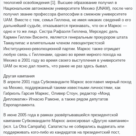
теологией освобождения [1]. Высшее образование получил в
Национальном автономном университете Мехико (UNAM), после чего
получил звание профессора философии в смежном университете
UAM. Вместе с тем, семья Гиллена, не имея никаких сведений о его
дальнейшей судьбе, отказывается признавать, что он и Маркос —
одно и то же лицо. Сестра Рафаэля Гиллена, Мерседес дель
Кармен Гиллен Висенте, является генеральным прокурором штата
Тамаулипас и влиятельным членом левоцентристской
Институционно-революционной партии. Маркос также отрицает
любую связь с Гилленами, однако во время мирного похода на
Мехико в 2001 году во время своего выступления в университете
UAM он ясно дал понять, что ранее не раз здесь бывал.
Другая кампания
В апреле 2001 года Субкоманданте Маркос возглавил мирный поход
на Мехико, поддержанный такими известными личностями, как
Габриэль Гарсия Маркес, Оливер Стоун, редактор «Монд
Дипломатик» Игнасио Рамоне, а также рядом депутатов
Европарламента.
В июне 2005 года в рамках развёртывавшейся президентской
кампании Субкоманданте Маркос анонсировал «Другую кампанию»
(исп. La Otra Campaña). Сапатисты не собирались выдвигать или
поддерживать кого-либо из кандидатов на президентский пост,