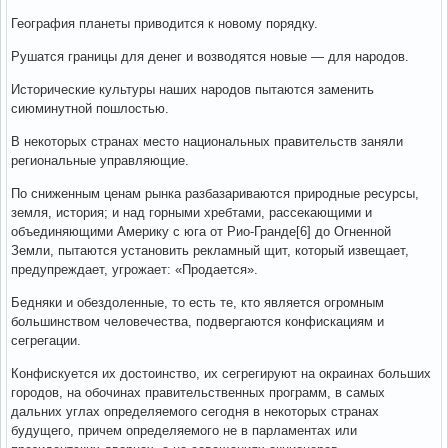
География планеты приводится к новому порядку.
Рушатся границы для денег и возводятся новые — для народов.
Исторические культуры наших народов пытаются заменить
сиюминутной пошлостью.
В некоторых странах место национальных правительств заняли
региональные управляющие.
По сниженным ценам рынка разбазариваются природные ресурсы,
земля, история; и над горными хребтами, рассекающими и
объединяющими Америку с юга от Рио-Гранде[6] до Огненной
Земли, пытаются установить рекламный щит, который извещает,
предупреждает, угрожает: «Продается».
Бедняки и обездоленные, то есть те, кто является огромным
большинством человечества, подвергаются конфискациям и
сегрегации.
Конфискуется их достоинство, их сегрегируют на окраинах больших
городов, на обочинах правительственных программ, в самых
дальних углах определяемого сегодня в некоторых странах
будущего, причем определяемого не в парламентах или