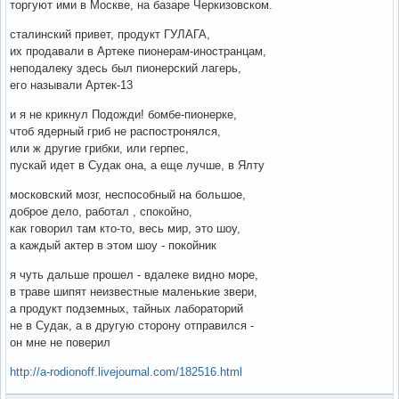
торгуют ими в Москве, на базаре Черкизовском.
сталинский привет, продукт ГУЛАГА,
их продавали в Артеке пионерам-иностранцам,
неподалеку здесь был пионерский лагерь,
его называли Артек-13
и я не крикнул Подожди! бомбе-пионерке,
чтоб ядерный гриб не распостронялся,
или ж другие грибки, или герпес,
пускай идет в Судак она, а еще лучше, в Ялту
московский мозг, неспособный на большое,
доброе дело, работал , спокойно,
как говорил там кто-то, весь мир, это шоу,
а каждый актер в этом шоу - покойник
я чуть дальше прошел - вдалеке видно море,
в траве шипят неизвестные маленькие звери,
а продукт подземных, тайных лабораторий
не в Судак, а в другую сторону отправился -
он мне не поверил
http://a-rodionoff.livejournal.com/182516.html