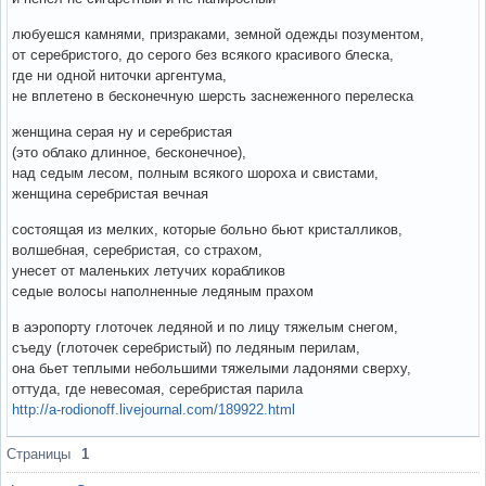
любуешся камнями, призраками, земной одежды позументом,
от серебристого, до серого без всякого красивого блеска,
где ни одной ниточки аргентума,
не вплетено в бесконечную шерсть заснеженного перелеска
женщина серая ну и серебристая
(это облако длинное, бесконечное),
над седым лесом, полным всякого шороха и свистами,
женщина серебристая вечная
состоящая из мелких, которые больно бьют кристалликов,
волшебная, серебристая, со страхом,
унесет от маленьких летучих корабликов
седые волосы наполненные ледяным прахом
в аэропорту глоточек ледяной и по лицу тяжелым снегом,
съеду (глоточек серебристый) по ледяным перилам,
она бьет теплыми небольшими тяжелыми ладонями сверху,
оттуда, где невесомая, серебристая парила
http://a-rodionoff.livejournal.com/189922.html
Вне форума
Страницы
1