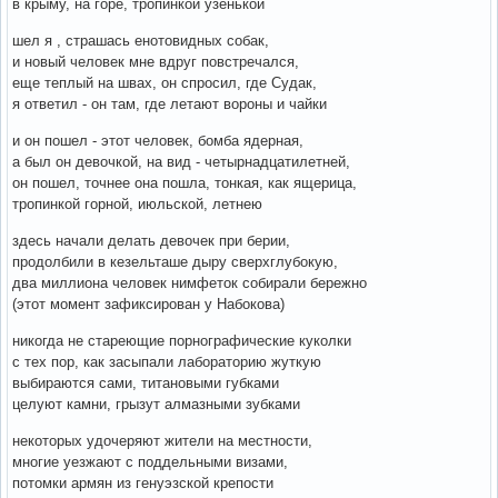
в крыму, на горе, тропинкой узенькой
шел я , страшась енотовидных собак,
и новый человек мне вдруг повстречался,
еще теплый на швах, он спросил, где Судак,
я ответил - он там, где летают вороны и чайки
и он пошел - этот человек, бомба ядерная,
а был он девочкой, на вид - четырнадцатилетней,
он пошел, точнее она пошла, тонкая, как ящерица,
тропинкой горной, июльской, летнею
здесь начали делать девочек при берии,
продолбили в кезельташе дыру сверхглубокую,
два миллиона человек нимфеток собирали бережно
(этот момент зафиксирован у Набокова)
никогда не стареющие порнографические куколки
с тех пор, как засыпали лабораторию жуткую
выбираются сами, титановыми губками
целуют камни, грызут алмазными зубками
некоторых удочеряют жители на местности,
многие уезжают с поддельными визами,
потомки армян из генуэзской крепости