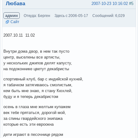
Вне форума
Любава
2007-10-23 10:16:02
#5
админ
Откуда: Берген
Здесь с 2006-05-17
Сообщений: 6,029
Сайт
2007.10.11 11.02
Внутри дома двор, в нем так пусто
центр, выселены все артисты,
у нескольких джипов делят капусту,
на подоконнике цветут декабристы
спортивный клуб, бар с индийской кухней,
я табачком затягиваюсь смолистым,
кем быть мне знаю, я стану Кюхлей,
буду и я теперь декабристом
осень в глаза мне желтым купажем
век тебе прятаться, дорогой мой,
за спины гвардейского экипажа
которые есть эти евроокна
дети играют в песочнице рядом