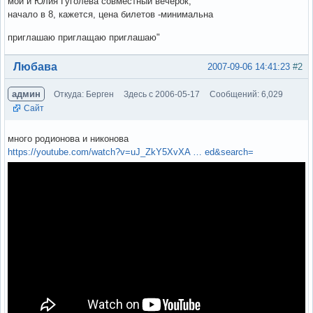
мой и Юлия Гуголева совместный вечерок,
начало в 8, кажется, цена билетов -минимальна
приглашаю приглащаю приглашаю"
Вне форума
Любава
2007-09-06 14:41:23
#2
админ
Откуда: Берген
Здесь с 2006-05-17
Сообщений: 6,029
Сайт
много родионова и никонова
https://youtube.com/watch?v=uJ_ZkY5XvXA … ed&search=