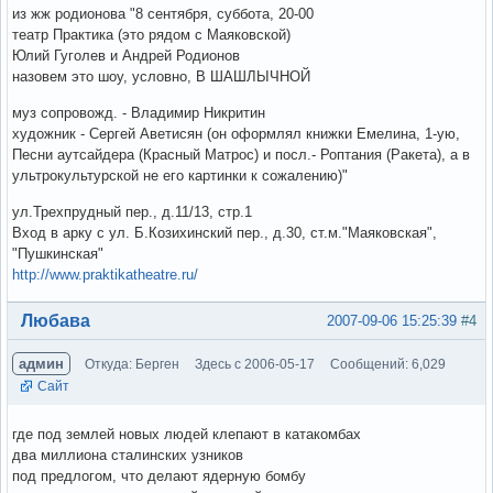
из жж родионова "8 сентября, суббота, 20-00
театр Практика (это рядом с Маяковской)
Юлий Гуголев и Андрей Родионов
назовем это шоу, условно, В ШАШЛЫЧНОЙ
муз сопровожд. - Владимир Никритин
художник - Сергей Аветисян (он оформлял книжки Емелина, 1-ую,
Песни аутсайдера (Красный Матрос) и посл.- Роптания (Ракета), а в
ультрокультурской не его картинки к сожалению)"
ул.Трехпрудный пер., д.11/13, стр.1
Вход в арку с ул. Б.Козихинский пер., д.30, ст.м."Маяковская",
"Пушкинская"
http://www.praktikatheatre.ru/
Вне форума
Любава
2007-09-06 15:25:39
#4
админ
Откуда: Берген
Здесь с 2006-05-17
Сообщений: 6,029
Сайт
где под землей новых людей клепают в катакомбах
два миллиона сталинских узников
под предлогом, что делают ядерную бомбу