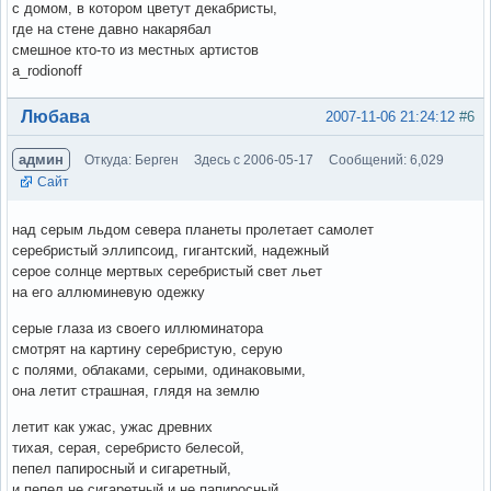
с домом, в котором цветут декабристы,
где на стене давно накарябал
смешное кто-то из местных артистов
a_rodionoff
Вне форума
Любава
2007-11-06 21:24:12
#6
админ
Откуда: Берген
Здесь с 2006-05-17
Сообщений: 6,029
Сайт
над серым льдом севера планеты пролетает самолет
серебристый эллипсоид, гигантский, надежный
серое солнце мертвых серебристый свет льет
на его аллюминевую одежку
серые глаза из своего иллюминатора
смотрят на картину серебристую, серую
с полями, облаками, серыми, одинаковыми,
она летит страшная, глядя на землю
летит как ужас, ужас древних
тихая, серая, серебристо белесой,
пепел папиросный и сигаретный,
и пепел не сигаретный и не папиросный