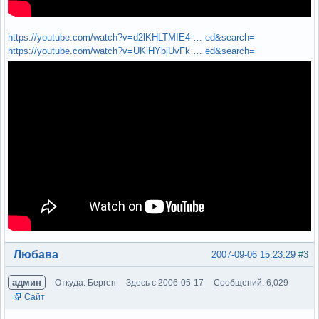
https://youtube.com/watch?v=d2lKHLTMIE4 … ed&search=
https://youtube.com/watch?v=UKiHYbjUvFk … ed&search=
Вне форума
Любава
2007-09-06 15:23:29
#3
админ
Откуда: Берген
Здесь с 2006-05-17
Сообщений: 6,029
Сайт