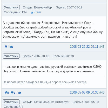
Участник
Откуда: Екатеринбург
Здесь с 2007-05-19
Сообщений: 194
Сайт
А я давнишний поклонник Воскресения, Никольского и Янки...
Вообще люблю старый добрый русский и зарубежный рок и
негритянский блюз, - Бадди Гай, Би Би Кинг:) А еще слушаю Жанну
Бичевскую и Лакримозу, вот нравится - и все тут!
Вне форума
Alns
2008-03-22 22:09:11
#45
Участник
Здесь с 2007-10-16
Сообщений: 38
я тож как и многие здеся люблю русский рок))мои любимые КИНО,
Наутилус, Ночные снайперы,Ноль.. ну и другие исполнители)
На пороге ветер заждался меня,на пороге осень-моя сестра.
Вне форума
VinAvine
2008-05-09 09:50:33
#46
Участник
Откуда: Гатчина/Санкт-Петербург
Здесь с 2008-05-08
Сообщений: 3