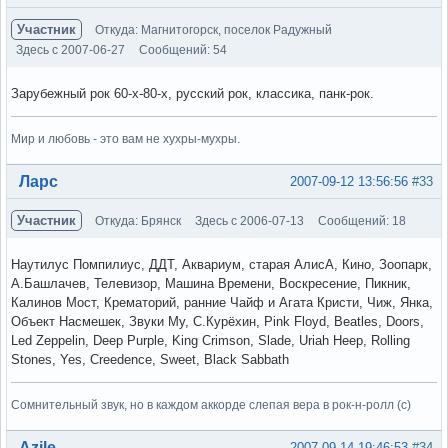
Участник
Откуда: Магнитогорск, поселок Радужный
Здесь с 2007-06-27
Сообщений: 54
Зарубежный рок 60-х-80-х, русский рок, классика, панк-рок.
Мир и любовь - это вам не хухры-мухры.
Вне форума
Ларс
2007-09-12 13:56:56
#33
Участник
Откуда: Брянск
Здесь с 2006-07-13
Сообщений: 18
Наутилус Помпилиус, ДДТ, Аквариум, старая АлисА, Кино, Зоопарк,
А.Башлачев, Телевизор, Машина Времени, Воскресение, Пикник,
Калинов Мост, Крематорий, ранние Чайф и Агата Кристи, Чиж, Янка,
Объект Насмешек, Звуки Му, С.Курёхин, Pink Floyd, Beatles, Doors,
Led Zeppelin, Deep Purple, King Crimson, Slade, Uriah Heep, Rolling
Stones, Yes, Creedence, Sweet, Black Sabbath
Сомнительный звук, но в каждом аккорде слепая вера в рок-н-ролл (с)
Вне форума
Azile
2007-09-14 19:46:53
#34