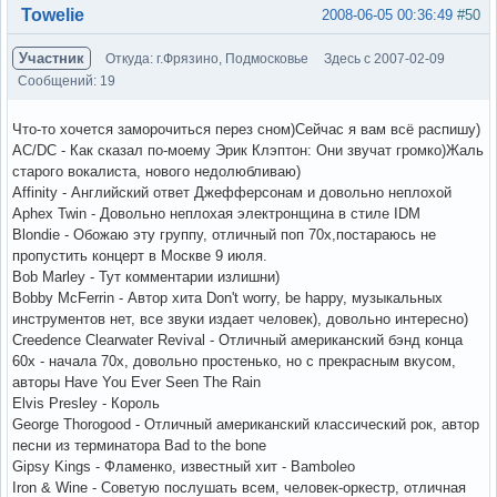
Вне форума
Towelie
2008-06-05 00:36:49
#50
Участник
Откуда: г.Фрязино, Подмосковье
Здесь с 2007-02-09
Сообщений: 19
Что-то хочется заморочиться перез сном)Сейчас я вам всё распишу)
AC/DC - Как сказал по-моему Эрик Клэптон: Они звучат громко)Жаль
старого вокалиста, нового недолюбливаю)
Affinity - Английский ответ Джефферсонам и довольно неплохой
Aphex Twin - Довольно неплохая электронщина в стиле IDM
Blondie - Обожаю эту группу, отличный поп 70х,постараюсь не
пропустить концерт в Москве 9 июля.
Bob Marley - Тут комментарии излишни)
Bobby McFerrin - Автор хита Don't worry, be happy, музыкальных
инструментов нет, все звуки издает человек), довольно интересно)
Creedence Clearwater Revival - Отличный американский бэнд конца
60х - начала 70х, довольно простенько, но с прекрасным вкусом,
авторы Have You Ever Seen The Rain
Elvis Presley - Король
George Thorogood - Отличный американский классический рок, автор
песни из терминатора Bad to the bone
Gipsy Kings - Фламенко, известный хит - Bamboleo
Iron & Wine - Советую послушать всем, человек-оркестр, отличная