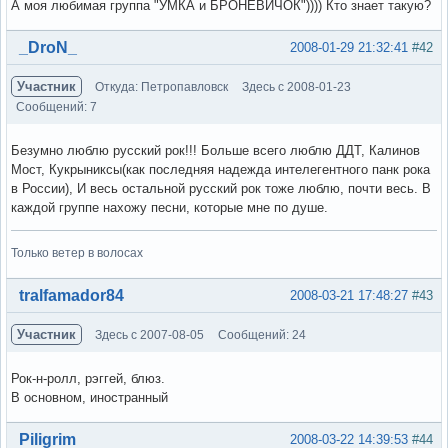
А моя любимая группа "УМКА и БРОНЕВИЧОК")))) Кто знает такую?
Вне форума
_DroN_
2008-01-29 21:32:41
#42
Участник
Откуда: Петропавловск
Здесь с 2008-01-23
Сообщений: 7
Безумно люблю русский рок!!! Больше всего люблю ДДТ, Калинов
Мост, Кукрыниксы(как последняя надежда интелегентного панк рока
в России), И весь остальной русский рок тоже люблю, почти весь. В
каждой группе нахожу песни, которые мне по душе.
Только ветер в волосах
Вне форума
tralfamador84
2008-03-21 17:48:27
#43
Участник
Здесь с 2007-08-05
Сообщений: 24
Рок-н-ролл, рэггей, блюз.
В основном, иностранный
Вне форума
Piligrim
2008-03-22 14:39:53
#44