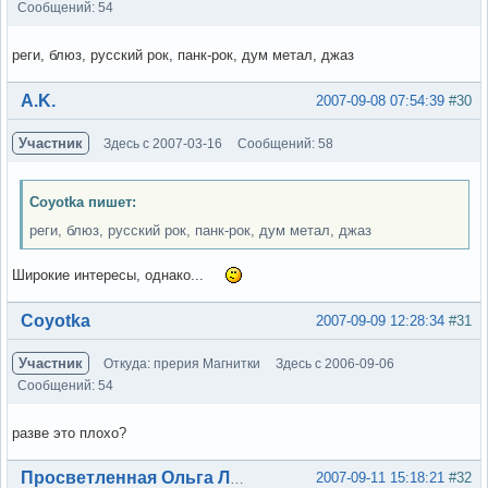
Сообщений: 54
реги, блюз, русский рок, панк-рок, дум метал, джаз
Вне форума
A.K.
2007-09-08 07:54:39
#30
Участник
Здесь с 2007-03-16
Сообщений: 58
Coyotka пишет:
реги, блюз, русский рок, панк-рок, дум метал, джаз
Широкие интересы, однако...
Вне форума
Coyotka
2007-09-09 12:28:34
#31
Участник
Откуда: прерия Магнитки
Здесь с 2006-09-06
Сообщений: 54
разве это плохо?
Вне форума
2007-09-11 15:18:21
#32
Просветленная Ольга Лэнс