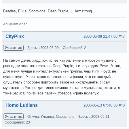
Beatles, Elvis, Scorpions, Deep Purple, L. Armstrong...
Abi quam videri.
Вне форума
CityPink
2008-05-09 21:47:03
#47
Участник
Здесь с 2008-05-09
Сообщений: 2
На самом деле, хард рок исчез как явление в мировой музыке с
распадом золотого состава Deep Purple, т.е. с уходом Ричи. А так,
для меня лучше и интеллектуальней группы, чем Pink Floyd, не
существует. У них такая сложная полифония, что не каждый
слушатель способен повторить такое на инструменте. Я сам
музыкант, а Уотерс для меня символ и этало музыканта, кстати, я
тоже басист, почти все партии Уотерса играю вслепую.
Вне форума
Homo Ludiens
2008-05-13 07:46:30
#48
Участник
Откуда: Украина, Мариуполь
Здесь с 2008-05-11
Сообщений: 23