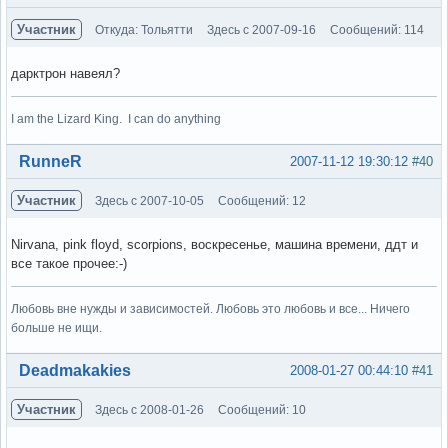
Участник
Откуда: Тольятти
Здесь с 2007-09-16
Сообщений: 114
дарктрон навеял?
I am the Lizard King. I can do anything
Вне форума
RunneR
2007-11-12 19:30:12
#40
Участник
Здесь с 2007-10-05
Сообщений: 12
Nirvana, pink floyd, scorpions, воскресенье, машина времени, ддт и
все такое прочее:-)
Любовь вне нужды и зависимостей. Любовь это любовь и все... Ничего
больше не ищи.
Вне форума
Deadmakakies
2008-01-27 00:44:10
#41
Участник
Здесь с 2008-01-26
Сообщений: 10