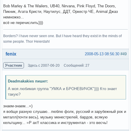
Bob Marley & The Wailers, UB40, Nirvana, Pink Floyd, The Doors,
Пикник, Агата Кристи, Наутилус, ДДТ, Оркестр ЧЕ, Animal Джаз
немножко...
всё не перечислить))))
Borders? I have never seen one. But I have heard they exist in the minds of
some people. Thor Heierdahl
Вне форума
fenix
2008-05-13 08:56:30
#49
Участник
Здесь с 2007-06-20
Сообщений: 27
Deadmakakies пишет:
А моя любимая группа "УМКА и БРОНЕВИЧОК")))) Кто знает
такую?
знаем-знаем...=)
я вобще разную слушаю.. люблю фолк, русский и зарубежный рок и
металл(почти весь), музыку менестрелей, бардов, всякую
кельтщину... =P ах!! классика и инструментал - это весчь!