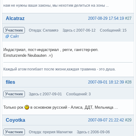
нам не нужны ваши законы, мы нехотим делиться на зоны ...
Вне форума
Alcatraz
2007-08-29 17:54:19
#27
Участник
Откуда: Силамяэ
Здесь с 2007-06-12
Сообщений: 15
Сайт
Индастриал, пост-индастриал , регги, гангстер-реп.
Einsturzende Neubauten .=)
Каждый атом погибает после жизни,каждая травинка - это душа.
Вне форума
files
2007-09-01 18:12:39
#28
Участник
Здесь с 2007-09-01
Сообщений: 3
Только рок
в основном русский - Алиса, ДДТ, Мельница ...
Вне форума
Coyotka
2007-09-07 21:22:42
#29
Участник
Откуда: прерия Магнитки
Здесь с 2006-09-06