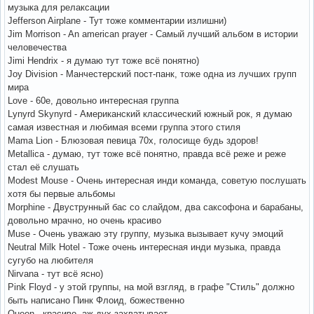
музыка для релаксации
Jefferson Airplane - Тут тоже комментарии излишни)
Jim Morrison - An american prayer - Самый лучший альбом в истории
человечества
Jimi Hendrix - я думаю тут тоже всё понятно)
Joy Division - Манчестерский пост-панк, тоже одна из лучших групп
мира
Love - 60е, довольно интересная группа
Lynyrd Skynyrd - Американский классический южный рок, я думаю
самая известная и любимая всеми группа этого стиля
Mama Lion - Блюзовая певица 70х, голосище будь здоров!
Metallica - думаю, тут тоже всё понятно, правда всё реже и реже
стал её слушать
Modest Mouse - Очень интересная инди команда, советую послушать
хотя бы первые альбомы
Morphine - Двуструнный бас со слайдом, два саксофона и барабаны,
довольно мрачно, но очень красиво
Muse - Очень уважаю эту группу, музыка вызывает кучу эмоций
Neutral Milk Hotel - Тоже очень интересная инди музыка, правда
сугубо на любителя
Nirvana - тут всё ясно)
Pink Floyd - у этой группы, на мой взгляд, в графе "Стиль" должно
быть написано Пинк Флоид, божественно
Queen - красиво, аж дух захватывает