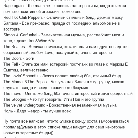
Rage against the machine - классика альтернативы, когда хочется
немного позитивной агрессии - сомое оно
Red Hot Chili Peppers - Отличный стильный бэнд, держит марку
Santana - Всё прекрасно, правда от последних альбомов не в
восторге
Simon & Garfunkel - Замечательная музыка, расслебляет мозг и
тело, эдакая Iron&Wine 60х
The Beatles - Великаны музыки, кстати, если вам вдруг попадется
современный альбом Love, послушайте, очень интересно
The Doors - Боги
The Fall - Опять же манчестерский пост-панк во главе с Марком Е
Смитом, величественно
The Lovin' Spoonful - Ложка полная любви) 60е, отличный бэнд
The Mamas&The Papas - Без ума влюбился в эту группу, можно
слушать всегда и везде, красиво до безумия
The move - Опять же бэнд 60х, очень интересный и жизнерадостный
The Stooges - Что тут говорить, Игги Поп и его группа
The velvet underground - Божественная незаменимая музыка
Ноль - Дядя Федор - ты лучше всех
Ну почти все написал, что-то ближе к концу охота заморачиваться
пропала)Думаю в этом списке люди найдут для себя некоторые
новые интересные бэнды))