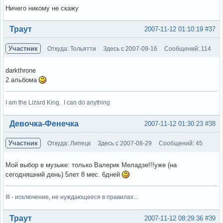
Ничего никому не скажу
Вне форума
Траут
2007-11-12 01:10:19
#37
Участник
Откуда: Тольятти
Здесь с 2007-09-16
Сообщений: 114
darkthrone
2 альбома
I am the Lizard King. I can do anything
Вне форума
Девочка-Фенечка
2007-11-12 01:30:23
#38
Участник
Откуда: Липецк
Здесь с 2007-08-29
Сообщений: 45
Мой выбор в музыке: только Валерик Меладзе!!!уже (на
сегодняшний день) 5лет 8 мес. 6дней
Я - исключение, не нуждающееся в правилах...
Вне форума
Траут
2007-11-12 08:29:36
#39