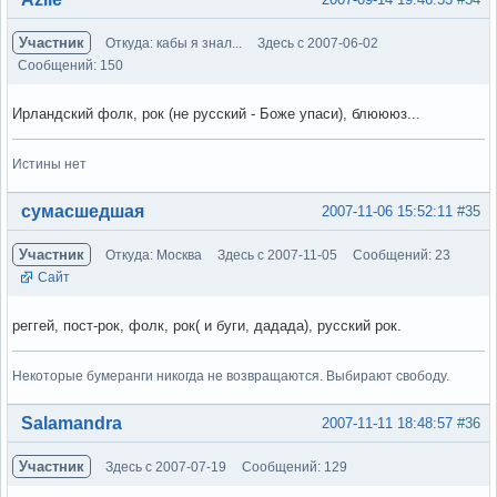
Участник
Откуда: кабы я знал...
Здесь с 2007-06-02
Сообщений: 150
Ирландский фолк, рок (не русский - Боже упаси), блюююз...
Истины нет
Вне форума
сумасшедшая
2007-11-06 15:52:11
#35
Участник
Откуда: Москва
Здесь с 2007-11-05
Сообщений: 23
Сайт
реггей, пост-рок, фолк, рок( и буги, дадада), русский рок.
Некоторые бумеранги никогда не возвращаются. Выбирают свободу.
Вне форума
Salamandra
2007-11-11 18:48:57
#36
Участник
Здесь с 2007-07-19
Сообщений: 129