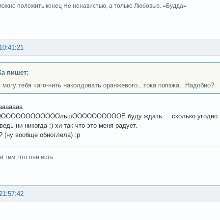
ожно положить конец Не ненавистью, а только Любовью. =Будда=
10:41:21
а пишет:
я могу тебя чаго-нить наколдовать оранжевого...тока попзжа...Надобно?
аааааааа
ОООООООООООООльшООООООООООЕ буду ждать.... сколько угодно..
ведь ни никогда ;) хи так что это меня радует.
? (ну вообще обноглела) :p
 тем, что они есть
21:57:42