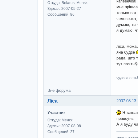
капееечка!
Откуда: Belarus, Mensk
мне прішла
Здесь с 2007-05-27
только вот
Сообщений: 86
человечка,
думаю, ты 
я думаю, ч
ліса, можа
яна будзе
рада, што 
тут пазітыў
чудеса есть!
Вне форума
Ліса
2007-08-13 
Участник
Я таксам
працоўны
Откуда: Менск
А я буду 
Здесь с 2007-08-08
Сообщений: 27