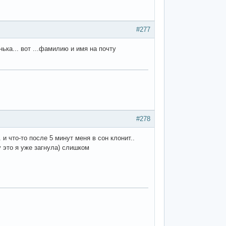
#277
ька... вот ...фамилию и имя на почту
#278
и что-то после 5 минут меня в сон клонит..
ну это я уже загнула) слишком