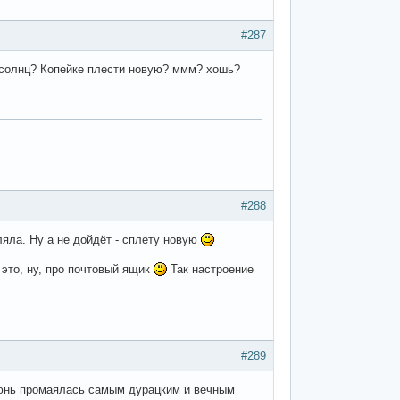
#287
м, солнц? Копейке плести новую? ммм? хошь?
#288
ляла. Ну а не дойдёт - сплету новую
 это, ну, про почтовый ящик
Так настроение
#289
юнь промаялась самым дурацким и вечным