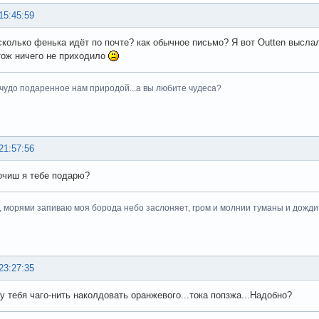
15:45:59
сколько фенька идёт по почте? как обычное письмо? Я вот Outten выслал
тож ничего не приходило
 чудо подаренное нам природой...а вы любите чудеса?
21:57:56
чиш я тебе подарю?
, морями запиваю моя борода небо заслоняет, гром и молнии туманы и дожди.
23:27:35
гу тебя чаго-нить наколдовать оранжевого...тока попзжа...Надобно?