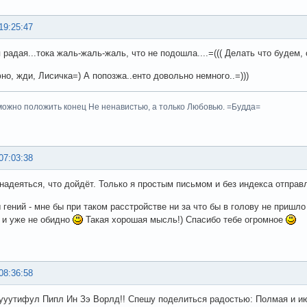
19:25:47
ая радая...тока жаль-жаль-жаль, что не подошла....=((( Делать что буде
фно, жди, Лисичка=) А попозжа..енто довольно немного..=)))
ожно положить конец Не ненавистью, а только Любовью. =Будда=
07:03:38
 надеяться, что дойдёт. Только я простым письмом и без индекса отправ
 гений - мне бы при таком расстройстве ни за что бы в голову не пришло
 и уже не обидно
Такая хорошая мысль!) Спасибо тебе огромное
08:36:58
уутифул Пипл Ин Зэ Ворлд!! Спешу поделиться радостью: Полмая и и