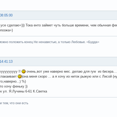
08:05:00
, усе сделаю=))) Тока енто займет чуть больше времени, чем обычная фен
позжа=)
ожно положить конец Не ненавистью, а только Любовью. =Будда=
14:41:13
уууууууууу !!
очень,вот уже наверно мес. делаю для ryw из бисера.... 
спакаивает
)она меня скоро ... а я хочу из ниток рыжую или с Лисой (
о,наверно...) %)
то хочу феньку ))
ск ул. Я.Лучины 6-61 К.Светка
 тем, что они есть