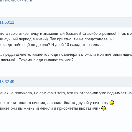
 тем, что они есть
11:53:11
учила твою открыточку и знаменитый браслет! Спасибо огромное!!! Так м
не лучший период в жизни). Так приятно, ты не представляешь!
чка до тебя ещё не дошла? Я дней 10 назад отправляла.
... представляете, какие-то люди позавчера взломали мой почтовый ящик.
 письма!.. Почему люди бывают такими?..
18:32:49
 фенек не получала, но сам факт того, что их отправили уже поднимает н
о хотели теплого письма, а своих тёплых друзей у них нету
может они им жизнь изменили и приоритеты выставили?