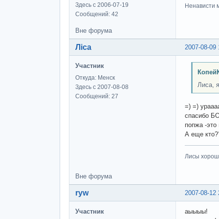
Здесь с 2006-07-19
Ненависти м
Сообщений: 42
Вне форума
Ліса
2007-08-09 
Участник
КопейК
Откуда: Менск
Лиса, 
Здесь с 2007-08-08
Сообщений: 27
=) =) ураа
спасибо Б
попжа -это 
А еще кто?
Лисы хороши
Вне форума
ryw
2007-08-12 
Участник
аыыыы!