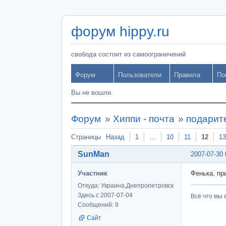
форум hippy.ru
свобода состоит из самоограничений
Форум
Пользователи
Правила
По
Вы не вошли.
Форум
»
Хиппи - почта
»
подарите
Страницы
Назад
1
…
10
11
12
13
SunMan
2007-07-30 
Участник
Фенька, пр
Откуда: Украина,Днепропетровск
Здесь с 2007-07-04
Всё что мы 
Сообщений: 9
Сайт