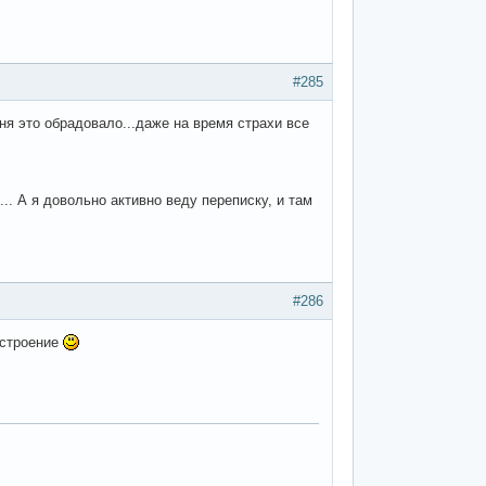
#285
еня это обрадовало...даже на время страхи все
.. А я довольно активно веду переписку, и там
#286
астроение