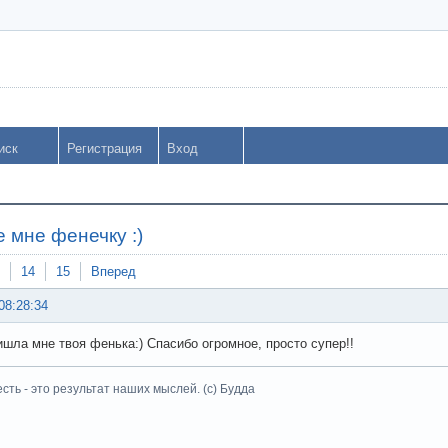
иск
Регистрация
Вход
 мне фенечку :)
14
15
Вперед
08:28:34
ишла мне твоя фенька:) Спасибо огромное, просто супер!!
есть - это результат наших мыслей. (с) Будда