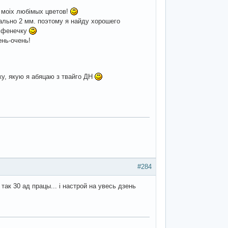
з моіх любімых цветов!
вально 2 мм. поэтому я найду хорошего
у фенечку
ень-очень!
у, якую я абяцаю з твайго ДН
#284
так 30 ад працы... і настрой на увесь дзень