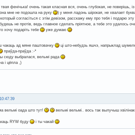
 твая фенічька! очень такая класная вся, очень глубокая, не поверішь, і
 она мне не подошла на руку
) у меня ладонь шірокая, не хвалает бук
 который согласіться с этім девізом, расскажу ему про тебя і подарю эт
будешь не протів, ведь главное сделать пріятное, а тебе это удалось оч
то хочу подаріть тебе
уже думаю
ш чакаць ад мяне паштовачку
ці што-небудзь яшчэ, напрыклад шумелк
праўда-праўда :-*
ты сюду выбралася, вельмі рада
на і цёпла ,)
10:47:39
а вельмі оада што тут!
вельмі вельмі.. вось так вылучыш хвілінак 
чакаць RYW буду
і ты чакай