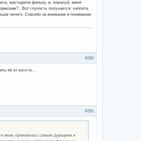
идела, мастырила феньку, и, пожалуй, меня
ормозим?.. Вот глупость получается: хиппята
льше нечего. Спасибо за внимание и понимание.
#290
ть её от кого-то...
#291
 и июнь промаялась самым дурацким и