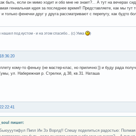
как быть, если он мимо ходит и обо мне не знает?... А тут на вечерах с
амая гениальная идея за последнее время!! Представляете, как мы тут т
 и только фенечки друг у друга рассматривают с перепугу, как будто бо
 нашел под кустом - и на этом спасибо... (с) Умка
)
18:36:20
плету кому-то феньку (не мастер-клас, но прилично:)) и буду рада получи
Сумы, ул. Набережная р. Стрелки, д.38, кв.31. Наташа
22:22:41
_soul пишет:
Бьюууутифул Пипл Ин Зэ Ворлд!! Спешу поделиться радостью: Полмая