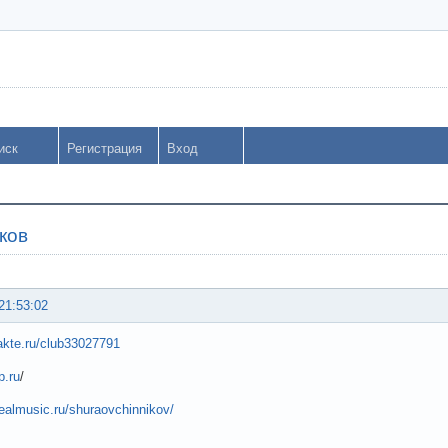
иск
Регистрация
Вход
ков
21:53:02
takte.ru/club33027791
p.ru
/
realmusic.ru/shuraovchinnikov/