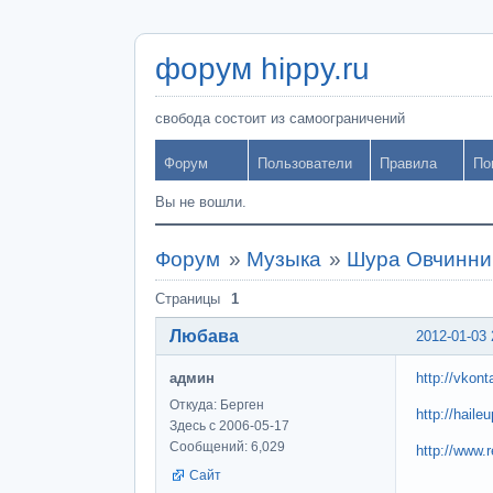
форум hippy.ru
свобода состоит из самоограничений
Форум
Пользователи
Правила
По
Вы не вошли.
Форум
»
Музыка
»
Шура Овчинни
Страницы
1
Любава
2012-01-03 
админ
http://vkon
Откуда: Берген
http://haileu
Здесь с 2006-05-17
Сообщений: 6,029
http://www.
Сайт