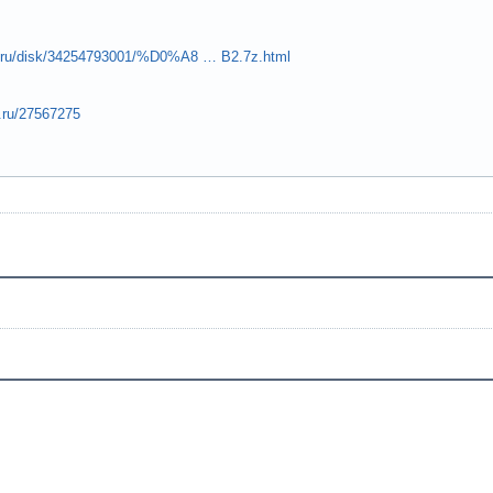
od.ru/disk/34254793001/%D0%A8 … B2.7z.html
er.ru/27567275