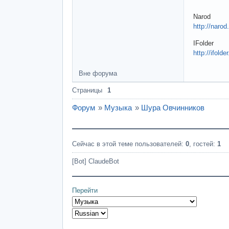
Narod
http://nar
IFolder
http://ifold
Вне форума
Страницы
1
Форум
»
Музыка
»
Шура Овчинников
Сейчас в этой теме пользователей:
0
, гостей:
1
[Bot] ClaudeBot
Перейти