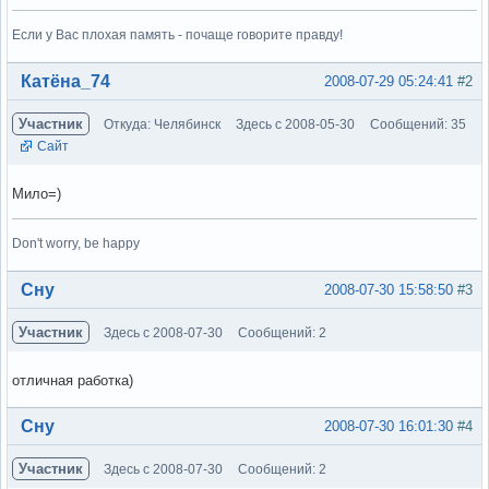
Если у Вас плохая память - почаще говорите правду!
Вне форума
Катёна_74
2008-07-29 05:24:41
#2
Участник
Откуда: Челябинск
Здесь с 2008-05-30
Сообщений: 35
Сайт
Мило=)
Don't worry, be happy
Вне форума
Сну
2008-07-30 15:58:50
#3
Участник
Здесь с 2008-07-30
Сообщений: 2
отличная работка)
Вне форума
Сну
2008-07-30 16:01:30
#4
Участник
Здесь с 2008-07-30
Сообщений: 2