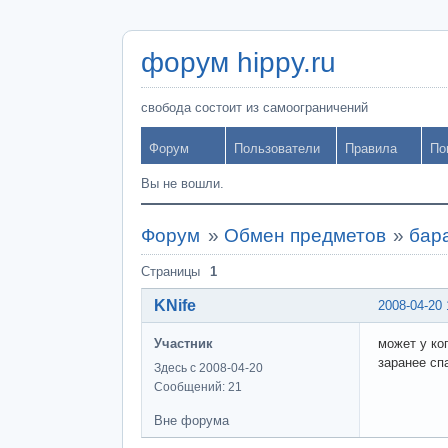
форум hippy.ru
свобода состоит из самоограничений
Форум
Пользователи
Правила
По
Вы не вошли.
Форум
»
Обмен предметов
»
бар
Страницы
1
KNife
2008-04-20 
Участник
может у ког
заранее сп
Здесь с 2008-04-20
Сообщений: 21
Вне форума