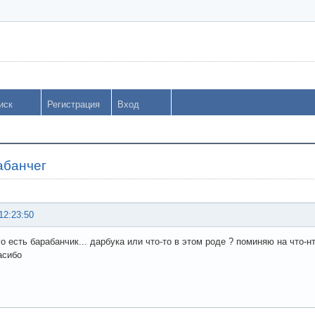
иск
Регистрация
Вход
абанчег
12:23:50
о есть барабанчик... дарбука или что-то в этом роде ? поминяю на что-нт
асибо