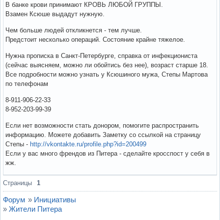
В банке крови принимают КРОВЬ ЛЮБОЙ ГРУППЫ.
Взамен Ксюше выдадут нужную.
Чем больше людей откликнется - тем лучше.
Предстоит несколько операций. Состояние крайне тяжелое.
Нужна прописка в Санкт-Петербурге, справка от инфекциониста
(сейчас выясняем, можно ли обойтись без нее), возраст старше 18.
Все подробности можно узнать у Ксюшиного мужа, Степы Мартова
по телефонам
8-911-906-22-33
8-952-203-99-39
Если нет возможности стать донором, помогите распространить
информацию. Можете добавить Заметку со ссылкой на страницу
Степы -
http://vkontakte.ru/profile.php?id=200499
Если у вас много френдов из Питера - сделайте кросспост у себя в
жж.
Вне форума
Страницы
1
Форум
»
Инициативы
»
Жители Питера