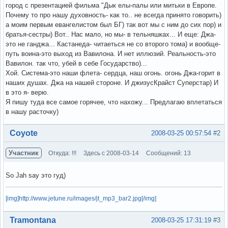
город с презентацией фильма "Дык елы-палы или митьки в Европе.
Почему то про нашу духовность- как то.. не всегда принято говорить)
а моим первым евангелистом был БГ) так вот мы с ним до сих пор) и
братья-сестры) Вот.. Нас мало, но мы- в тельняшках... И еще: Джа-
это не ганджа... Кастанеда- читаеться не со второго тома) и вообще-
путь воина-это выход из Вавилона. И нет иллюзий. Реальность-это
Вавилон. так что, убей в себе Государство)...
Хой. Система-это наши флета- сердца, наш огонь. огонь Джа-горит в
наших душах. Джа на нашей стороне. И джизусКрайст Суперстар) И
в это я- верю.
Я пишу туда все самое горячее, что нахожу... Предлагаю вплетаться
в нашу расточку)
Вне форума
Coyote
2008-03-25 00:57:54
#2
Участник
Откуда: !!!
Здесь с 2008-03-14
Сообщений: 13
So Jah say это гуд)
[img]http://www.jetune.ru/images/jt_mp3_bar2.jpg[/img]
Вне форума
Tramontana
2008-03-25 17:31:19
#3