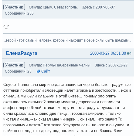
Участник
Откуда: Крым, Севастополь.
Здесь с 2007-08-07
Сообщений: 256
^_^
...герой - тот самый человек, который находит в себе силы быть добрым...
Вне форума
ЕленаРадуга
2008-03-27 06:31:38
#4
Участник
Откуда: Пермь-Набережные Челны
Здесь с 2007-12-27
Сообщений: 25
Сайт
Coyote Tramontana мир иногда становился черно белым... радужные
отттенки приобретали зловещий налет эгоизма и жестокости... нож в
спину.. а мы были слабыми в этой битве... почему зло опять
оказывалось сильнее? почему мучили депрессии и появлялся
эффегт черно-бклой готики.. м- другие.. мы- радуга- думала я.. и
силы сражались словно две птицы.. города-замирали... только
чистая линия..-как сказал мне чичерин... он знал.. что значит "с
прозрачными летать" что такое безупречность..но--вот и он ушел..и
выбило последнюю доску под ногами.. летать и не бояцца боли..