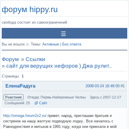
форум hippy.ru
свобода состоит из самоограничений
Вы не вошли.
Темы:
Активные
|
Без ответа
Форум
»
Ссылки
»
сайт для верущих нефоров ) Джа рулит..
Страницы
1
ЕленаРадуга
2008-03-24 18:48:00
#1
Участник
Откуда: Пермь-Набережные Челны
Здесь с 2007-12-27
Сообщений: 25
Сайт
http://omega.forum2x2.ru/
привет, народ, приглашаю братьев и
сестренок на нашу желтую подводную лодку.. Все началось с
Равноденствия и митьков в 1991 году, когда они приехали в мой