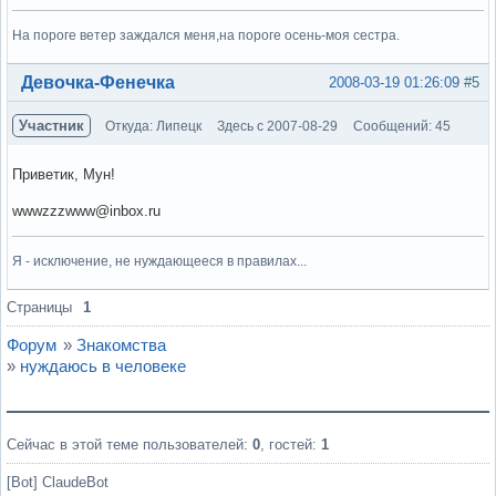
На пороге ветер заждался меня,на пороге осень-моя сестра.
Вне форума
Девочка-Фенечка
2008-03-19 01:26:09
#5
Участник
Откуда: Липецк
Здесь с 2007-08-29
Сообщений: 45
Приветик, Мун!
wwwzzzwww@inbox.ru
Я - исключение, не нуждающееся в правилах...
Вне форума
Страницы
1
Форум
»
Знакомства
»
нуждаюсь в человеке
Сейчас в этой теме пользователей:
0
, гостей:
1
[Bot] ClaudeBot