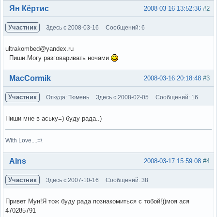
Вне форума
Ян Кёртис
2008-03-16 13:52:36
#2
Участник
Здесь с 2008-03-16
Сообщений: 6
ultrakombed@yandex.ru
Пиши.Могу разговаривать ночами
Вне форума
MacCormik
2008-03-16 20:18:48
#3
Участник
Откуда: Тюмень
Здесь с 2008-02-05
Сообщений: 16
Пиши мне в аську=) буду рада..)
With Love....=\
Вне форума
Alns
2008-03-17 15:59:08
#4
Участник
Здесь с 2007-10-16
Сообщений: 38
Привет Мун!Я тож буду рада познакомиться с тобой!))моя ася
470285791