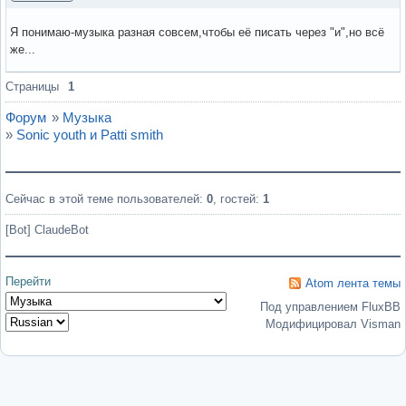
Я понимаю-музыка разная совсем,чтобы её писать через "и",но всё
же...
Вне форума
Страницы
1
Форум
»
Музыка
»
Sonic youth и Patti smith
Сейчас в этой теме пользователей:
0
, гостей:
1
[Bot] ClaudeBot
Перейти
Atom лента темы
Под управлением FluxBB
Модифицировал Visman