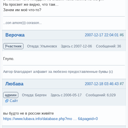
На просвет же видно, что там...
Зачем им моё что-то?
...con amore))) corason...
Вне форума
Верочка
2007-12-17 22:04:01
#6
Участник
Откуда: Ульяновск
Здесь с 2007-12-06
Сообщений: 36
Глупо.
Автор благодарит алфавит за любезно предоставленные буквы (с)
Вне форума
Любава
2007-12-18 03:46:43
#7
админ
Откуда: Берген
Здесь с 2006-05-17
Сообщений: 6,029
Сайт
вы будто не в россии живёте
https://www.lubava.info/database.php?mo … 6&pageid=0