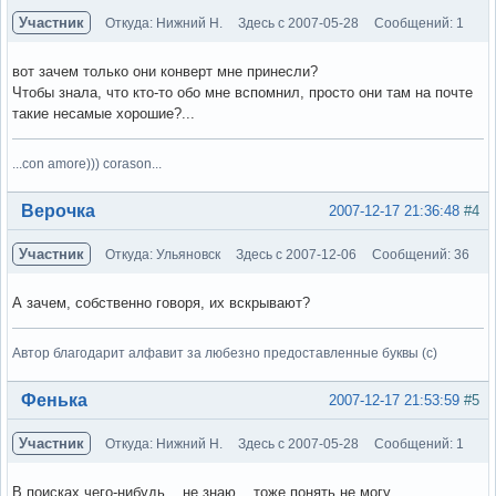
Участник
Откуда: Нижний Н.
Здесь с 2007-05-28
Сообщений: 1
вот зачем только они конверт мне принесли?
Чтобы знала, что кто-то обо мне вспомнил, просто они там на почте
такие несамые хорошие?...
...con amore))) corason...
Вне форума
Верочка
2007-12-17 21:36:48
#4
Участник
Откуда: Ульяновск
Здесь с 2007-12-06
Сообщений: 36
А зачем, собственно говоря, их вскрывают?
Автор благодарит алфавит за любезно предоставленные буквы (с)
Вне форума
Фенька
2007-12-17 21:53:59
#5
Участник
Откуда: Нижний Н.
Здесь с 2007-05-28
Сообщений: 1
В поисках чего-нибудь... не знаю... тоже понять не могу...