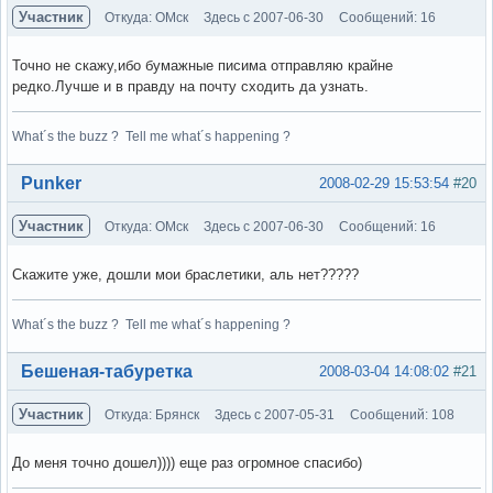
Участник
Откуда: ОМск
Здесь с 2007-06-30
Сообщений: 16
Точно не скажу,ибо бумажные писима отправляю крайне
редко.Лучше и в правду на почту сходить да узнать.
What´s the buzz ? Tell me what´s happening ?
Вне форума
Punker
2008-02-29 15:53:54
#20
Участник
Откуда: ОМск
Здесь с 2007-06-30
Сообщений: 16
Скажите уже, дошли мои браслетики, аль нет?????
What´s the buzz ? Tell me what´s happening ?
Вне форума
Бешеная-табуретка
2008-03-04 14:08:02
#21
Участник
Откуда: Брянск
Здесь с 2007-05-31
Сообщений: 108
До меня точно дошел)))) еще раз огромное спасибо)