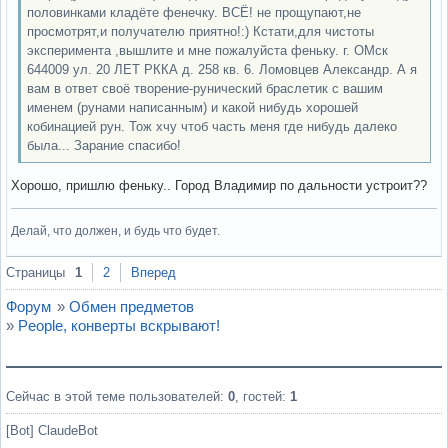
половинками кладёте фенечку. ВСЁ! не прощупают,не
просмотрят,и получателю приятно!:) Кстати,для чистоты
эксперимента ,вышлите и мне пожалуйста феньку. г. ОМск
644009 ул. 20 ЛЕТ РККА д. 258 кв. 6. Ломовцев Александр. А я
вам в ответ своё творение-рунический браслетик с вашим
именем (рунами написанным) и какой нибудь хорошей
кобинацией рун. Тож хчу чтоб часть меня где нибудь далеко
была... Зарание спасибо!
Хорошо, пришлю феньку.. Город Владимир по дальности устроит??
Делай, что должен, и будь что будет.
Вне форума
Страницы
1
2
Вперед
Форум
»
Обмен предметов
»
People, конверты вскрывают!
Сейчас в этой теме пользователей:
0
, гостей:
1
[Bot] ClaudeBot