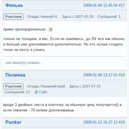
Вне форума
Фенька
2008-01-09 12:45:54
#17
Участник
Откуда: Нижний Н.
Здесь с 2007-05-28
Сообщений: 1
прямо пропорционально...)))
только не толщина, а вес. Если не ошибаюсь, до 20г все как обычно,
а больше уже доклеиваются дополнительно. Но это лучше сходить
точно на почту и узнать
...con amore))) corason...
Вне форума
Полинка
2008-01-09 13:17:01
#18
Участник
Откуда: Пермский край
Здесь с 2007-07-10
Сообщений: 27
Сайт
вроде 3 двойных листа в клеточку за обычную цену получается)) а
если тяжелее - 70 копеек доплачиваешь
Вне форума
Punker
2008-01-12 16:27:12
#19