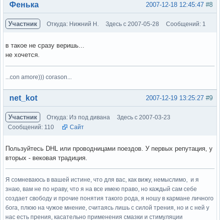
Вне форума
Фенька
2007-12-18 12:45:47
#8
Участник
Откуда: Нижний Н.
Здесь с 2007-05-28
Сообщений: 1
в такое не сразу веришь...
не хочется.
...con amore))) corason...
Вне форума
net_kot
2007-12-19 13:25:27
#9
Участник
Откуда: Из под дивана
Здесь с 2007-03-23
Сообщений: 110
Сайт
Пользуйтесь DHL или проводницами поездов. У первых репутация, у
вторых - вековая традиция.
Я сомневаюсь в вашей истине, что для вас, как вижу, немыслимо, и я
знаю, вам не по нраву, что я на все имею право, но каждый сам себе
создает свободу и прочие понятия такого рода, я ношу в кармане личного
бога, плюю на чужое мнение, считаясь лишь с силой трения, но и с ней у
нас есть прения, касательно применения смазки и стимуляции