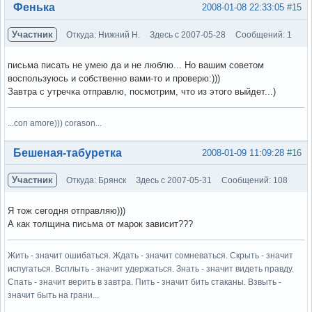
Вне форума
Фенька
2008-01-08 22:33:05
#15
Участник
Откуда: Нижний Н.
Здесь с 2007-05-28
Сообщений: 1
письма писать не умею да и не люблю... Но вашим советом
воспользуюсь и собственно вами-то и проверю:)))
Завтра с утречка отправлю, посмотрим, что из этого выйдет...)
...con amore))) corason...
Вне форума
Бешеная-табуретка
2008-01-09 11:09:28
#16
Участник
Откуда: Брянск
Здесь с 2007-05-31
Сообщений: 108
Я тож сегодня отправляю)))
А как толщина письма от марок зависит???
Жить - значит ошибаться. Ждать - значит сомневаться. Скрыть - значит
испугаться. Всплыть - значит удержаться. Знать - значит видеть правду.
Спать - значит верить в завтра. Пить - значит бить стаканы. Взвыть -
значит быть на грани...