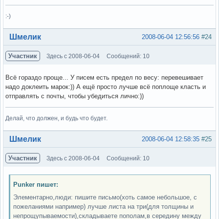
:-)
Вне форума
Шмелик
2008-06-04 12:56:56
#24
Участник
Здесь с 2008-06-04
Сообщений: 10
Всё гораздо проще... У писем есть предел по весу: перевешивает
надо доклеить марок:)) А ещё просто лучше всё поплоще класть и
отправлять с почты, чтобы убедиться лично:))
Делай, что должен, и будь что будет.
Вне форума
Шмелик
2008-06-04 12:58:35
#25
Участник
Здесь с 2008-06-04
Сообщений: 10
Punker пишет:
Элементарно,люди: пишите письмо(хоть самое небольшое, с
пожеланиями например) лучше листа на три(для толщины и
непрощупываемости),складываете пополам,в середину между