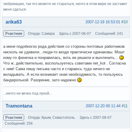
любрикации, так что можете не стараться, ничто в этом мире не заставит
меня сдаться.
Вне форума
arika63
2007-12-19 16:53:01
#10
Участник
Откуда: Самара
Здесь с 2007-06-07
Сообщений: 241
а меня подобногоо рода действия со стороны почтовых работников
нисколь не удивили...люди-то везде практически одинаковы. Мошт
кому-то фенечка и понравилась, воть ее решили и вычленить...
Что ж, действительно, воспользуетесь советами net_kot . Согласна
с ним! Сама пишу письма часто и стараюсь туда ничего не
вкладывать. А если возникает оная необходимость, то пользуюсь
бандеролькой. Разорение, зато надежно
...ничто не вечно под луной...
Вне форума
Tramontana
2007-12-20 00:11:44
#11
Участник
Откуда: Крым, Севастополь.
Здесь с 2007-08-07
Сообщений: 256