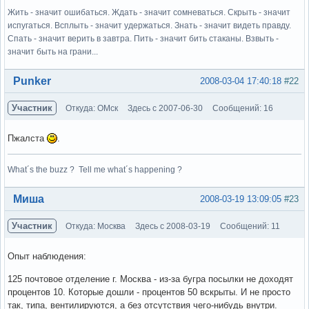
Жить - значит ошибаться. Ждать - значит сомневаться. Скрыть - значит
испугаться. Всплыть - значит удержаться. Знать - значит видеть правду.
Спать - значит верить в завтра. Пить - значит бить стаканы. Взвыть -
значит быть на грани...
Вне форума
Punker
2008-03-04 17:40:18
#22
Участник
Откуда: ОМск
Здесь с 2007-06-30
Сообщений: 16
Пжалста
.
What´s the buzz ? Tell me what´s happening ?
Вне форума
Миша
2008-03-19 13:09:05
#23
Участник
Откуда: Москва
Здесь с 2008-03-19
Сообщений: 11
Опыт наблюдения:
125 почтовое отделение г. Москва - из-за бугра посылки не доходят
процентов 10. Которые дошли - процентов 50 вскрыты. И не просто
так, типа, вентилируются, а без отсутствия чего-нибудь внутри.