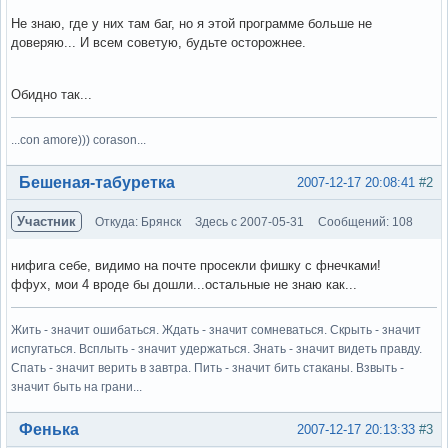
Не знаю, где у них там баг, но я этой программе больше не
доверяю... И всем советую, будьте осторожнее.
Обидно так...
...con amore))) corason...
Вне форума
Бешеная-табуретка
2007-12-17 20:08:41
#2
Участник
Откуда: Брянск
Здесь с 2007-05-31
Сообщений: 108
нифига себе, видимо на почте просекли фишку с фнечками!
ффух, мои 4 вроде бы дошли...остальные не знаю как...
Жить - значит ошибаться. Ждать - значит сомневаться. Скрыть - значит
испугаться. Всплыть - значит удержаться. Знать - значит видеть правду.
Спать - значит верить в завтра. Пить - значит бить стаканы. Взвыть -
значит быть на грани...
Вне форума
Фенька
2007-12-17 20:13:33
#3