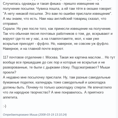
Случилась однажды и такая фишка - пришло извещение на
получение посылки. Чувиха пошла, а ей там тётя в окошке говорит:
"А нету никакой посылки. Это вам по ошибке прислали извещение".
А мы знаем, что есть. Нам наш английский товарищ сказал, что
отправил.
Скрали. Но уже после того, как принесли извещение на получение.
Так что обычная песня почтовых работников о том, де, вскрывают и
воруют где-то не у нас, а на главпочтампте, мол, к нам уже
вскрытые приходят - фуфло. Но, наверное, не совсем уж фуфло.
Наверное, и на главной почте воруют.
117 почтовое отделение г. Москва. Такая же картина маслом... Но тут
вообще все пришедшие до сих пор и которые не вскрытые и не
разворованные, те были с дырками сбоку. Подсматривают? Мыши
проели?
А недавно мне посылочку прислали. Ну, там разные самодельные
бумажные поделки, календарь тоже самодельный и шоколадка
должны быть. Почему-то только шоколадку сперли. Не впечатлило
что ли народное творчество? А мне понравилось. А приятного
аппетита.
:-)
Отредактировано Миша (2008-03-19 13:10:24)