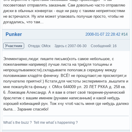
посоветовал отправлять заказным. Сам довольно часто отправляю
диски в обычных конвертах - еще ни разу с такими неприятностями
не встречался. Ну или может упаковать получше просто, чтобы не
догадались, что там...
Вне форума
Punker
2008-01-07 22:28:42
#14
Участник
Откуда: ОМск
Здесь с 2007-06-30
Сообщений: 16
Элементарно,люди: пишите письмо(хоть самое небольшое, с
пожеланиями например) лучше листа на три(для толщины и
непрощупываемости),складываете пополам,в середину между
половинками кладёте фенечку. ВСЁ! не прощупают,не просмотрят,и
получателю приятно!:) Кстати,для чистоты эксперимента ,вышлите и
мне пожалуйста феньку. г. ОМск 644009 ул. 20 ЛЕТ РККА д. 258 кв.
6. Ломовцев Александр. А я вам в ответ своё творение-рунический
браслетик с вашим именем (рунами написанным) и какой нибудь
хорошей кобинацией рун. Тож хчу чтоб часть меня где нибудь далеко
была... Зарание спасибо!
What´s the buzz ? Tell me what´s happening ?