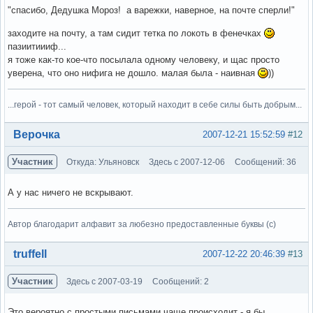
"спасибо, Дедушка Мороз! а варежки, наверное, на почте сперли!"
заходите на почту, а там сидит тетка по локоть в фенечках
пазиитиииф...
я тоже как-то кое-что посылала одному человеку, и щас просто
уверена, что оно нифига не дошло. малая была - наивная
))
...герой - тот самый человек, который находит в себе силы быть добрым...
Вне форума
Верочка
2007-12-21 15:52:59
#12
Участник
Откуда: Ульяновск
Здесь с 2007-12-06
Сообщений: 36
А у нас ничего не вскрывают.
Автор благодарит алфавит за любезно предоставленные буквы (с)
Вне форума
truffell
2007-12-22 20:46:39
#13
Участник
Здесь с 2007-03-19
Сообщений: 2
Это вероятно с простыми письмами чаще происходит - я бы